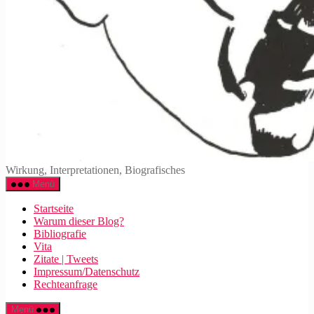
Walter
Wirkung, Interpretationen, Biografisches
Mehring
Menü
Startseite
Warum dieser Blog?
Bibliografie
Vita
Zitate | Tweets
Impressum/Datenschutz
Rechteanfrage
Menü