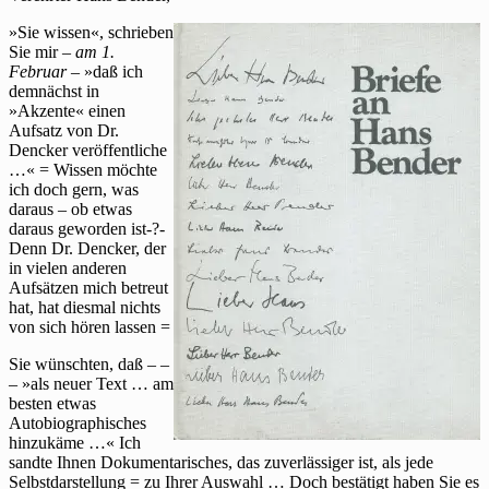
um
»Sie wissen«, schrieben
Antwort
Sie mir –
am 1.
Februar
– »daß ich
demnächst in
»Akzente« einen
Aufsatz von Dr.
Dencker veröffentliche
…« = Wissen möchte
ich doch gern, was
daraus – ob etwas
daraus geworden ist-?-
Denn Dr. Dencker, der
in vielen anderen
Aufsätzen mich betreut
hat, hat diesmal nichts
von sich hören lassen =
Sie wünschten, daß – –
– »als neuer Text … am
besten etwas
Autobiographisches
hinzukäme …« Ich
sandte Ihnen Dokumentarisches, das zuverlässiger ist, als jede
Selbstdarstellung = zu Ihrer Auswahl … Doch bestätigt haben Sie es