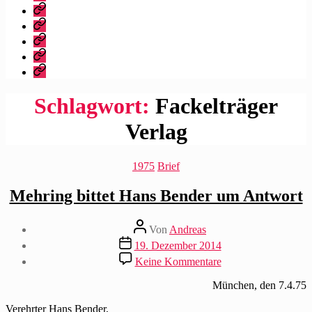
dieser
Bibliografie
Blog?
Vita
Zitate
|
Impressum/Datenschutz
Tweets
Rechteanfrage
Schlagwort:
Fackelträger
Verlag
Kategorien
1975
Brief
Mehring bittet Hans Bender um Antwort
Beitragsautor
Von
Andreas
Beitragsdatum
19. Dezember 2014
zu
Keine Kommentare
Mehring
bittet
München, den 7.4.75
Hans
Bender
Verehrter Hans Bender,