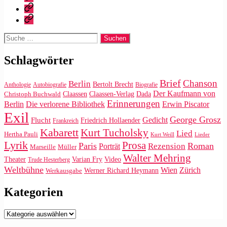
|
Impressum/Datenschutz
Tweets
Rechteanfrage
Suche
nach:
Schlagwörter
Brief
Chanson
Berlin
Bertolt Brecht
Anthologie
Autobiografie
Biografie
Der Kaufmann von
Claassen
Claassen-Verlag
Dada
Christoph Buchwald
Erinnerungen
Die verlorene Bibliothek
Berlin
Erwin Piscator
Exil
George Grosz
Gedicht
Flucht
Friedrich Hollaender
Frankreich
Kabarett
Kurt Tucholsky
Lied
Hertha Pauli
Kurt Weill
Lieder
Lyrik
Prosa
Paris
Roman
Rezension
Porträt
Marseille
Müller
Walter Mehring
Video
Theater
Varian Fry
Trude Hesterberg
Weltbühne
Wien
Zürich
Werner Richard Heymann
Werkausgabe
Kategorien
Kategorien