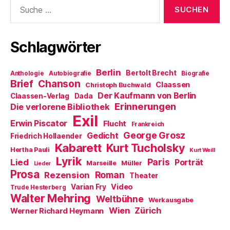
Suche
r
n
t
e
e
nach:
g
e
e
n
t
e
t
r
(
)
ö
)
g
W
f
e
i
f
ö
r
Schlagwörter
n
f
d
e
f
i
t
n
n
)
e
n
Berlin
t
e
Bertolt Brecht
Anthologie
Autobiografie
Biografie
)
u
Brief
Chanson
Claassen
Christoph Buchwald
e
m
Der Kaufmann von Berlin
Claassen-Verlag
Dada
F
Erinnerungen
Die verlorene Bibliothek
e
n
Exil
s
Erwin Piscator
Flucht
Frankreich
t
e
George Grosz
Gedicht
Friedrich Hollaender
r
Kabarett
Kurt Tucholsky
g
Hertha Pauli
Kurt Weill
e
Lyrik
ö
Paris
Lied
Porträt
Marseille
Müller
Lieder
f
Prosa
f
Roman
Rezension
Theater
n
e
Video
Varian Fry
Trude Hesterberg
t
Walter Mehring
Weltbühne
)
Werkausgabe
Wien
Zürich
Werner Richard Heymann