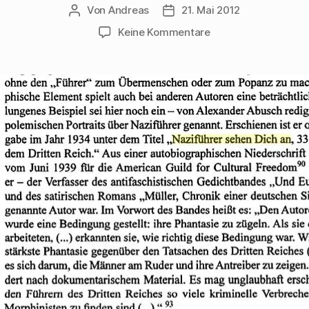
Von
Andreas
21. Mai 2012
Beitragsautor
Beitragsdatum
zu
Keine Kommentare
Dieter
Schiller
charakterisiert
die
„Naziführer“