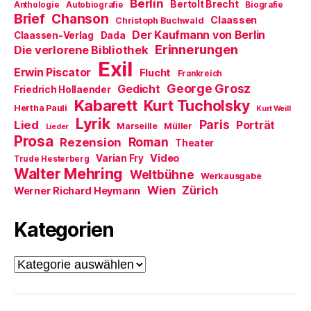
Berlin
Bertolt Brecht
Anthologie
Autobiografie
Biografie
e
m
Brief
Chanson
Claassen
Christoph Buchwald
F
e
Der Kaufmann von Berlin
Claassen-Verlag
Dada
n
Erinnerungen
Die verlorene Bibliothek
s
t
Exil
e
Erwin Piscator
Flucht
Frankreich
r
George Grosz
g
Gedicht
Friedrich Hollaender
e
Kabarett
Kurt Tucholsky
ö
Hertha Pauli
Kurt Weill
f
Lyrik
Paris
Lied
f
Porträt
Marseille
Müller
Lieder
n
Prosa
Roman
Rezension
e
Theater
t
Video
Varian Fry
Trude Hesterberg
)
Walter Mehring
Weltbühne
Werkausgabe
Wien
Zürich
Werner Richard Heymann
Kategorien
Kategorien