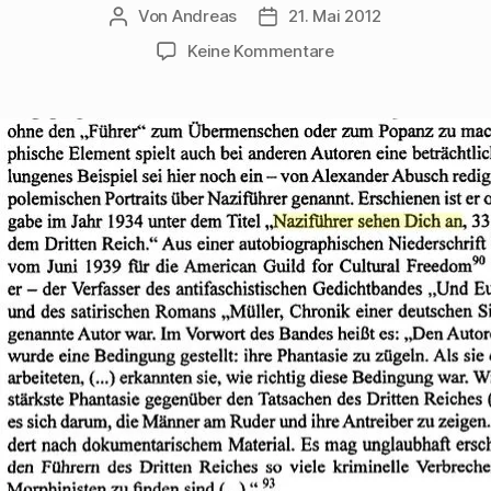
Von
Andreas
21. Mai 2012
Beitragsautor
Beitragsdatum
zu
Keine Kommentare
Dieter
Schiller
charakterisiert
die
„Naziführer“