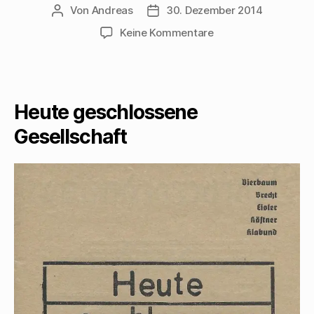
Von
Andreas
30. Dezember 2014
Beitragsautor
Beitragsdatum
zu
Keine Kommentare
Leipziger
Pfeffermühle
präsentiert
Kabarett
Heute geschlossene
der
20er-
Gesellschaft
Jahre