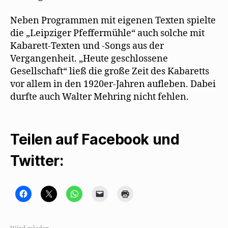
Neben Programmen mit eigenen Texten spielte
die „Leipziger Pfeffermühle“ auch solche mit
Kabarett-Texten und -Songs aus der
Vergangenheit. „Heute geschlossene
Gesellschaft“ ließ die große Zeit des Kabaretts
vor allem in den 1920er-Jahren aufleben. Dabei
durfte auch Walter Mehring nicht fehlen.
Teilen auf Facebook und
Twitter:
K
K
K
K
K
l
l
l
l
l
i
i
i
i
i
c
c
c
c
c
k
k
k
k
k
,
e
e
e
e