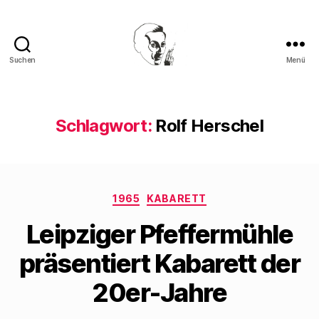
Suchen
Menü
Walter
Mehring
Schlagwort:
Rolf Herschel
Kategorien
1965
KABARETT
Leipziger Pfeffermühle
präsentiert Kabarett der
20er-Jahre