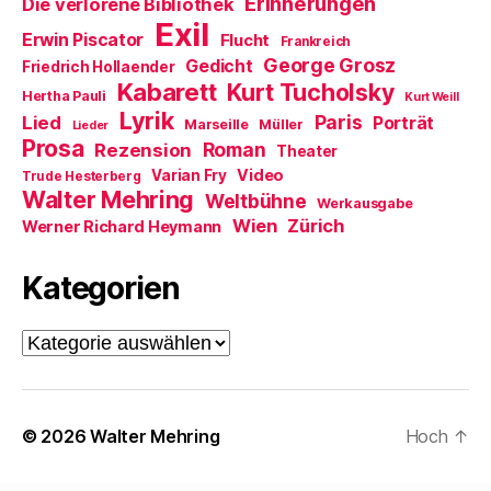
Erinnerungen
Die verlorene Bibliothek
e
Exil
r
Erwin Piscator
Flucht
g
Frankreich
e
George Grosz
Gedicht
Friedrich Hollaender
ö
f
Kabarett
Kurt Tucholsky
Hertha Pauli
f
Kurt Weill
n
Lyrik
Paris
Lied
Porträt
Marseille
e
Müller
Lieder
t
Prosa
Roman
Rezension
Theater
)
Video
Varian Fry
Trude Hesterberg
Walter Mehring
Weltbühne
Werkausgabe
Wien
Zürich
Werner Richard Heymann
Kategorien
Kategorien
© 2026
Walter Mehring
Hoch
↑