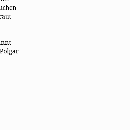
suchen
raut
annt
 Polgar