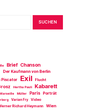
e
r
g
e
ö
f
f
n
e
t
)
Brief
Chanson
fie
Der Kaufmann von Berlin
a
Exil
 Piscator
Flucht
Kabarett
Grosz
Hertha Pauli
Paris
Porträt
Marseille
Müller
Video
Varian Fry
erberg
Wien
Werner Richard Heymann