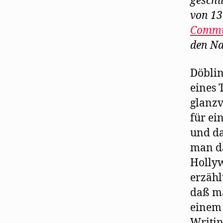
geschi
von 13
Commi
den Na
Döblin
eines 
glanzv
für ei
und da
man da
Hollyw
erzähl
daß ma
einem 
Writin