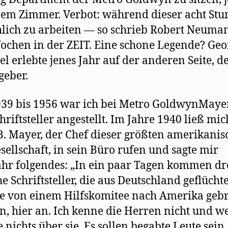
nem Zimmer. Verbot: während dieser acht St
hlich zu arbeiten — so schrieb Robert Neuma
ochen in der ZEIT. Eine schone Legende? Geo
el erlebte jenes Jahr auf der anderen Seite, d
geber.
39 bis 1956 war ich bei Metro GoldwynMayer
hriftsteller angestellt. Im Jahre 1940 ließ mic
B. Mayer, der Chef dieser größten amerikani
sellschaft, in sein Büro rufen und sagte mir
hr folgendes: „In ein paar Tagen kommen dr
he Schriftsteller, die aus Deutschland geflüchte
e von einem Hilfskomitee nach Amerika geb
, hier an. Ich kenne die Herren nicht und we
 nichts über sie. Es sollen begabte Leute sein.