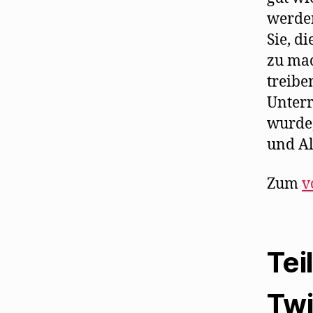
werden
Sie, d
zu mac
treibe
Unterr
wurde,
und Al
Zum
v
Tei
Twi