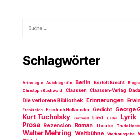
Suche
nach:
Schlagwörter
Berlin
Bertolt Brecht
Anthologie
Autobiografie
Biogra
Claassen
Claassen-Verlag
Dad
Christoph Buchwald
Erinnerungen
Die verlorene Bibliothek
Erwin
George 
Gedicht
Friedrich Hollaender
Frankreich
Kurt Tucholsky
Lyrik
Lied
Kurt Weill
Lieder
Prosa
Roman
Rezension
Theater
Trude Hest
Walter Mehring
Weltbühne
Werkausgabe