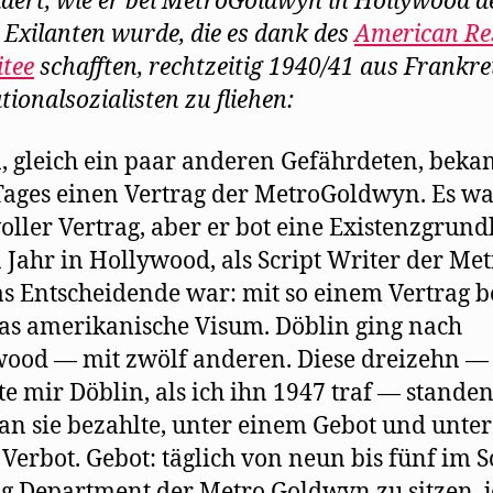
ldert, wie er bei MetroGoldwyn in Hollywood d
 Exilanten wurde, die es dank des
American Re
tee
schafften, rechtzeitig 1940/41 aus Frankre
tionalsozialisten zu fliehen:
, gleich ein paar anderen Gefährdeten, bekam
Tages einen Vertrag der MetroGoldwyn. Es wa
oller Vertrag, aber er bot eine Existenzgrund
n Jahr in Hollywood, als Script Writer der Me
s Entscheidende war: mit so einem Vertrag 
s amerikanische Visum. Döblin ging nach
ood — mit zwölf anderen. Diese dreizehn —
te mir Döblin, als ich ihn 1947 traf — standen
n sie bezahlte, unter einem Gebot und unter
Verbot. Gebot: täglich von neun bis fünf im S
g Department der Metro Goldwyn zu sitzen, 