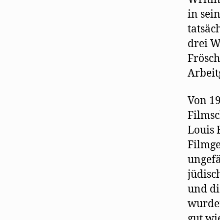
in sei
tatsäc
drei W
Frösch
Arbeit
Von 19
Filmsc
Louis 
Filmge
ungefä
jüdisc
und di
wurden
gut wie