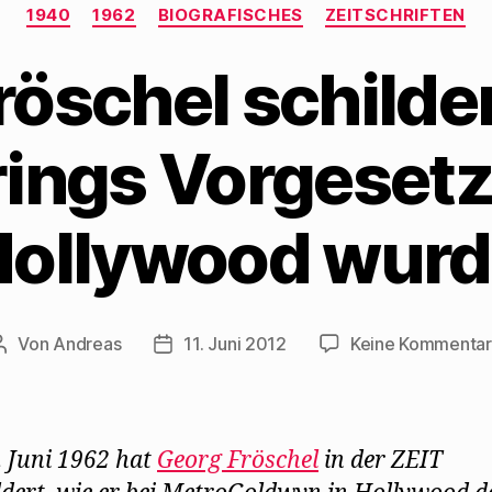
Kategorien
1940
1962
BIOGRAFISCHES
ZEITSCHRIFTEN
öschel schilder
ings Vorgesetzt
Hollywood wurd
Von
Andreas
11. Juni 2012
Keine Kommenta
Beitragsautor
Beitragsdatum
 Juni 1962 hat
Georg Fröschel
in der ZEIT