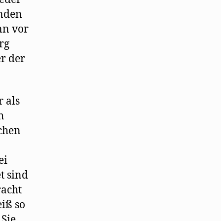
unden
nn vor
rg
er der
 als
h
schen
ei
t sind
racht
iß so
 Sie