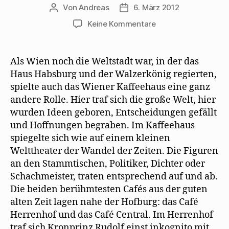
Von
Andreas
6. März 2012
Beitragsautor
Beitragsdatum
zu
Keine Kommentare
Hertha
Pauli
beschreibt
Als Wien noch die Weltstadt war, in der das
Mehrings
Haus Habsburg und der Walzerkönig regierten,
Flucht
spielte auch das Wiener Kaffeehaus eine ganz
aus
andere Rolle. Hier traf sich die große Welt, hier
Wien
wurden Ideen geboren, Entscheidungen gefällt
und Hoffnungen begraben. Im Kaffeehaus
spiegelte sich wie auf einem kleinen
Welttheater der Wandel der Zeiten. Die Figuren
an den Stammtischen, Politiker, Dichter oder
Schachmeister, traten entsprechend auf und ab.
Die beiden berühmtesten Cafés aus der guten
alten Zeit lagen nahe der Hofburg: das Café
Herrenhof und das Café Central. Im Herrenhof
traf sich Kronprinz Rudolf einst inkognito mit