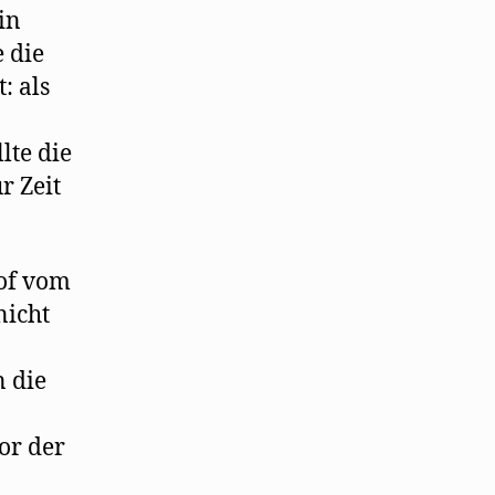
in
e die
: als
lte die
r Zeit
of vom
nicht
 die
or der