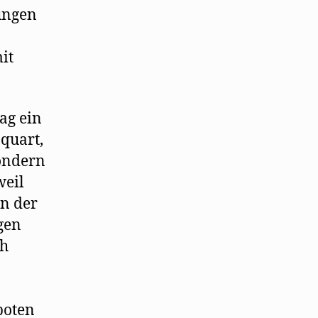
tungen
it
ag ein
quart,
ondern
weil
on der
gen
ch
boten