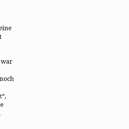
 eine
t
e war
 noch
“,
be
u