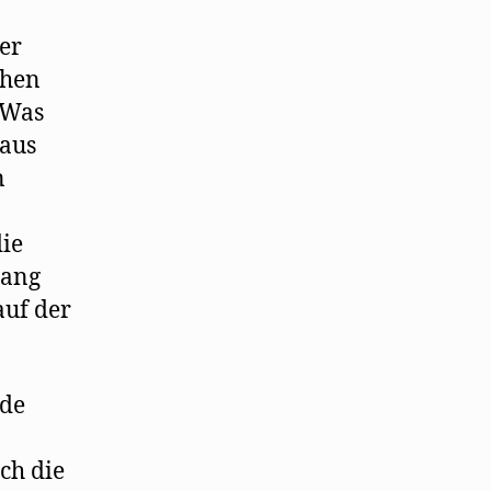
er
ehen
 Was
 aus
n
die
gang
auf der
nde
ch die