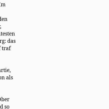
 Im
 den
,
testen
rg: das
 traf
rtie,
on als
Ober
d so