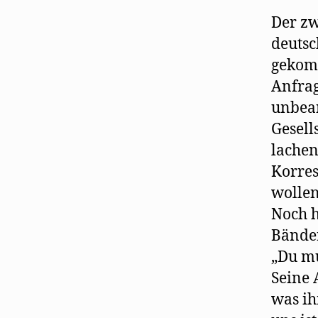
Der zw
deutsc
gekomm
Anfrag
unbean
Gesell
lachen
Korres
wollen
Noch h
Bänder
„Du mu
Seine 
was ih