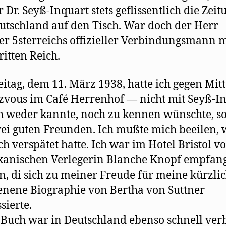
er Dr. Seyß-Inquart stets geflissentlich die Zei
utschland auf den Tisch. War doch der Herr
er 5sterreichs offizieller Verbindungsmann m
itten Reich.
itag, dem 11. März 1938, hatte ich gegen Mitt
vous im Café Herrenhof — nicht mit Seyß-In
h weder kannte, noch zu kennen wünschte, s
ei guten Freunden. Ich mußte mich beeilen, 
ch verspätet hatte. Ich war im Hotel Bristol v
kanischen Verlegerin Blanche Knopf empfan
, di sich zu meiner Freude für meine kürzli
enene Biographie von Bertha von Suttner
sierte.
 Buch war in Deutschland ebenso schnell ver