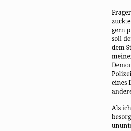
Fragen
zuckte
gern p
soll d
dem St
meiner
Demons
Polize
eines 
ander
Als ic
besorg
ununte