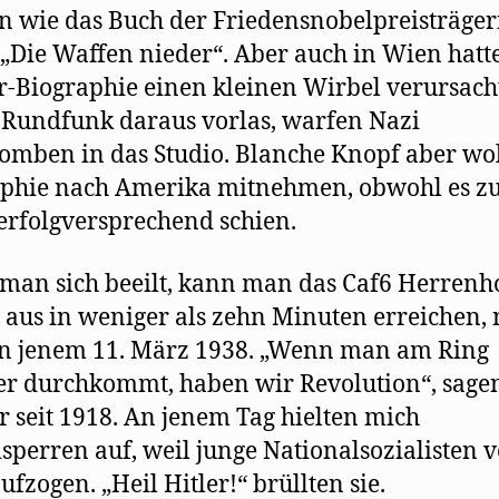
 wie das Buch der Friedensnobelpreisträger
, „Die Waffen nieder“. Aber auch in Wien hatt
r-Biographie einen kleinen Wirbel verursacht
 Rundfunk daraus vorlas, warfen Nazi
omben in das Studio. Blanche Knopf aber wol
phie nach Amerika mitnehmen, obwohl es zu
rfolgversprechend schien.
an sich beeilt, kann man das Caf6 Herrenh
l aus in weniger als zehn Minuten erreichen, 
n jenem 11. März 1938. „Wenn man am Ring
 durchkommt, haben wir Revolution“, sagen
 seit 1918. An jenem Tag hielten mich
isperren auf, weil junge Nationalsozialisten v
ufzogen. „Heil Hitler!“ brüllten sie.