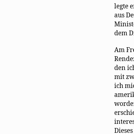
legte 
aus De
Minist
dem Dr
Am Fre
Rendez
den ic
mit zw
ich mi
ameri
worden
erschi
interes
Dieses