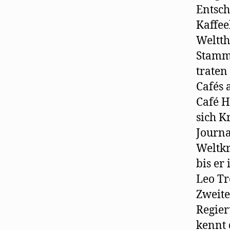
Entsch
Kaffee
Weltth
Stammt
traten
Cafés 
Café H
sich K
Journa
Weltkr
bis er
Leo Tr
Zweite
Regier
kennt 