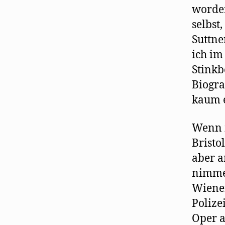
worden
selbst
Suttne
ich im
Stinkb
Biogra
kaum e
Wenn m
Bristo
aber a
nimmer
Wiener
Polize
Oper a