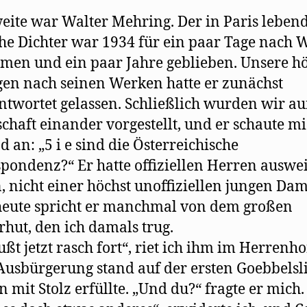
eite war Walter Mehring. Der in Paris leben
he Dichter war 1934 für ein paar Tage nach 
en und ein paar Jahre geblieben. Unsere hö
en nach seinen Werken hatte er zunächst
twortet gelassen. Schließlich wurden wir au
schaft einander vorgestellt, und er schaute m
d an: „5 i e sind die Österreichische
pondenz?“ Er hatte offiziellen Herren auswe
, nicht einer höchst unoffiziellen jungen Dam
eute spricht er manchmal von dem großen
hut, den ich damals trug.
ßt jetzt rasch fort“, riet ich ihm im Herrenho
Ausbürgerung stand auf der ersten Goebbelsli
n mit Stolz erfüllte. „Und du?“ fragte er mich.