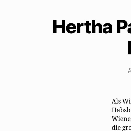
Hertha P
Als Wi
Habsbu
Wiener
die gr