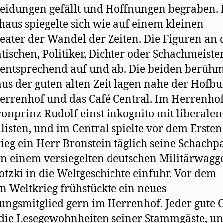
eidungen gefällt und Hoffnungen begraben.
haus spiegelte sich wie auf einem kleinen
eater der Wandel der Zeiten. Die Figuren an
ischen, Politiker, Dichter oder Schachmeister
 entsprechend auf und ab. Die beiden berühm
aus der guten alten Zeit lagen nahe der Hofbu
errenhof und das Café Central. Im Herrenhof
ronprinz Rudolf einst inkognito mit liberalen
listen, und im Central spielte vor dem Ersten
ieg ein Herr Bronstein täglich seine Schachpa
 in einem versiegelten deutschen Militärwagg
otzki in die Weltgeschichte einfuhr. Vor dem
n Weltkrieg frühstückte ein neues
ungsmitglied gern im Herrenhof. Jeder gute 
die Lesegewohnheiten seiner Stammgäste, un