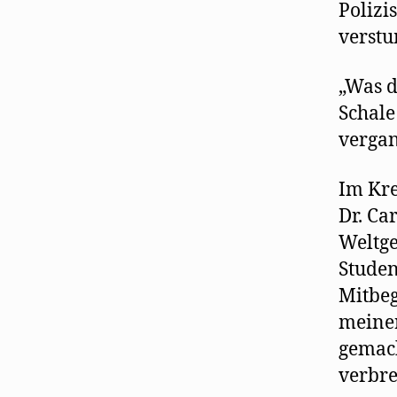
Polizi
verstu
„Was d
Schale
verga
Im Kre
Dr. Ca
Weltge
Studen
Mitbeg
meiner
gemach
verbre