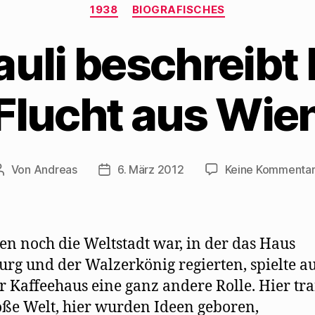
Kategorien
1938
BIOGRAFISCHES
auli beschreibt
Flucht aus Wie
Von
Andreas
6. März 2012
Keine Kommenta
Beitragsautor
Beitragsdatum
en noch die Weltstadt war, in der das Haus
rg und der Walzerkönig regierten, spielte a
 Kaffeehaus eine ganz andere Rolle. Hier tra
oße Welt, hier wurden Ideen geboren,