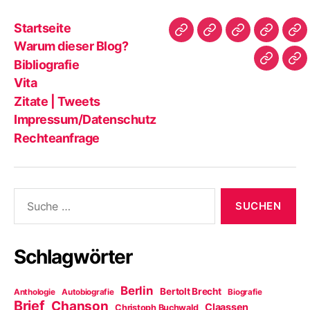
Startseite
Startseite
Warum
Bibliografie
Vita
Zit
Warum dieser Blog?
dieser
|
Bibliografie
Impres
Re
Blog?
Tw
Vita
Zitate | Tweets
Impressum/Datenschutz
Rechteanfrage
Suche
nach:
Schlagwörter
Berlin
Bertolt Brecht
Anthologie
Autobiografie
Biografie
Brief
Chanson
Claassen
Christoph Buchwald