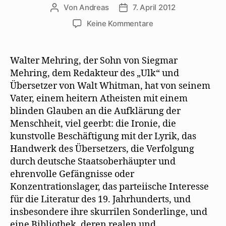
Von
Andreas
7. April 2012
Beitragsautor
Beitragsdatum
zu
Keine Kommentare
Hermann
Kesten
freut
Walter Mehring, der Sohn von Siegmar
sich
Mehring, dem Redakteur des „Ulk“ und
über
Übersetzer von Walt Whitman, hat von seinem
Mehrings
Vater, einem heitern Atheisten mit einem
„Verlorene
blinden Glauben an die Aufklärung der
Bibliothek“
Menschheit, viel geerbt: die Ironie, die
kunstvolle Beschäftigung mit der Lyrik, das
Handwerk des Übersetzers, die Verfolgung
durch deutsche Staatsoberhäupter und
ehrenvolle Gefängnisse oder
Konzentrationslager, das parteiische Interesse
für die Literatur des 19. Jahrhunderts, und
insbesondere ihre skurrilen Sonderlinge, und
eine Bibliothek, deren realen und