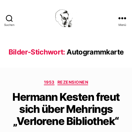
Suchen
Menü
Walter
Mehring
Bilder-Stichwort:
Autogrammkarte
Kategorien
1953
REZENSIONEN
Hermann Kesten freut
sich über Mehrings
„Verlorene Bibliothek“