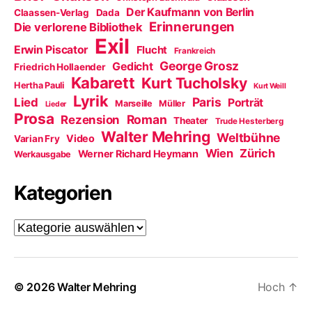
Der Kaufmann von Berlin
Claassen-Verlag
Dada
Erinnerungen
Die verlorene Bibliothek
Exil
Erwin Piscator
Flucht
Frankreich
George Grosz
Gedicht
Friedrich Hollaender
Kabarett
Kurt Tucholsky
Hertha Pauli
Kurt Weill
Lyrik
Paris
Lied
Porträt
Marseille
Müller
Lieder
Prosa
Roman
Rezension
Theater
Trude Hesterberg
Walter Mehring
Weltbühne
Video
Varian Fry
Wien
Zürich
Werner Richard Heymann
Werkausgabe
Kategorien
Kategorien
© 2026
Walter Mehring
Hoch
↑