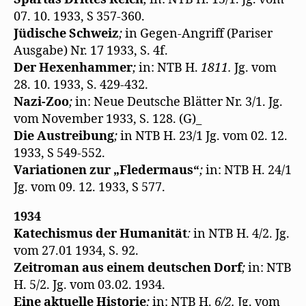
07. 10. 1933, S 357-360.
Jüdische Schweiz
;
in Gegen-Angriff (Pariser
Ausgabe) Nr. 17 1933, S. 4f.
Der Hexenhammer
;
in: NTB H.
1811.
Jg. vom
28. 10. 1933, S. 429-432.
Nazi-Zoo
;
in: Neue Deutsche Blätter Nr. 3/1. Jg.
vom November 1933, S. 128. (G)_
Die Austreibung
;
in NTB H. 23/1 Jg. vom 02. 12.
1933, S 549-552.
Variationen zur „Fledermaus“
;
in: NTB H. 24/1
Jg. vom 09. 12. 1933, S 577.
1934
Katechismus der Humanität
:
in NTB H. 4/2. Jg.
vom 27.01 1934, S. 92.
Zeitroman aus einem deutschen Dorf
;
in: NTB
H. 5/2. Jg. vom 03.02. 1934.
Eine aktuelle Historie
;
in: NTB H.
6/2.
Jg. vom