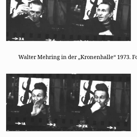
Walter Mehring in der „Kronenhalle“ 1973. F