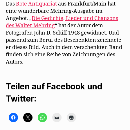
Das
Rote Antiquariat
aus Frankfurt/Main hat
eine wunderbare Mehring-Ausgabe im
Angebot. „
Die Gedichte, Lieder und Chansons
des Walter Mehring
“ hat der Autor dem
Fotografen John D. Schiff 1948 gewidmet. Und
passend zum Beruf des Beschenkten zeichnete
er dieses Bild. Auch in dem verschenkten Band
finden sich eine Reihe von Zeichnungen des
Autors.
Teilen auf Facebook und
Twitter:
K
K
K
K
K
l
l
l
l
l
i
i
i
i
i
c
c
c
c
c