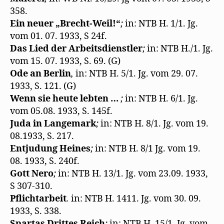
358.
Ein neuer „Brecht-Weil!“
;
in: NTB H. 1/1. Jg.
vom 01. 07. 1933, S 24f.
Das Lied der Arbeitsdienstler
;
in: NTB H./1. Jg.
vom 15. 07. 1933, S. 69. (G)
Ode an Berlin
,
in: NTB H. 5/1. Jg. vom 29. 07.
1933, S. 121. (G)
Wenn sie heute lebten …
;
in: NTB H. 6/1. Jg.
vom 05.08. 1933, S. 145f.
Juda in Langemark
;
in: NTB H. 8/1. Jg. vom 19.
08.1933, S. 217.
Entjudung Heines
;
in: NTB H. 8/1 Jg. vom 19.
08. 1933, S. 240f.
Gott Nero
;
in: NTB H. 13/1. Jg. vom 23.09. 1933,
S 307-310.
Pflichtarbeit
.
in: NTB H. 1411. Jg. vom 30. 09.
1933, S. 338.
Spartas Drittes Reich
;
in: NTB H. 15/1. Jg. vom