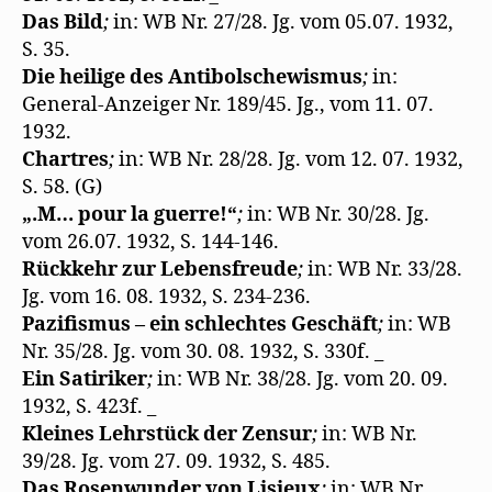
Das Bild
;
in: WB Nr. 27/28. Jg. vom 05.07. 1932,
S. 35.
Die heilige des Antibolschewismus
;
in:
General-Anzeiger Nr. 189/45. Jg., vom 11. 07.
1932.
Chartres
;
in: WB Nr. 28/28. Jg. vom 12. 07. 1932,
S. 58. (G)
„.M… pour la guerre!“
;
in: WB Nr. 30/28. Jg.
vom 26.07. 1932, S. 144-146.
Rückkehr zur Lebensfreude
;
in: WB Nr. 33/28.
Jg. vom 16. 08. 1932, S. 234-236.
Pazifismus – ein schlechtes Geschäft
;
in: WB
Nr. 35/28. Jg. vom 30. 08. 1932, S. 330f. _
Ein Satiriker
;
in: WB Nr. 38/28. Jg. vom 20. 09.
1932, S. 423f. _
Kleines Lehrstück der Zensur
;
in: WB Nr.
39/28. Jg. vom 27. 09. 1932, S. 485.
Das Rosenwunder von Lisieux
;
in: WB Nr.