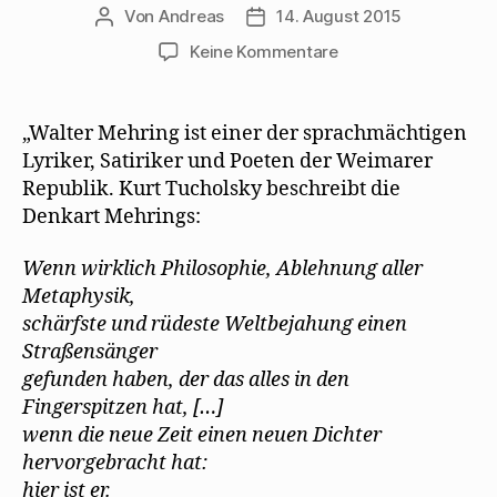
Von
Andreas
14. August 2015
Beitragsautor
Beitragsdatum
zu
Keine Kommentare
Bettina
Widner
untersucht
„Walter Mehring ist einer der sprachmächtigen
in
Lyriker, Satiriker und Poeten der Weimarer
ihrer
Republik. Kurt Tucholsky beschreibt die
Dissertation
Denkart Mehrings:
„Müller“
Wenn wirklich Philosophie, Ablehnung aller
Metaphysik,
schärfste und rüdeste Weltbejahung einen
Straßensänger
gefunden haben, der das alles in den
Fingerspitzen hat, […]
wenn die neue Zeit einen neuen Dichter
hervorgebracht hat:
hier ist er.