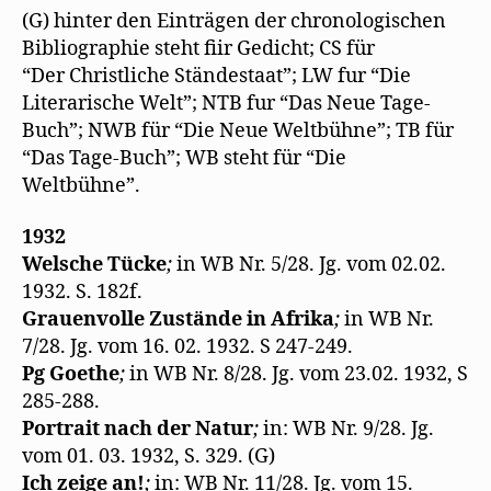
F
r
e
z
g
(G) hinter den Einträgen der chronologischen
e
g
m
u
e
n
e
F
s
ö
Bibliographie steht fiir Gedicht; CS für
s
ö
e
e
f
t
f
n
n
f
“Der Christliche Ständestaat”; LW fur “Die
e
f
s
d
n
r
n
t
e
e
Literarische Welt”; NTB fur “Das Neue Tage-
g
e
e
n
t
Buch”; NWB für “Die Neue Weltbühne”; TB für
e
t
r
(
)
ö
)
g
W
“Das Tage-Buch”; WB steht für “Die
f
e
i
f
ö
r
Weltbühne”.
n
f
d
e
f
i
t
n
n
)
e
n
1932
t
e
)
u
Welsche Tücke
;
in WB Nr. 5/28. Jg. vom 02.02.
e
m
1932. S. 182f.
F
e
Grauenvolle Zustände in Afrika
;
in WB Nr.
n
s
7/28. Jg. vom 16. 02. 1932. S 247-249.
t
e
Pg Goethe
;
in WB Nr. 8/28. Jg. vom 23.02. 1932, S
r
g
285-288.
e
Portrait nach der Natur
;
in: WB Nr. 9/28. Jg.
ö
f
vom 01. 03. 1932, S. 329. (G)
f
n
Ich zeige an!
;
in: WB Nr. 11/28. Jg. vom 15.
e