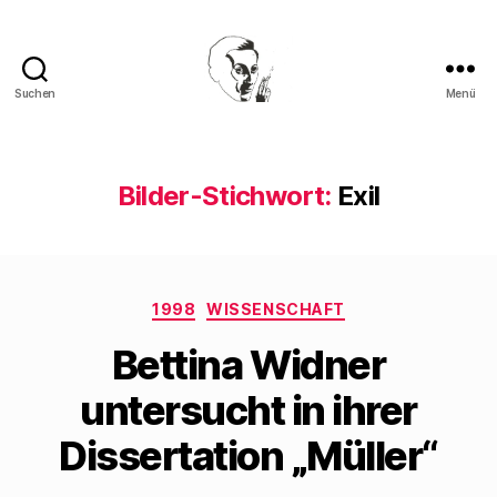
Suchen
Menü
Walter
Mehring
Bilder-Stichwort:
Exil
Kategorien
1998
WISSENSCHAFT
Bettina Widner
untersucht in ihrer
Dissertation „Müller“