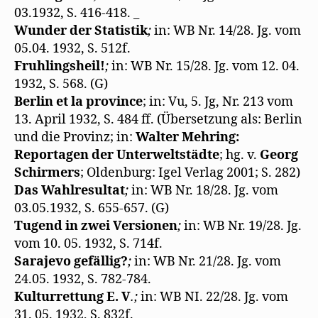
t
03.1932, S. 416-418. _
)
Wunder der Statistik
;
in: WB Nr. 14/28. Jg. vom
05.04. 1932, S. 512f.
Fruhlingsheil!
;
in: WB Nr. 15/28. Jg. vom 12. 04.
1932, S. 568. (G)
Berlin et la province
; in: Vu, 5. Jg, Nr. 213 vom
13. April 1932, S. 484 ff. (Übersetzung als: Berlin
und die Provinz; in:
Walter Mehring:
Reportagen der Unterweltstädte
; hg. v.
Georg
Schirmers
; Oldenburg: Igel Verlag 2001; S. 282)
Das Wahlresultat
;
in: WB Nr. 18/28. Jg. vom
03.05.1932, S. 655-657. (G)
Tugend in zwei Versionen
;
in: WB Nr. 19/28. Jg.
vom 10. 05. 1932, S. 714f.
Sarajevo gefällig?
;
in: WB Nr. 21/28. Jg. vom
24.05. 1932, S. 782-784.
Kulturrettung E. V
.;
in: WB NI. 22/28. Jg. vom
31. 05. 1932, S. 832f.
_