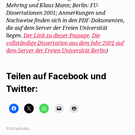
Mehring und Klaus Mann; Berlin: FU-
Dissertationen 2001; Anmerkungen und
Nachweise finden sich in den PDF-Dokumenten,
die auf dem Server der Freien Universität
liegen.
Der Link zu dieser Passage
.
Die
vollständige Dissertation aus dem Jahr 2001 auf
dem Server der Freien Universität Berlin
)
Teilen auf Facebook und
Twitter:
K
K
K
K
K
l
l
l
l
l
i
i
i
i
i
c
c
c
c
c
k
k
k
k
k
,
e
e
e
e
Wird geladen …
u
,
n
n
n
m
u
,
,
z