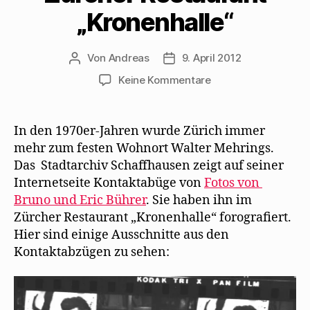
s
ö
e
e
f
„Kronenhalle“
t
f
n
n
f
e
f
s
d
n
r
n
t
e
e
g
e
e
n
t
e
t
r
(
)
Von
Andreas
9. April 2012
Beitragsautor
Beitragsdatum
ö
)
g
W
f
e
i
f
ö
r
zu
Keine Kommentare
n
f
d
Walter
e
f
i
t
n
n
Mehring
)
e
n
t
e
1973
In den 1970er-Jahren wurde Zürich immer
)
u
e
im
mehr zum festen Wohnort Walter Mehrings.
m
Zürcher
F
Das Stadtarchiv Schaffhausen zeigt auf seiner
e
Restaurant
n
Internetseite Kontaktabüge von
Fotos von
s
„Kronenhalle“
t
Bruno und Eric Bührer
. Sie haben ihn im
e
r
Zürcher Restaurant „Kronenhalle“ forografiert.
g
e
Hier sind einige Ausschnitte aus den
ö
f
Kontaktabzügen zu sehen:
f
n
e
t
)