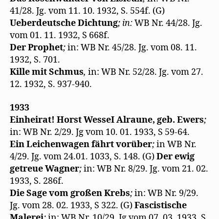
41/28. Jg. vom 11. 10. 1932, S. 554f. (G)
Ueberdeutsche Dichtung
; in:
WB Nr. 44/28. Jg.
vom 01. 11. 1932, S 668f.
Der Prophet
;
in: WB Nr. 45/28. Jg. vom 08. 11.
1932, S. 701.
Kille mit Schmus
,
in: WB Nr. 52/28. Jg. vom 27.
12. 1932, S. 937-940.
1933
Einheirat! Horst WesseI Alraune, geb. Ewers
;
in: WB Nr. 2/29. Jg vom 10. 01. 1933, S 59-64.
Ein Leichenwagen fährt vorüber
;
in WB Nr.
4/29. Jg. vom 24.01. 1033, S. 148. (G)
Der ewig
getreue Wagner
;
in: WB Nr. 8/29. Jg. vom 21. 02.
1933, S. 286f.
Die Sage vom großen Krebs
;
in: WB Nr. 9/29.
Jg. vom 28. 02. 1933, S 322. (G)
Fascistische
Malerei
;
in: WB Nr. 10/29. Jg vom 07. 03. 1933, S