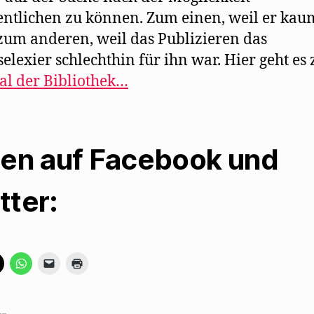
entlichen zu können. Zum einen, weil er kau
 zum anderen, weil das Publizieren das
elexier schlechthin für ihn war. Hier geht es
al der Bibliothek…
len auf Facebook und
tter:
K
K
K
K
l
l
l
l
i
i
i
i
c
c
c
c
k
k
k
k
e
e
e
e