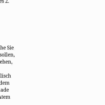
es 2.
he Sie
ollen,
sehen,
lisch
e dem
nade
 Atem