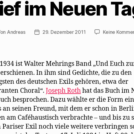
rief im Neuen T
e
F
s
ö
ö
e
e
f
f
n
n
f
f
s
d
n
n
t
e
e
e
e
n
t
t
r
(
)
)
g
W
Von
Andreas
29. Dezember 2011
Keine Komme
tragsautor
Beitragsdatum
e
i
ö
r
f
d
f
i
n
n
e
n
t
e
)
u
1934 ist Walter Mehrings Band „Und Euch z
e
m
 erschienen. In ihm sind Gedichte, die zu den
F
e
gsten des deutschen Exils gehören, etwa der
n
s
t
anten Choral“.
Joseph Roth
hat das Buch im 
e
r
uch besprochen. Dazu wählte er die Form ei
g
e
s an seinen Freund, mit dem er schon in Berli
ö
f
f
n am Caféhaustisch verbrachte – und bis zu
n
e
 Pariser Exil noch viele weitere verbringen so
t
)