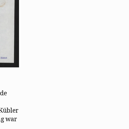
nde
 Kübler
ng war