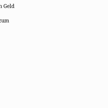
m Geld
 zum