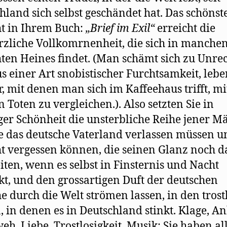
hland sich selbst geschändet hat. Das schönst
t in Ihrem Buch:
„
Br
i
e
f
im E
xil“
erreicht die
zliche Vollkomrnenheit, die sich in manche
ten Heines findet. (Man schämt sich zu Unre
s einer Art snobistischer Furchtsamkeit, leb
r, mit denen man sich im Kaffeehaus trifft, mi
n Toten zu vergleichen.). Also setzten Sie in
er Schönheit die unsterbliche Reihe jener M
ie das deutsche Vaterland verlassen müssen u
ht vergessen können, die seinen Glanz noch 
iten, wenn es selbst in Finsternis und Nacht
kt, und den grossartigen Duft der deutschen
e durch die Welt strömen lassen, in den trost
, in denen es in Deutschland stinkt. Klage, An
h, Liebe, Trostlosigkeit, Musik: Sie haben al