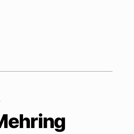
N
Mehring