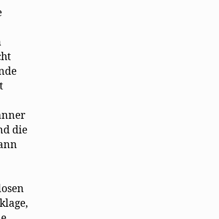
e
n
cht
ende
t
änner
nd die
dann
losen
klage,
le