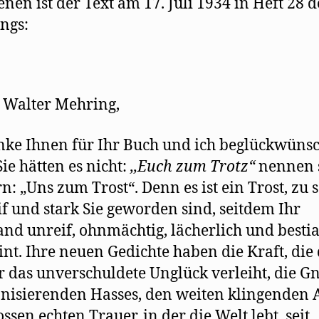
enen ist der Text am 17. Juli 1934 in Heft 28 d
ngs:
 Walter Mehring,
nke Ihnen für Ihr Buch und ich beglückwünsc
Sie hätten es nicht:
,
,E
uch
zum
T
rot
z
“
nennen s
n: „Uns zum Trost“. Denn es ist ein Trost, zu 
if und stark Sie geworden sind, seitdem Ihr
and unreif, ohnmächtig, lächerlich und bestia
int. Ihre neuen Gedichte haben die Kraft, di
r das unverschuldete Unglück verleiht, die G
onisierenden Hasses, den weiten klingenden
ossen echten Trauer, in der die Welt lebt, seit