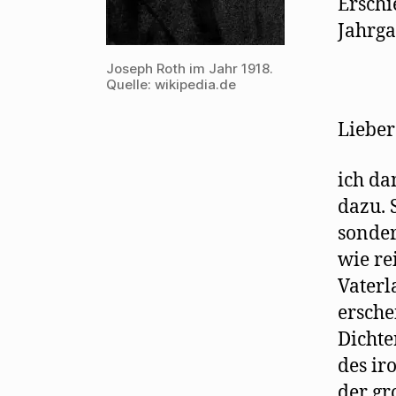
Erschi
Jahrga
Joseph Roth im Jahr 1918.
Quelle: wikipedia.de
Lieber
ich da
dazu. 
sonder
wie re
Vaterl
ersche
Dichte
des ir
der gr