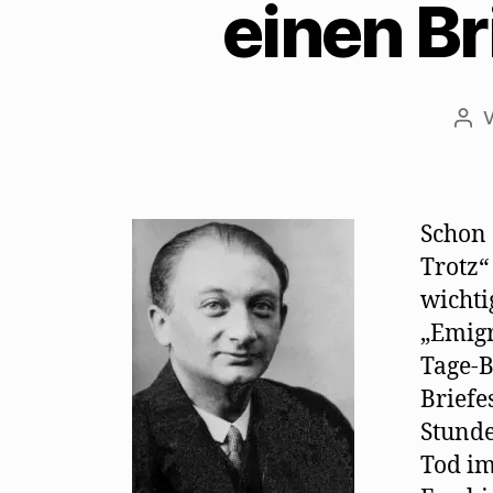
einen B
n
s
t
e
r
g
e
ö
Bei
f
f
n
e
t
)
Schon 
Trotz“
wichti
„Emigr
Tage-B
Briefe
Stunde
Tod im