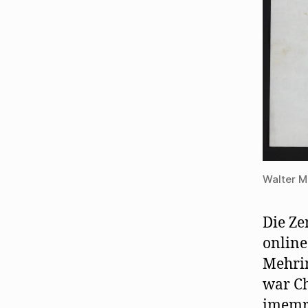
Walter M
Die Ze
online
Mehrin
war Ch
imemr 