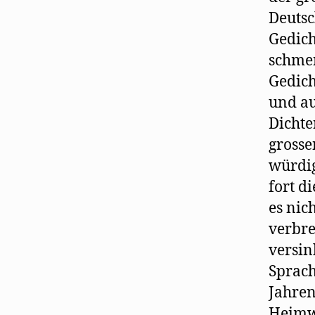
Deutsc
Gedich
schmer
Gedich
und au
Dichte
grosse
würdig
fort d
es nic
verbre
versin
Sprach
Jahren
Heimwe