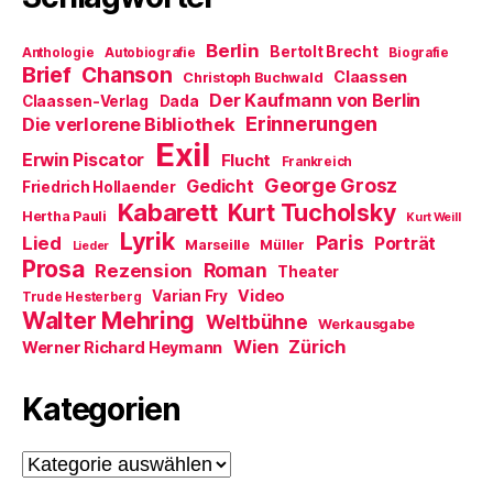
)
e
n
t
e
)
u
Berlin
Bertolt Brecht
Anthologie
Autobiografie
Biografie
e
m
Brief
Chanson
Claassen
Christoph Buchwald
F
e
Der Kaufmann von Berlin
Claassen-Verlag
Dada
n
Erinnerungen
Die verlorene Bibliothek
s
t
Exil
e
Erwin Piscator
Flucht
Frankreich
r
George Grosz
g
Gedicht
Friedrich Hollaender
e
Kabarett
Kurt Tucholsky
ö
Hertha Pauli
Kurt Weill
f
Lyrik
Paris
Lied
f
Porträt
Marseille
Müller
Lieder
n
Prosa
Roman
Rezension
e
Theater
t
Video
Varian Fry
Trude Hesterberg
)
Walter Mehring
Weltbühne
Werkausgabe
Wien
Zürich
Werner Richard Heymann
Kategorien
Kategorien