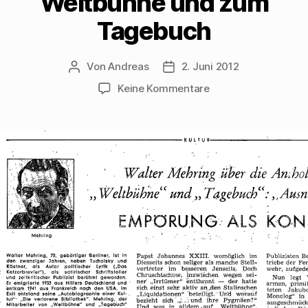
Weltbühne und zum
Tagebuch
Von
Andreas
2. Juni 2012
Beitragsautor
Beitragsdatum
zu
Keine Kommentare
Walter
Mehring
bespricht
im
Spiegel
eine
Anthologie
zur
Weltbühne
und
zum
Tagebuch