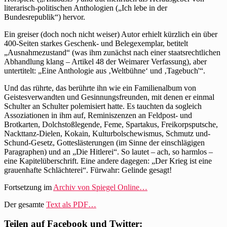
literarisch-politischen Anthologien („Ich lebe in der
Bundesrepublik“) hervor.
Ein greiser (doch noch nicht weiser) Autor erhielt kürzlich ein über
400-Seiten starkes Geschenk- und Belegexemplar, betitelt
„Ausnahmezustand“ (was ihm zunächst nach einer staatsrechtlichen
Abhandlung klang – Artikel 48 der Weimarer Verfassung), aber
untertitelt: „Eine Anthologie aus ‚Weltbühne‘ und ‚Tagebuch'“.
Und das rührte, das berührte ihn wie ein Familienalbum von
Geistesverwandten und Gesinnungsfreunden, mit denen er einmal
Schulter an Schulter polemisiert hatte. Es tauchten da sogleich
Assoziationen in ihm auf, Reminiszenzen an Feldpost- und
Brotkarten, Dolchstoßlegende, Feme, Spartakus, Freikorpsputsche,
Nackttanz-Dielen, Kokain, Kulturbolschewismus, Schmutz und-
Schund-Gesetz, Gotteslästerungen (im Sinne der einschlägigen
Paragraphen) und an „Die Hitlerei“. So lautet – ach, so harmlos –
eine Kapitelüberschrift. Eine andere dagegen: „Der Krieg ist eine
grauenhafte Schlächterei“. Fürwahr: Gelinde gesagt!
Fortsetzung im
Archiv von Spiegel Online…
Der gesamte
Text als PDF…
Teilen auf Facebook und Twitter: