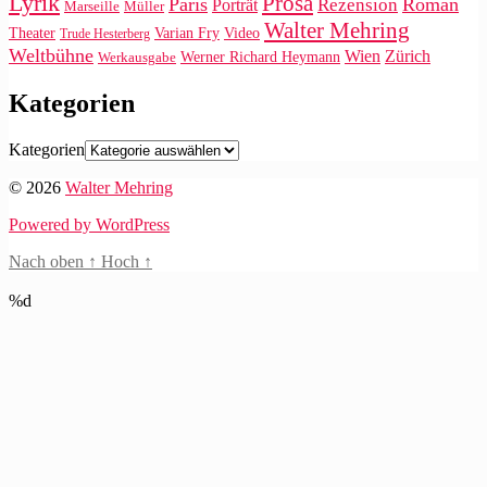
Lyrik
Prosa
Paris
Roman
Rezension
Porträt
Marseille
Müller
Walter Mehring
Video
Theater
Varian Fry
Trude Hesterberg
Weltbühne
Wien
Zürich
Werner Richard Heymann
Werkausgabe
Kategorien
Kategorien
© 2026
Walter Mehring
Powered by WordPress
Nach oben
↑
Hoch
↑
%d