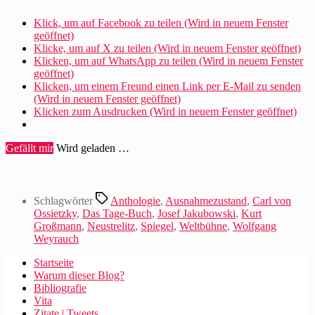
Klick, um auf Facebook zu teilen (Wird in neuem Fenster
geöffnet)
Klicke, um auf X zu teilen (Wird in neuem Fenster geöffnet)
Klicken, um auf WhatsApp zu teilen (Wird in neuem Fenster
geöffnet)
Klicken, um einem Freund einen Link per E-Mail zu senden
(Wird in neuem Fenster geöffnet)
Klicken zum Ausdrucken (Wird in neuem Fenster geöffnet)
Gefällt mir
Wird geladen …
Schlagwörter
Anthologie
,
Ausnahmezustand
,
Carl von
Ossietzky
,
Das Tage-Buch
,
Josef Jakubowski
,
Kurt
Großmann
,
Neustrelitz
,
Spiegel
,
Weltbühne
,
Wolfgang
Weyrauch
Startseite
Warum dieser Blog?
Bibliografie
Vita
Zitate | Tweets