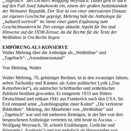
„Tagebuch“ des Dichters Wolfgang Weyrauch. Dabei geht er auch
auf den Fall Josef Jakubowski ein, einem der großen Justizskandale
der Weimarer Republik. Der Text ist von einer interssierten Distanz
zur eigenen Geschichte geprägt. Mehring hält die Anthologie für
„kulturell wertvoll“ im Sinne einer guten Ergänzung zum
Geschichtsunterricht. Der einzige aktuelle Aspekt für ihn sind
Hinweise auf die DDR-Zensur, da die Rechte für die Texte der
Weltbühne in Ost-Berlin liegen:
EMPÖRUNG ALS KONSERVE
Walter Mehring über die Antholgie als „Weltbühne“ und
„Tagebuch“: „Ausnahmezustand“
Von Mehring, Walter
Walter Mehring, 70, gebürtiger Berliner, ist in den zwanziger Jahren,
neben Tucholsky und Kästner, als Autor politischer Lyrik („Das
Ketzerbrevier“), als satirischer Schriftsteller und zeitkritischer
Publizist berühmt geworden. Er emigrierte 1933 aus Hitlers
Deutschland und entkam 1941 aus Frankreich nach den USA. Im
Exil entstand seine „Autobiographie einer Kultur“ „Die verlorene
Bibliothek“. Mehring, der Mitarbeiter von „Weltbühne“ und
„Tagebuch“ war und mit mehreren Beiträgen, in der hier von ihm
besprochenen Anthologie vertreten ist, lebt heute in Ascona. –
Wolfgang Weyrauch, 59, schrieb Erzählungen, Gedichte und
Hörspiele („Anabasis“) und trat mehrfach als Herausgeber von