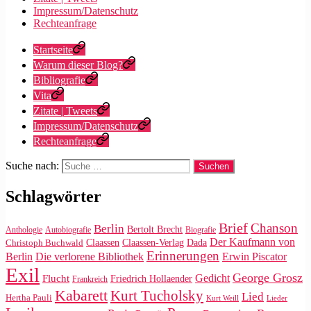
Impressum/Datenschutz
Rechteanfrage
Startseite
Warum dieser Blog?
Bibliografie
Vita
Zitate | Tweets
Impressum/Datenschutz
Rechteanfrage
Suche nach:
Schlagwörter
Brief
Chanson
Berlin
Bertolt Brecht
Anthologie
Autobiografie
Biografie
Der Kaufmann von
Claassen
Claassen-Verlag
Dada
Christoph Buchwald
Erinnerungen
Die verlorene Bibliothek
Berlin
Erwin Piscator
Exil
George Grosz
Gedicht
Flucht
Friedrich Hollaender
Frankreich
Kabarett
Kurt Tucholsky
Lied
Hertha Pauli
Kurt Weill
Lieder