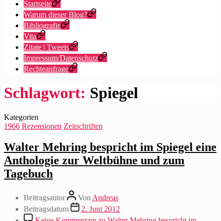
Startseite
Warum dieser Blog?
Bibliografie
Vita
Zitate | Tweets
Impressum/Datenschutz
Rechteanfrage
Schlagwort:
Spiegel
Kategorien
1966
Rezensionen
Zeitschriften
Walter Mehring bespricht im Spiegel eine
Anthologie zur Weltbühne und zum
Tagebuch
Beitragsautor
Von
Andreas
Beitragsdatum
2. Juni 2012
Keine Kommentare
zu Walter Mehring bespricht im