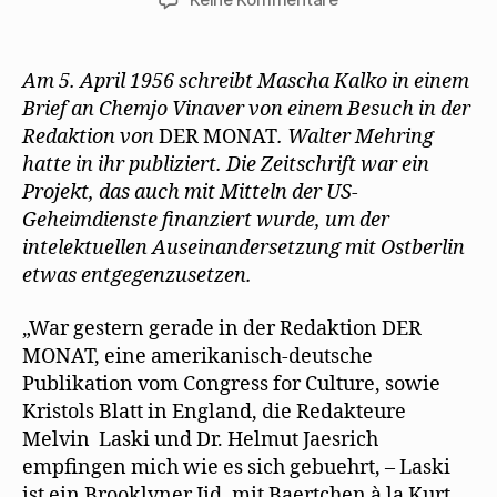
f
e
i
f
ö
r
Mascha
n
f
d
Kaleko
e
f
i
t
n
n
berichtet
Am 5. April 1956 schreibt Mascha Kalko in einem
)
e
n
t
e
von
Brief an Chemjo Vinaver von einem Besuch in der
)
u
den
e
Redaktion von
DER MONAT
. Walter Mehring
m
Umständen
F
hatte in ihr publiziert. Die Zeitschrift war ein
e
der
n
Projekt, das auch mit Mitteln der US-
Rückkehr
s
t
Geheimdienste finanziert wurde, um der
Mehrings
e
r
nach
intelektuellen Auseinandersetzung mit Ostberlin
g
Frankreich
e
etwas entgegenzusetzen.
ö
f
f
n
„War gestern gerade in der Redaktion DER
e
MONAT, eine amerikanisch-deutsche
t
)
Publikation vom Congress for Culture, sowie
Kristols Blatt in England, die Redakteure
Melvin Laski und Dr. Helmut Jaesrich
empﬁngen mich wie es sich gebuehrt, – Laski
ist ein Brooklyner Jid, mit Baertchen à la Kurt