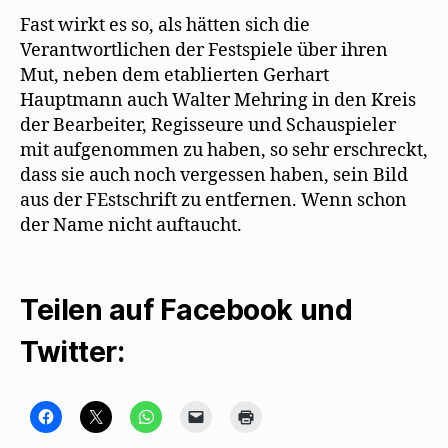
Fast wirkt es so, als hätten sich die
Verantwortlichen der Festspiele über ihren
Mut, neben dem etablierten Gerhart
Hauptmann auch Walter Mehring in den Kreis
der Bearbeiter, Regisseure und Schauspieler
mit aufgenommen zu haben, so sehr erschreckt,
dass sie auch noch vergessen haben, sein Bild
aus der FEstschrift zu entfernen. Wenn schon
der Name nicht auftaucht.
Teilen auf Facebook und
Twitter:
K
K
K
K
K
l
l
l
l
l
i
i
i
i
i