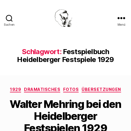
Suchen
Menü
Walter
Mehring
Schlagwort:
Festspielbuch
Heidelberger Festspiele 1929
Kategorien
1929
DRAMATISCHES
FOTOS
ÜBERSETZUNGEN
Walter Mehring bei den
Heidelberger
Festspielen 1929