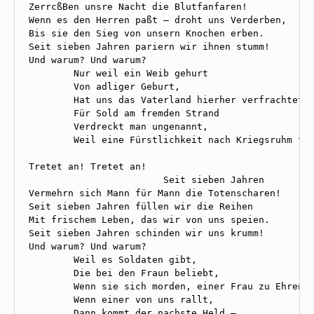
ZerrcßBen unsre Nacht die Blutfanfaren! 

Wenn es den Herren paßt — droht uns Verderben, 

Bis sie den Sieg von unsern Knochen erben. 

Seit sieben Jahren pariern wir ihnen stumm! 

Und warum? Und warum? 

        Nur weil ein Weib gehurt 

        Von adliger Geburt, 

        Hat uns das Vaterland hierher verfrachtet —
        Für Sold am fremden Strand 

        Verdreckt man ungenannt, 

        Weil eine Fürstlichkeit nach Kriegsruhm tra
Tretet an! Tretet an! 

                        Seit sieben Jahren 

Vermehrn sich Mann für Mann die Totenscharen! 

Seit sieben Jahren füllen wir die Reihen 

Mit frischem Leben, das wir von uns speien. 

Seit sieben Jahren schinden wir uns krumm! 

Und warum? Und warum? 

        Weil es Soldaten gibt, 

        Die bei den Fraun beliebt, 

        Wenn sie sich morden, einer Frau zu Ehren! 
        Wenn einer von uns rallt, 

        Dann kommt der nachste Held — 
