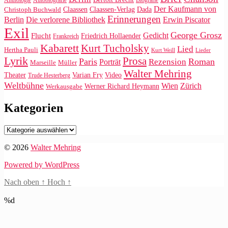
Anthologie
Autobiografie
Biografie
Der Kaufmann von
Claassen
Claassen-Verlag
Dada
Christoph Buchwald
Erinnerungen
Die verlorene Bibliothek
Berlin
Erwin Piscator
Exil
George Grosz
Gedicht
Flucht
Friedrich Hollaender
Frankreich
Kabarett
Kurt Tucholsky
Lied
Hertha Pauli
Kurt Weill
Lieder
Lyrik
Prosa
Paris
Roman
Rezension
Porträt
Marseille
Müller
Walter Mehring
Video
Theater
Varian Fry
Trude Hesterberg
Weltbühne
Wien
Zürich
Werner Richard Heymann
Werkausgabe
Kategorien
Kategorien
© 2026
Walter Mehring
Powered by WordPress
Nach oben
↑
Hoch
↑
%d