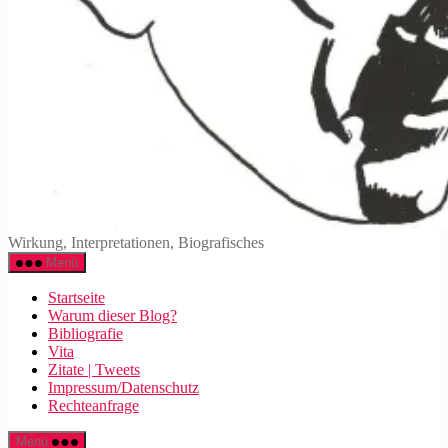
Walter
Wirkung, Interpretationen, Biografisches
Mehring
Menü
Startseite
Warum dieser Blog?
Bibliografie
Vita
Zitate | Tweets
Impressum/Datenschutz
Rechteanfrage
Menü