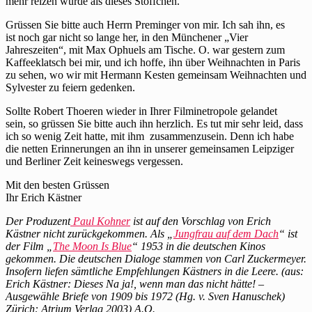
mehr reizen würde als dieses Stöffchen.
Grüssen Sie bitte auch Herrn Preminger von mir. Ich sah ihn, es
ist noch gar nicht so lange her, in den Münchener „Vier
Jahreszeiten“, mit Max Ophuels am Tische. O. war gestern zum
Kaffeeklatsch bei mir, und ich hoffe, ihn über Weihnachten in Paris
zu sehen, wo wir mit Hermann Kesten gemeinsam Weihnachten und
Sylvester zu feiern gedenken.
Sollte Robert Thoeren wieder in Ihrer Filminetropole gelandet
sein, so grüssen Sie bitte auch ihn herzlich. Es tut mir sehr leid, dass
ich so wenig Zeit hatte, mit ihm zusammenzusein. Denn ich habe
die netten Erinnerungen an ihn in unserer gemeinsamen Leipziger
und Berliner Zeit keineswegs vergessen.
Mit den besten Grüssen
Ihr Erich Kästner
Der Produzent
Paul Kohner
ist auf den Vorschlag von Erich
Kästner nicht zurückgekommen. Als „
Jungfrau auf dem Dach
“ ist
der Film „
The Moon Is Blue
“ 1953 in die deutschen Kinos
gekommen. Die deutschen Dialoge stammen von Carl Zuckermeyer.
Insofern liefen sämtliche Empfehlungen Kästners in die Leere. (aus:
Erich Kästner: Dieses Na ja!, wenn man das nicht hätte! –
Ausgewähle Briefe von 1909 bis 1972 (Hg. v. Sven Hanuschek)
Zürich: Atrium Verlag 2003) A.O.