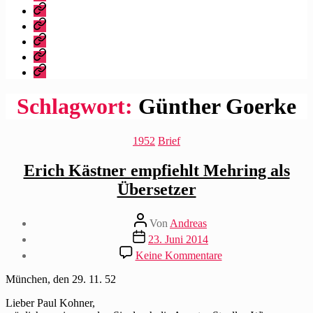
dieser
Bibliografie
Blog?
Vita
Zitate
|
Impressum/Datenschutz
Tweets
Rechteanfrage
Schlagwort:
Günther Goerke
Kategorien
1952
Brief
Erich Kästner empfiehlt Mehring als
Übersetzer
Beitragsautor
Von
Andreas
Beitragsdatum
23. Juni 2014
zu
Keine Kommentare
Erich
Kästner
München, den 29. 11. 52
empfiehlt
Mehring
Lieber Paul Kohner,