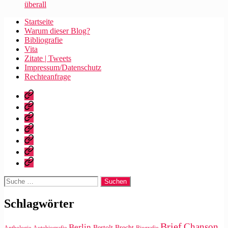
überall
Startseite
Warum dieser Blog?
Bibliografie
Vita
Zitate | Tweets
Impressum/Datenschutz
Rechteanfrage
Startseite
Warum
dieser
Bibliografie
Blog?
Vita
Zitate
|
Impressum/Datenschutz
Tweets
Rechteanfrage
Suche
nach:
Schlagwörter
Brief
Chanson
Berlin
Bertolt Brecht