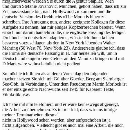
als
möglicherweise werden Sie durch die Agentur Stapller, Wien
Übersetzer
und durch Stefanie Jovanovic, München, gehört haben, dass ich zur
Zeit ausserstande bin, nach Hollywood zu kommen und die
deutsche Version des Drehbuchs »The Moon is blue« zu
schreiben. Ihre Anregung nun, andere geeignete Kollegen für diese
Aufgabe zu nennen, hat mir einiges Kopfzerbrechen bereitet. Wenn
es sich nur darum handeln sollte, die englische Fassung des fertigen
Drehbuchs in deutsch zu adaptieren, wüsste ich Ihnen keinen
besseren vorzuschlagen als den in New York lebenden Walter
Mehring (50 West 76, New York 23). Andererseits glaube ich, dass
die Firma die deutsche Fassung in H. nur herstellen will, um in
Deutschland eingefrorene Gelder an den Mann zu bringen und mit
D Mark wäre wahrscheinlich nicht gedient.
So möchte ich Ihnen als anderen Vorschlag den folgenden
machen: setzen Sie sich mit Günther Goerke, Berg am Starnberger
See/Obb. in Verbindung. Unter dem Pseudonym Martin Morlock ist
er der einzige echte Nachwuchs seit 1945 für Kabarett-Texte,
Filmkritik usw.
Ich habe mit ihm telefoniert, und er wäre keineswegs abgeneigt,
die Arbeit zu übernehmen. Es tut mir leid, dass wir uns infolge
meiner Terminarbeiten diesmal
nicht in Hollywood sehen werden, aber aufgeschoben ist ja
nicht aufgehoben. Vielleicht gibt es auch mal eine Arbeit, die mich