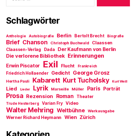
e
f
i
t
n
n
)
e
n
t
e
Schlagwörter
)
u
e
m
F
Berlin
e
Bertolt Brecht
Anthologie
Autobiografie
Biografie
n
Brief
Chanson
Claassen
Christoph Buchwald
s
t
Der Kaufmann von Berlin
Claassen-Verlag
Dada
e
Erinnerungen
r
Die verlorene Bibliothek
g
Exil
e
Erwin Piscator
Flucht
Frankreich
ö
f
George Grosz
Gedicht
Friedrich Hollaender
f
Kabarett
n
Kurt Tucholsky
Hertha Pauli
Kurt Weill
e
Lyrik
t
Paris
Lied
Porträt
Marseille
Müller
Lieder
)
Prosa
Roman
Rezension
Theater
Video
Varian Fry
Trude Hesterberg
Walter Mehring
Weltbühne
Werkausgabe
Wien
Zürich
Werner Richard Heymann
Kategorien