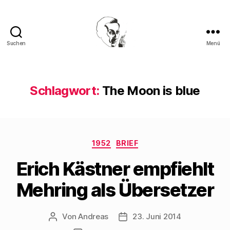
Suchen
Menü
Walter
Mehring
Schlagwort:
The Moon is blue
Kategorien
1952
BRIEF
Erich Kästner empfiehlt
Mehring als Übersetzer
Von
Andreas
23. Juni 2014
Beitragsautor
Beitragsdatum