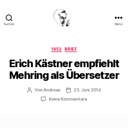
Suchen
Menü
Walter
Mehring
Kategorien
1952
BRIEF
Erich Kästner empfiehlt
Mehring als Übersetzer
Von
Andreas
23. Juni 2014
Beitragsautor
Beitragsdatum
zu
Keine Kommentare
Erich
Kästner
empfiehlt
Mehring