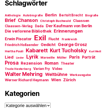
Schlagwörter
Berlin
Bertolt Brecht
Anthologie
Autobiografie
Biografie
Brief
Chanson
Claassen
Christoph Buchwald
Der Kaufmann von Berlin
Claassen-Verlag
Dada
Erinnerungen
Die verlorene Bibliothek
Exil
Erwin Piscator
Flucht
Frankreich
George Grosz
Gedicht
Friedrich Hollaender
Kabarett
Kurt Tucholsky
Hertha Pauli
Kurt Weill
Lyrik
Paris
Lied
Porträt
Marseille
Müller
Lieder
Prosa
Roman
Rezension
Theater
Video
Varian Fry
Trude Hesterberg
Walter Mehring
Weltbühne
Werkausgabe
Wien
Zürich
Werner Richard Heymann
Kategorien
Kategorien