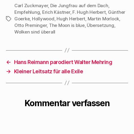
Verlag in
Carl Zuckmayer
,
Die Jungfrau auf dem Dach
,
Verbindung gesetzt,
Empfehlung
,
Erich Kästner
,
F. Hugh Herbert
,
Günther
Goerke
,
Hollywood
,
Hugh Herbert
,
Martin Morlock
,
Schlagwörter
und der Cheflektor…
Otto Preminger
,
The Moon is blue
,
Übersetzung
,
Wolken sind überall
←
Hans Reimann parodiert Walter Mehring
→
Kleiner Leitsatz für alle Exile
Kommentar verfassen