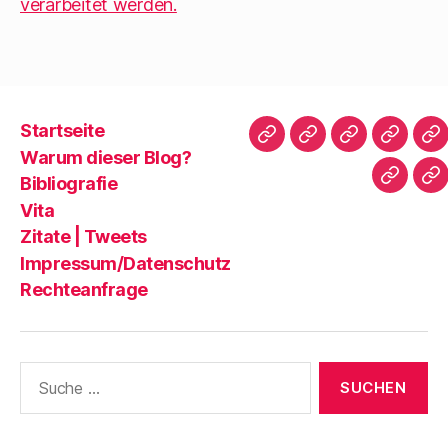
verarbeitet werden.
Startseite
Startseite
Warum
Bibliografie
Vita
Zi
Warum dieser Blog?
dieser
|
Bibliografie
Impres
Re
Blog?
T
Vita
Zitate | Tweets
Impressum/Datenschutz
Rechteanfrage
Suche
nach: