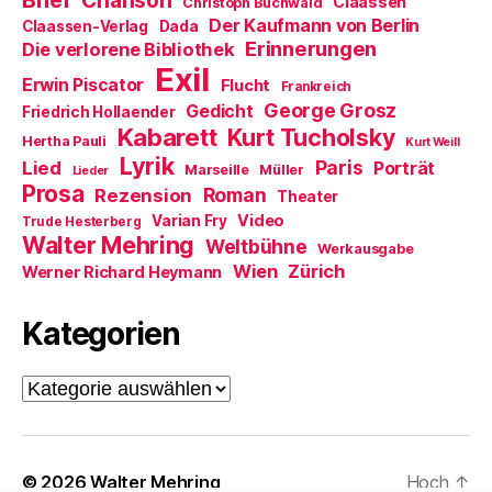
Brief
Chanson
e
Claassen
Christoph Buchwald
n
Der Kaufmann von Berlin
Claassen-Verlag
Dada
s
t
Erinnerungen
Die verlorene Bibliothek
e
Exil
r
Erwin Piscator
Flucht
g
Frankreich
e
George Grosz
Gedicht
Friedrich Hollaender
ö
f
Kabarett
Kurt Tucholsky
Hertha Pauli
f
Kurt Weill
n
Lyrik
Paris
Lied
Porträt
Marseille
e
Müller
Lieder
t
Prosa
Roman
Rezension
Theater
)
Video
Varian Fry
Trude Hesterberg
Walter Mehring
Weltbühne
Werkausgabe
Wien
Zürich
Werner Richard Heymann
Kategorien
Kategorien
© 2026
Walter Mehring
Hoch
↑