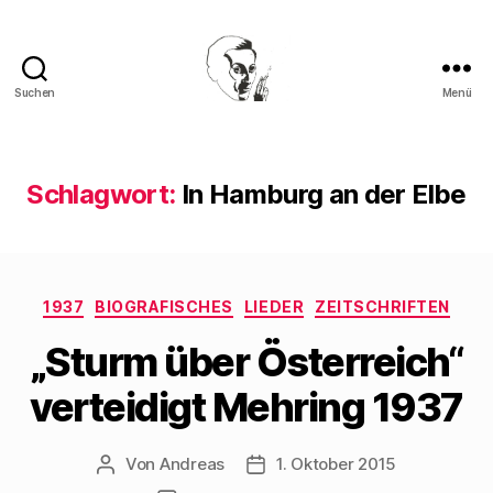
Suchen
Menü
Walter
Mehring
Schlagwort:
In Hamburg an der Elbe
Kategorien
1937
BIOGRAFISCHES
LIEDER
ZEITSCHRIFTEN
„Sturm über Österreich“
verteidigt Mehring 1937
Von
Andreas
1. Oktober 2015
Beitragsautor
Beitragsdatum