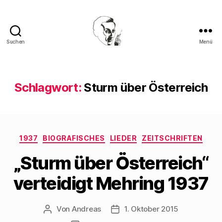
Suchen
Menü
Walter
Mehring
Schlagwort:
Sturm über Österreich
Kategorien
1937
BIOGRAFISCHES
LIEDER
ZEITSCHRIFTEN
„Sturm über Österreich“
verteidigt Mehring 1937
Von
Andreas
1. Oktober 2015
Beitragsautor
Beitragsdatum