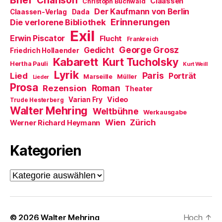
Brief
Chanson
e
Claassen
Christoph Buchwald
n
Der Kaufmann von Berlin
Claassen-Verlag
Dada
s
t
Erinnerungen
Die verlorene Bibliothek
e
Exil
r
Erwin Piscator
Flucht
g
Frankreich
e
George Grosz
Gedicht
Friedrich Hollaender
ö
f
Kabarett
Kurt Tucholsky
Hertha Pauli
f
Kurt Weill
n
Lyrik
Paris
Lied
Porträt
Marseille
e
Müller
Lieder
t
Prosa
Roman
Rezension
Theater
)
Video
Varian Fry
Trude Hesterberg
Walter Mehring
Weltbühne
Werkausgabe
Wien
Zürich
Werner Richard Heymann
Kategorien
Kategorien
© 2026
Walter Mehring
Hoch
↑