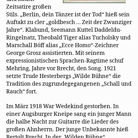
Zeitsatire großen
Stils. „Berlin, dein Tänzer ist der Tod“ hieß sein
Auftakt zu cler „goldbesch … Zeit der Zwanziger
Jahre“. Klabund, Seemann Kuttel Daddeldu-
Ringelnatz, Theobald Tiger alias Tucholsky und
Marschall Böff alias „Ecce Homo“-Zeichner
George Grosz assistierten. Mit seinem
expressionistischen Sprachen-Ragtime schuf
Mehring, Jahre vor Brecht, den Song. 1921
setzte Trude Hesterbergs „Wilde Bühne“ die
Tradition des zugrundegegangenen „Schall und
Rauch“ fort.
Im März 1918 War Wedekind gestorben. In
einer Augsburger Kneipe sang ein junger Mann
die halbe Nacht zur Guitarre die Lieder des
großen Ahnherrn. Der junge Unbekannte hieß
Bertolt Brecht. In der „Wilden Bühne“