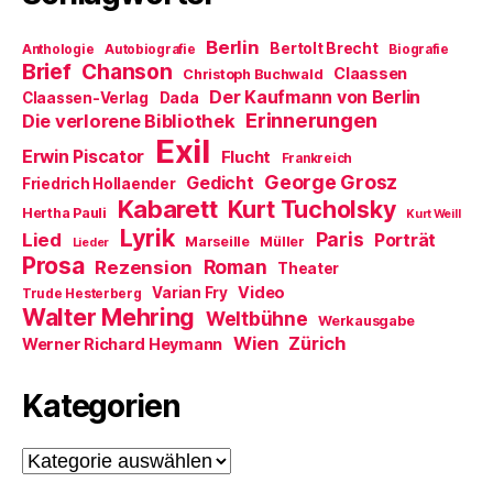
t
e
)
u
e
m
Berlin
Bertolt Brecht
Anthologie
Autobiografie
Biografie
F
Brief
Chanson
e
Claassen
Christoph Buchwald
n
Der Kaufmann von Berlin
Claassen-Verlag
Dada
s
t
Erinnerungen
Die verlorene Bibliothek
e
Exil
r
Erwin Piscator
Flucht
g
Frankreich
e
George Grosz
Gedicht
Friedrich Hollaender
ö
f
Kabarett
Kurt Tucholsky
Hertha Pauli
f
Kurt Weill
n
Lyrik
Paris
Lied
Porträt
Marseille
e
Müller
Lieder
t
Prosa
Roman
Rezension
Theater
)
Video
Varian Fry
Trude Hesterberg
Walter Mehring
Weltbühne
Werkausgabe
Wien
Zürich
Werner Richard Heymann
Kategorien
Kategorien