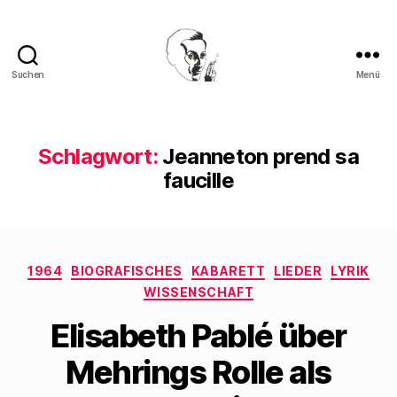
Suchen
Menü
Walter
Mehring
Schlagwort:
Jeanneton prend sa
faucille
Kategorien
1964
BIOGRAFISCHES
KABARETT
LIEDER
LYRIK
WISSENSCHAFT
Elisabeth Pablé über
Mehrings Rolle als