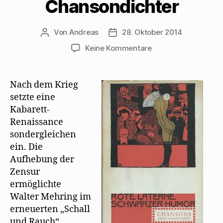
Chansondichter
Von
Andreas
28. Oktober 2014
Beitragsautor
Beitragsdatum
zu
Keine Kommentare
Elisabeth
Pablé
über
Nach dem Krieg
Mehrings
setzte eine
Rolle
Kabarett-
als
Renaissance
Chansondichter
sondergleichen
ein. Die
Aufhebung der
Zensur
ermöglichte
Walter Mehring im
erneuerten „Schall
und Rauch“