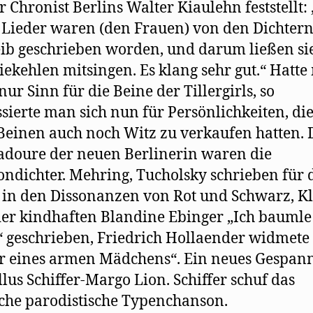
r Chronist Berlins Walter Kiaulehn feststellt:
Lieder waren (den Frauen) von den Dichtern
ib geschrieben worden, und darum ließen si
iekehlen mitsingen. Es klang sehr gut.“ Hatt
nur Sinn für die Beine der Tillergirls, so
ssierte man sich nun für Persönlichkeiten, di
Beinen auch noch Witz zu verkaufen hatten. 
doure der neuen Berlinerin waren die
ndichter. Mehring, Tucholsky schrieben für 
i in den Dissonanzen von Rot und Schwarz, 
der kindhaften Blandine Ebinger „Ich baumle
 geschrieben, Friedrich Hollaender widmete 
r eines armen Mädchens“. Ein neues Gespan
lus Schiffer-Margo Lion. Schiffer schuf das
che parodistische Typenchanson.