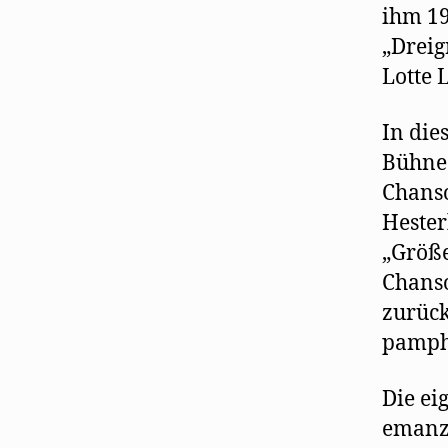
ihm 19
„Dreig
Lotte 
In die
Bühne“
Chanso
Hester
„Größe
Chanso
zurück
pamphl
Die ei
emanzi