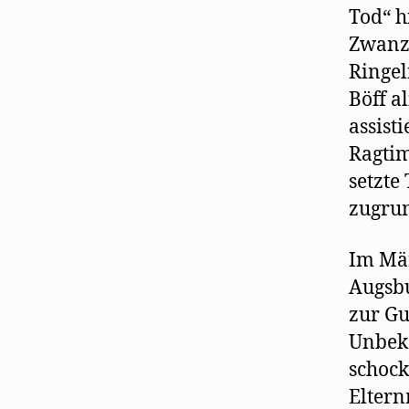
Tod“ h
Zwanzi
Ringel
Böff a
assist
Ragtim
setzte
zugrun
Im Mär
Augsbu
zur Gu
Unbeka
schock
Eltern