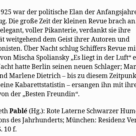
925 war der politische Elan der Anfangsjahr
g. Die große Zeit der kleinen Revue brach an
 elegant, voller Pikanterie, verdankt sie ihre
ät weitgehend dem Geist ihrer Autoren und
isten. Über Nacht schlug Schiffers Revue mi
von Mischa Spoliansky „Es liegt in der Luft“ e
acht hatte Berlin seinen neuen Schlager; Ma
nd Marlene Dietrich – bis zu diesem Zeitpunk
leine Kabarettstatistin – ersangen ihn mit ih
von der „Besten Freundin“.
eth
Pablé
(Hg.): Rote Laterne Schwarzer Hum
ns des Jahrhunderts; München: Residenz Ve
. 10 f.