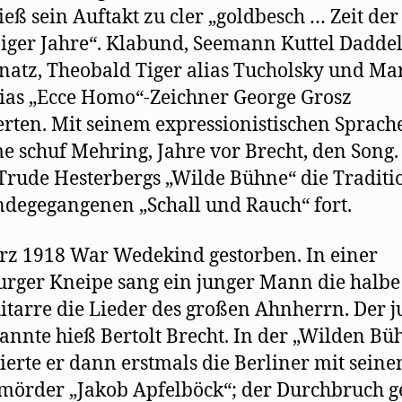
ieß sein Auftakt zu cler „goldbesch … Zeit der
ger Jahre“. Klabund, Seemann Kuttel Dadde
natz, Theobald Tiger alias Tucholsky und Ma
lias „Ecce Homo“-Zeichner George Grosz
ierten. Mit seinem expressionistischen Sprach
e schuf Mehring, Jahre vor Brecht, den Song.
 Trude Hesterbergs „Wilde Bühne“ die Traditi
degegangenen „Schall und Rauch“ fort.
z 1918 War Wedekind gestorben. In einer
rger Kneipe sang ein junger Mann die halbe
itarre die Lieder des großen Ahnherrn. Der 
nnte hieß Bertolt Brecht. In der „Wilden Bü
ierte er dann erstmals die Berliner mit sein
mörder „Jakob Apfelböck“; der Durchbruch g