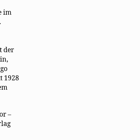
e im
.
t der
in,
rgo
t 1928
rem
or –
rlag