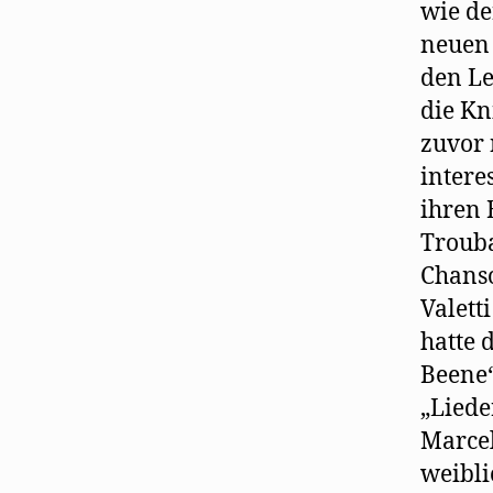
wie de
neuen 
den Le
die Kn
zuvor 
intere
ihren 
Trouba
Chanso
Valett
hatte 
Beene“
„Liede
Marcel
weibli