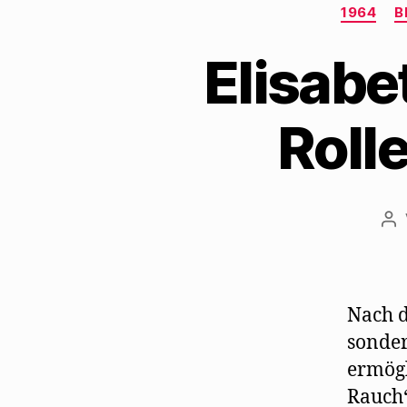
1964
B
Elisabe
Roll
Be
Nach d
sonder
ermögl
Rauch“