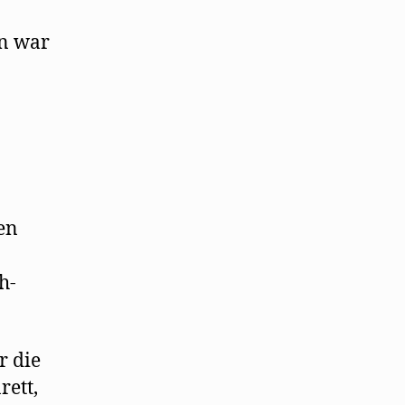
in war
en
h-
r die
rett,