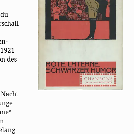
ldu-
rschall
en-
 1921
on des
 Nacht
junge
hne“
em
elang