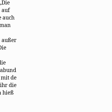
 „Die
 auf
e auch
e man
e außer
Die
die
Klabund
 mit de
ihr die
n hieß