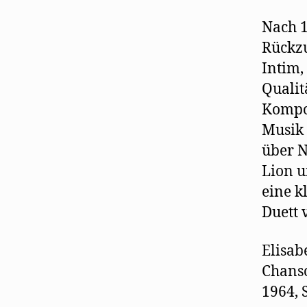
Nach 1
Rückzu
Intim,
Qualit
Kompon
Musik 
über N
Lion u
eine k
Duett 
Elisab
Chanso
1964, S