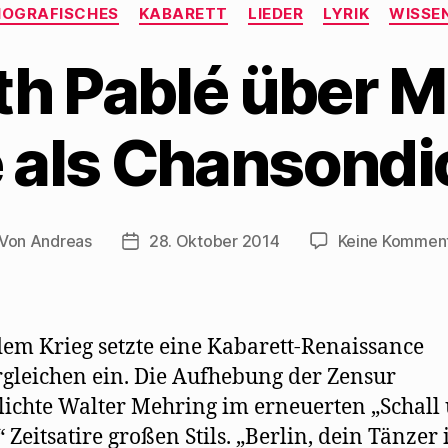
Kategorien
IOGRAFISCHES
KABARETT
LIEDER
LYRIK
WISSE
th Pablé über 
e als Chansondi
Von
Andreas
28. Oktober 2014
Keine Kommen
itragsautor
Beitragsdatum
em Krieg setzte eine Kabarett-Renaissance
gleichen ein. Die Aufhebung der Zensur
ichte Walter Mehring im erneuerten „Schall
 Zeitsatire großen Stils. „Berlin, dein Tänzer i