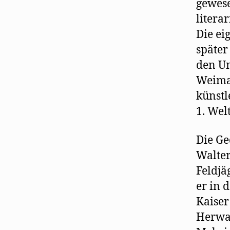
gewese
litera
Die ei
später
den Un
Weimar
künstl
1. Wel
Die Ge
Walter
Feldjä
er in 
Kaiser
Herwar