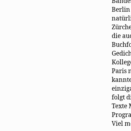
Bandes
Berlin
natürl
Zürche
die au
Buchfo
Gedich
Kolleg
Paris 
kannte
einzig
folgt d
Texte 
Progra
Viel m