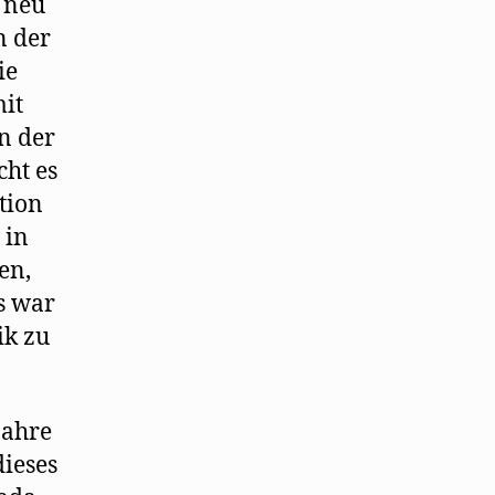
 neu
n der
ie
mit
n der
cht es
tion
 in
en,
s war
ik zu
Jahre
dieses