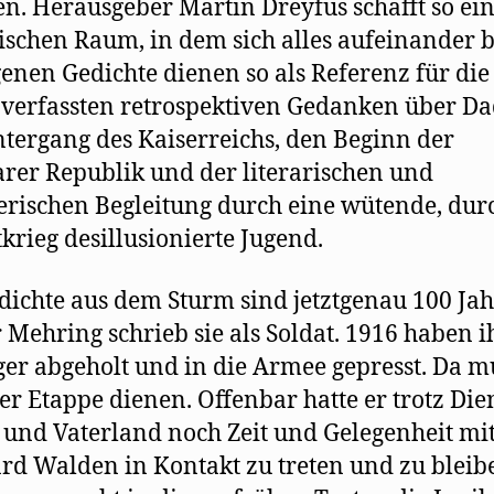
n. Herausgeber Martin Dreyfus schafft so ei
rischen Raum, in dem sich alles aufeinander b
genen Gedichte dienen so als Referenz für die 
 verfassten retrospektiven Gedanken über Da
tergang des Kaiserreichs, den Beginn der
er Republik und der literarischen und
erischen Begleitung durch eine wütende, dur
tkrieg desillusionierte Jugend.
dichte aus dem Sturm sind jetztgenau 100 Jahr
 Mehring schrieb sie als Soldat. 1916 haben i
ger abgeholt und in die Armee gepresst. Da m
der Etappe dienen. Offenbar hatte er trotz Die
 und Vaterland noch Zeit und Gelegenheit mi
d Walden in Kontakt zu treten und zu bleib