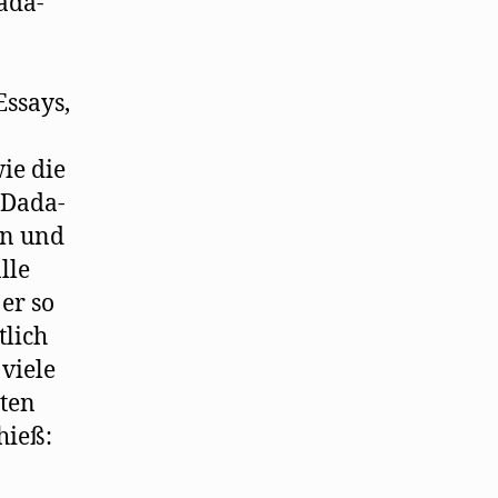
ada-
Essays,
ie die
 Dada-
in und
lle
 er so
tlich
 viele
äten
hieß: