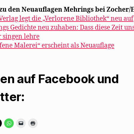
zu den Neuauflagen Mehrings bei Zocher/E
 Verlag legt die „Verlorene Bibliothek“ neu auf
gs Gedichte neu zuhaben: Dass diese Zeit un
 singen lehre
fene Malerei“ erscheint als Neuauflage
len auf Facebook und
tter:
K
K
K
K
l
l
l
l
i
i
i
i
c
c
c
c