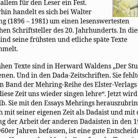
 allem für den Leser ein Fest.
in handelt es sich bei Walter
g (1896 – 1981) um einen lesenswertesten
hen Schriftsteller des 20. Jahrhunderts. In di
ind seine frühsten und etliche späte Texte
mmelt.
ühen Texte sind in Herward Waldens „Der St
enen. Und in den Dada-Zeitschriften. Sie fehl
n Band der Mehring-Reihe des Elster-Verlags
diese Zeit uns wieder singen lehre“. Jetzt wird 
b. Sie mit den Essays Mehrings herauszubrin
ch mit seiner eigenen Zeit als Dadaist und mit 
g der Arbeit der anderen Dadaisten in den 
60er Jahren befassen, ist eine gute Entschei