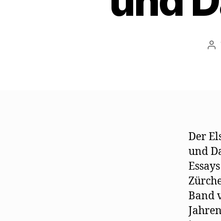
und D
Be
Der El
und Da
Essays
Zürche
Band v
Jahren