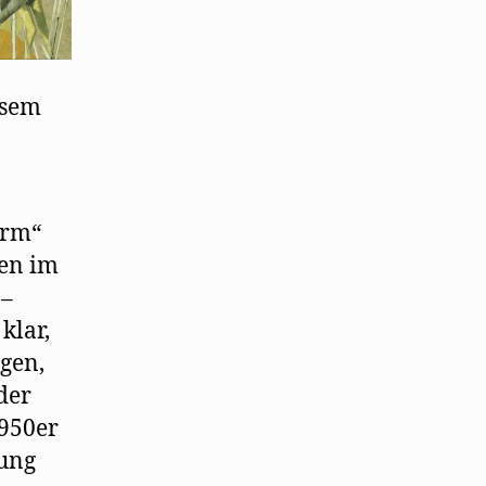
esem
urm“
ten im
 –
klar,
gen,
der
1950er
dung