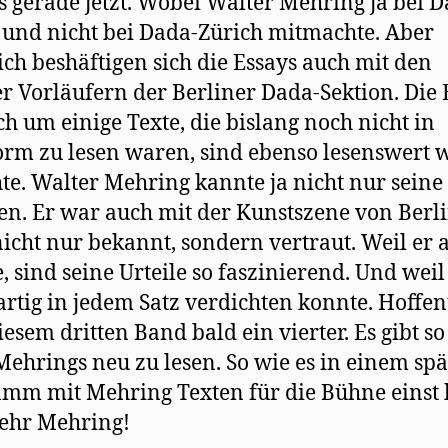
 gerade jetzt. Wobei Walter Mehring ja bei D
 und nicht bei Dada-Zürich mitmachte. Aber
ich beshäftigen sich die Essays auch mit den
r Vorläufern der Berliner Dada-Sektion. Die 
ch um einige Texte, die bislang noch nicht in
rm zu lesen waren, sind ebenso lesenswert w
te. Walter Mehring kannte ja nicht nur seine
en. Er war auch mit der Kunstszene von Berl
nicht nur bekannt, sondern vertraut. Weil er a
, sind seine Urteile so faszinierend. Und weil
artig in jedem Satz verdichten konnte. Hoffen
iesem dritten Band bald ein vierter. Es gibt so
Mehrings neu zu lesen. So wie es in einem sp
mm mit Mehring Texten für die Bühne einst 
ehr Mehring!