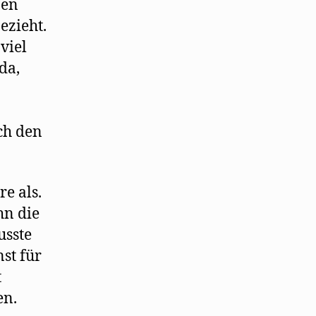
nen
ezieht.
viel
da,
ch den
e als.
hn die
usste
nst für
t
en.