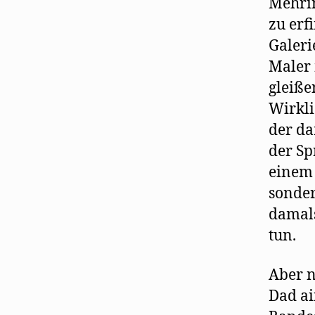
Mehrin
zu erf
Galeri
Maler 
gleiße
Wirkli
der da
der Sp
einem 
sonder
damals
tun.
Aber n
Dad ai