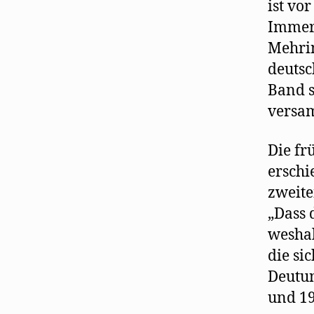
ist vor
Immerh
Mehrin
deutsc
Band s
versa
Die fr
erschi
zweite
„Dass 
weshal
die si
Deutun
und 19