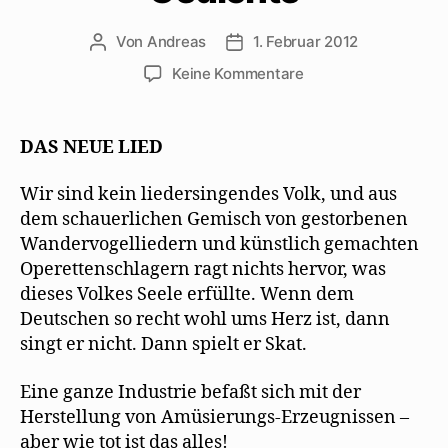
Von
Andreas
1. Februar 2012
Beitragsautor
Beitragsdatum
zu
Keine Kommentare
Kurt
Tucholsky
lobt
DAS NEUE LIED
Mehrings
frühe
Wir sind kein liedersingendes Volk, und aus
Gedichte
dem schauerlichen Gemisch von gestorbenen
Wandervogelliedern und künstlich gemachten
Operettenschlagern ragt nichts hervor, was
dieses Volkes Seele erfüllte. Wenn dem
Deutschen so recht wohl ums Herz ist, dann
singt er nicht. Dann spielt er Skat.
Eine ganze Industrie befaßt sich mit der
Herstellung von Amüsierungs-Erzeugnissen –
aber wie tot ist das alles!