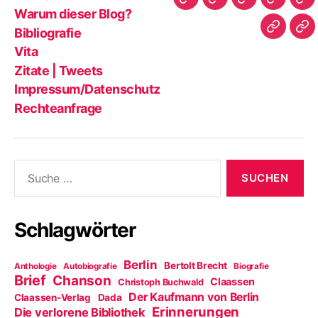
Startseite
Warum
Bibliografie
Vita
Zit
Warum dieser Blog?
dieser
|
Bibliografie
Impres
Re
Blog?
Tw
Vita
Zitate | Tweets
Impressum/Datenschutz
Rechteanfrage
Suche
nach:
Schlagwörter
Berlin
Bertolt Brecht
Anthologie
Autobiografie
Biografie
Brief
Chanson
Claassen
Christoph Buchwald
Der Kaufmann von Berlin
Claassen-Verlag
Dada
Erinnerungen
Die verlorene Bibliothek