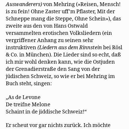
Aus
wa
n
de
r
ers
)
von Mehring (»Reisen, Mensch!
is zu fein! Ohne Zaster uff’m Pflaster, Mit der
Schneppe mang die Steppe, Ohne Schein»), das
zweite aus den von Hans Ostwald
versammelten erotischen Volksliedern (ein
vergriffener Anhang zu seinen sehr
instruktiven
(
Li
ede
rn
aus de
m Rinnstein
bei Rösl
& Co. in München). Die Lieder sind so echt, daß
ich mir wohl denken kann, wie die Ostjuden
der Grenadierstraße den Sang von der
jüdischen Schweiz, so wie er bei Mehring im
Buch steht, singen:
„As de Levone
De treifne Melone
Schaint in de jiddische Schweiz!“
Er scheut vor gar nichts zurück. Ich möchte