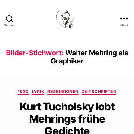
Suchen
Menü
Walter
Mehring
Bilder-Stichwort:
Walter Mehring als
Graphiker
Kategorien
1920
LYRIK
REZENSIONEN
ZEITSCHRIFTEN
Kurt Tucholsky lobt
Mehrings frühe
Gedichte