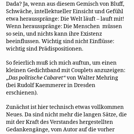
Dada? Ja, wenn aus diesem Gemisch von Bluff,
Schwäche, intellektueller Einsicht und Gefühl
etwa herausspränge: Die Welt läuft – lauft mit!
Wenn herausspränge: Die Menschen müssen
so sein, und nichts kann ihre Existenz
beeinflussen. Wichtig sind nicht Einflüsse:
wichtig sind Prädispositionen.
So feierlich muß ich mich auftun, um einen
kleinen Gedichtband mit Couplets anzuzeigen:
„
D
as
politi
sc
he C
a
b
a
ret“
von Walter Mehring
(bei Rudolf Kaemmerer in Dresden
erschienen).
Zunächst ist hier technisch etwas vollkommen
Neues. Da sind nicht mehr die langen Sätze, die
mit der Kraft des Verstandes hergestellten
Gedankengänge, vom Autor auf die vorher