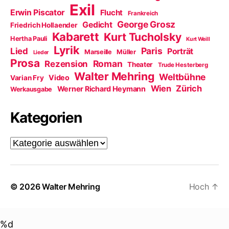
Exil
Erwin Piscator
Flucht
Frankreich
George Grosz
Gedicht
Friedrich Hollaender
Kabarett
Kurt Tucholsky
Hertha Pauli
Kurt Weill
Lyrik
Paris
Lied
Porträt
Marseille
Müller
Lieder
Prosa
Roman
Rezension
Theater
Trude Hesterberg
Walter Mehring
Weltbühne
Video
Varian Fry
Wien
Zürich
Werner Richard Heymann
Werkausgabe
Kategorien
Kategorien
© 2026
Walter Mehring
Hoch
↑
%d