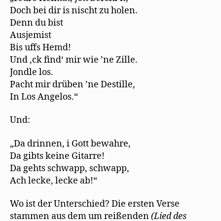
Doch bei dir is nischt zu holen.
Denn du bist
Ausjemist
Bis uffs Hemd!
Und ‚ck find‘ mir wie ’ne Zille.
Jondle los.
Pacht mir drüben ’ne Destille,
In Los Angelos.“
Und:
„Da drinnen, i Gott bewahre,
Da gibts keine Gitarre!
Da gehts schwapp, schwapp,
Ach lecke, lecke ab!“
Wo ist der Unterschied? Die ersten Verse
stammen aus dem um reißenden
(
Li
ed d
e
s