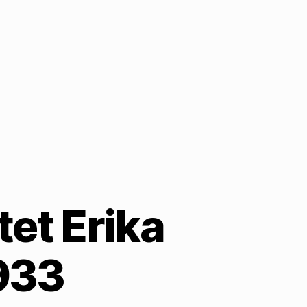
et Erika
933