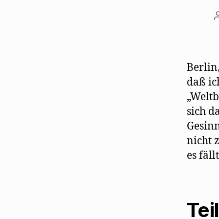
ö
f
f
n
e
t
)
Berlin
daß ic
„Weltb
sich d
Gesinn
nicht
es fäll
Tei