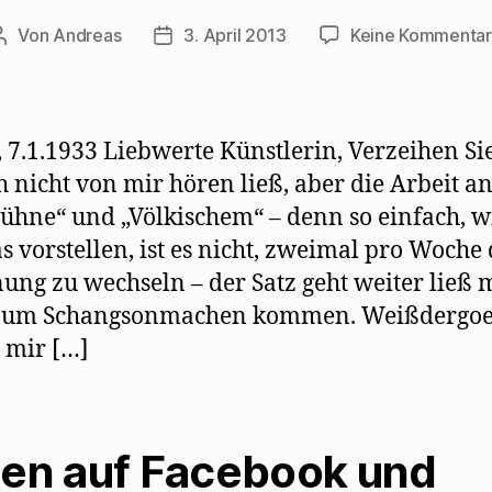
)
g
W
e
i
ö
r
Von
Andreas
3. April 2013
Keine Kommenta
Beitragsautor
Beitragsdatum
f
d
f
i
n
n
e
n
t
e
)
u
e
m
, 7.1.1933 Liebwerte Künstlerin, Verzeihen Sie
F
e
h nicht von mir hören ließ, aber die Arbeit a
n
s
ühne“ und „Völkischem“ – denn so einfach, wi
t
e
r
as vorstellen, ist es nicht, zweimal pro Woche 
g
e
ung zu wechseln – der Satz geht weiter ließ 
ö
f
 zum Schangsonmachen kommen. Weißdergoe
f
n
t mir […]
e
t
)
len auf Facebook und