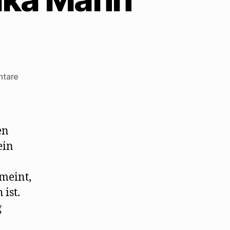
zu
ntare
Walter
Mehring
stellt
Erika
en
Mann
ein
eine
Rechnung
emeint,
 ist.
g