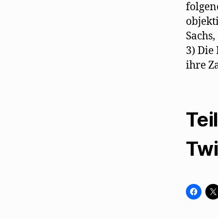
folgen
objekt
Sachs,
3) Die
ihre Za
Tei
Twi
K
l
i
c
k