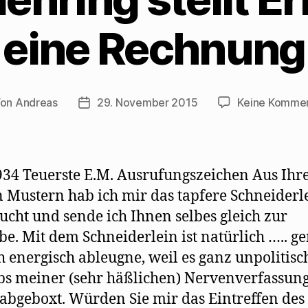
r
e
z
g
g
m
u
e
e
F
s
ö
eine Rechnung
ö
e
e
f
f
n
n
f
f
s
d
n
n
t
e
e
e
e
n
t
t
r
(
)
)
g
W
e
i
ö
r
Von
Andreas
29. November 2015
Keine Komme
tragsautor
Beitragsdatum
f
d
f
i
n
n
e
n
t
e
)
u
e
m
934 Teuerste E.M. Ausrufungszeichen Aus Ihr
F
e
 Mustern hab ich mir das tapfere Schneiderl
n
s
ucht und sende ich Ihnen selbes gleich zur
t
e
r
e. Mit dem Schneiderlein ist natürlich ….. g
g
e
h energisch ableugne, weil es ganz unpolitisch
ö
f
bs meiner (sehr häßlichen) Nervenverfassun
f
n
 abgeboxt. Würden Sie mir das Eintreffen des
e
t