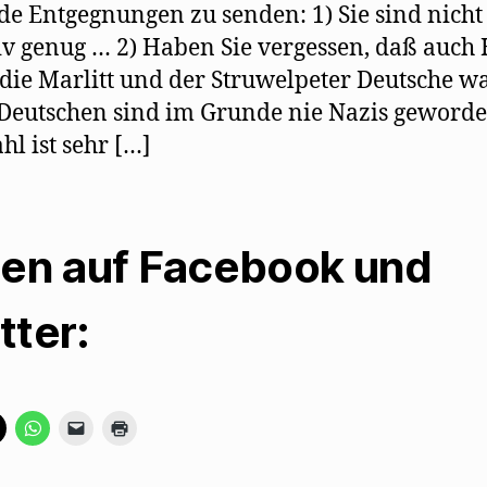
de Entgegnungen zu senden: 1) Sie sind nicht
iv genug … 2) Haben Sie vergessen, daß auch
 die Marlitt und der Struwelpeter Deutsche w
 Deutschen sind im Grunde nie Nazis geworde
hl ist sehr […]
len auf Facebook und
tter:
K
K
K
K
l
l
l
l
i
i
i
i
c
c
c
c
k
k
k
k