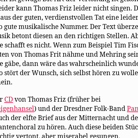
eider kann Thomas Friz leider nicht singen. 
aus der guten, verdienstvollen Tat eine leider
o gute musikalische Nummer. Der Text überze
sik betont diesen an den richtigen Stellen. A
 schafft es nicht. Wenn zum Beispiel Tim Fis
ten von Thomas Frit nähme und Mehring sei
 gäbe, dann wäre das wahrscheinlich wunde
o stört der Wunsch, sich selbst hören zu wolle
ein.
er
CD
von Thomas Friz (früher bei
eigenhansel
) und der Dresdner Folk-Band
Pan
uch der elfte Brief aus der Mitternacht und d
ntenchoral zu hören. Auch diese beiden Stü
ichtig vertont, aber miserabel gesungen.