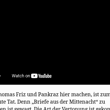
ö
f
f
n
e
t
)
omas Friz und Pankraz hier machen, ist zu
ute Tat. Denn „Briefe aus der Mittenacht“ zu
en ist gewagt. Die Art der Vertonung ist gekon