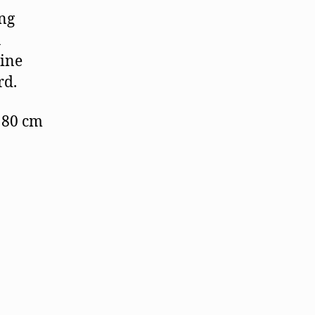
ng
u
eine
rd.
l 80 cm