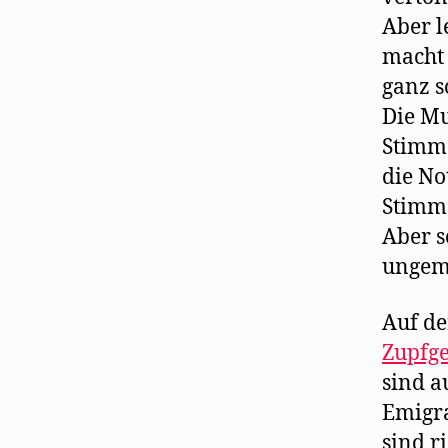
Aber l
macht 
ganz s
Die Mu
Stimme
die No
Stimme
Aber s
ungem
Auf d
Zupfg
sind a
Emigra
sind r