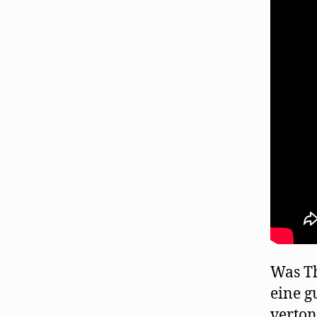
Was Th
eine g
verton