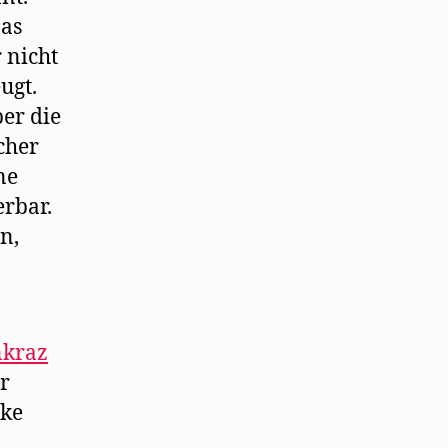
Das
 nicht
ugt.
ber die
cher
ne
rbar.
n,
kraz
er
cke