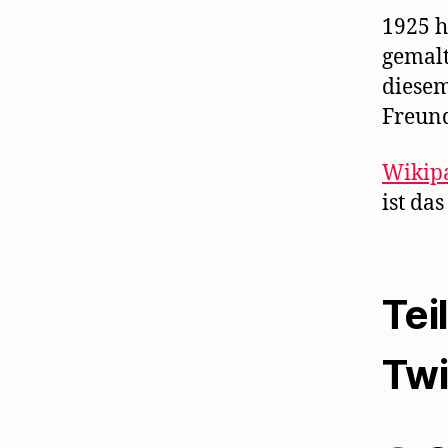
1925 h
gemalt
diesem
Freund
Wikipa
ist da
Tei
Twi