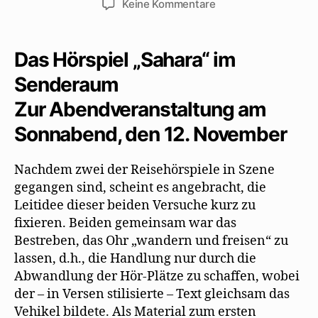
zu
Keine Kommentare
Impressionen
von
den
Das Hörspiel „Sahara“ im
Proben
Senderaum
zu
„Sahara“
Zur Abendveranstaltung am
Sonnabend, den 12. November
Nachdem zwei der Reisehörspiele in Szene
gegangen sind, scheint es angebracht, die
Leitidee dieser beiden Versuche kurz zu
fixieren. Beiden gemeinsam war das
Bestreben, das Ohr „wandern und freisen“ zu
lassen, d.h., die Handlung nur durch die
Abwandlung der Hör-Plätze zu schaffen, wobei
der – in Versen stilisierte – Text gleichsam das
Vehikel bildete. Als Material zum ersten