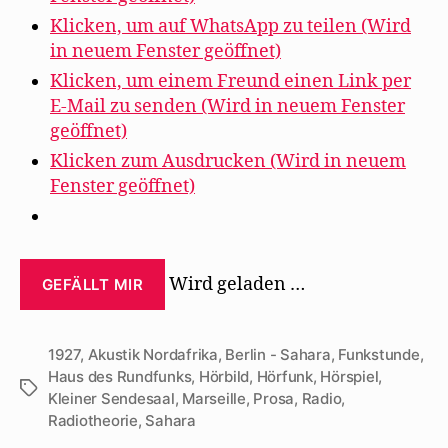
Klicken, um auf WhatsApp zu teilen (Wird
in neuem Fenster geöffnet)
Klicken, um einem Freund einen Link per
E-Mail zu senden (Wird in neuem Fenster
geöffnet)
Klicken zum Ausdrucken (Wird in neuem
Fenster geöffnet)
Wird geladen …
GEFÄLLT MIR
1927
,
Akustik Nordafrika
,
Berlin - Sahara
,
Funkstunde
,
Haus des Rundfunks
,
Hörbild
,
Hörfunk
,
Hörspiel
,
Schlagwörter
Kleiner Sendesaal
,
Marseille
,
Prosa
,
Radio
,
Radiotheorie
,
Sahara