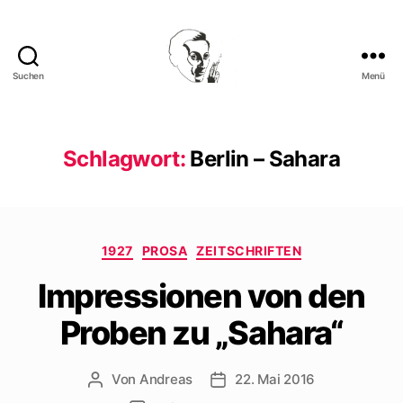
Suchen
Menü
Walter
Mehring
Schlagwort:
Berlin – Sahara
Kategorien
1927
PROSA
ZEITSCHRIFTEN
Impressionen von den
Proben zu „Sahara“
Von
Andreas
22. Mai 2016
Beitragsautor
Beitragsdatum