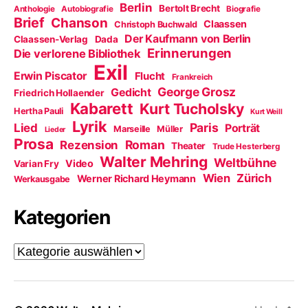
Berlin
Bertolt Brecht
Anthologie
Autobiografie
Biografie
Brief
Chanson
Claassen
Christoph Buchwald
Der Kaufmann von Berlin
Claassen-Verlag
Dada
Erinnerungen
Die verlorene Bibliothek
Exil
Erwin Piscator
Flucht
Frankreich
George Grosz
Gedicht
Friedrich Hollaender
Kabarett
Kurt Tucholsky
Hertha Pauli
Kurt Weill
Lyrik
Paris
Lied
Porträt
Marseille
Müller
Lieder
Prosa
Roman
Rezension
Theater
Trude Hesterberg
Walter Mehring
Weltbühne
Video
Varian Fry
Wien
Zürich
Werner Richard Heymann
Werkausgabe
Kategorien
Kategorien