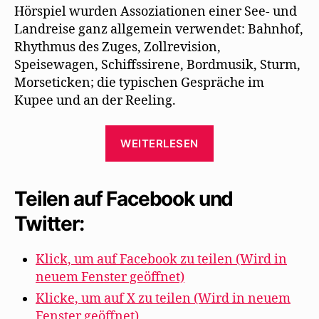
Hörspiel wurden Assoziationen einer See- und
Landreise ganz allgemein verwendet: Bahnhof,
Rhythmus des Zuges, Zollrevision,
Speisewagen, Schiffssirene, Bordmusik, Sturm,
Morseticken; die typischen Gespräche im
Kupee und an der Reeling.
„Impressionen
WEITERLESEN
von
den
Proben
Teilen auf Facebook und
zu
Twitter:
„Sahara““
Klick, um auf Facebook zu teilen (Wird in
neuem Fenster geöffnet)
Klicke, um auf X zu teilen (Wird in neuem
Fenster geöffnet)