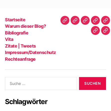
Startseite
Startseite
Warum
Bibliografie
Vita
Zit
Warum dieser Blog?
dieser
|
Bibliografie
Impres
Re
Blog?
Tw
Vita
Zitate | Tweets
Impressum/Datenschutz
Rechteanfrage
Suche
nach:
Schlagwörter