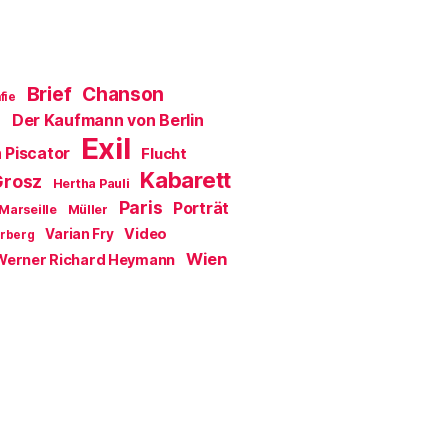
Brief
Chanson
fie
Der Kaufmann von Berlin
a
Exil
 Piscator
Flucht
Kabarett
Grosz
Hertha Pauli
Paris
Porträt
Marseille
Müller
Video
Varian Fry
erberg
Wien
Werner Richard Heymann