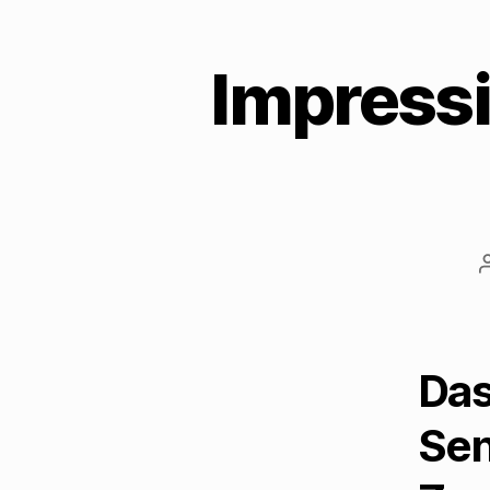
Impress
Das
Se