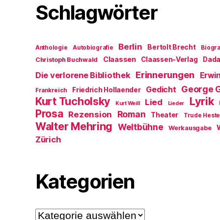
Schlagwörter
Berlin
Bertolt Brecht
Anthologie
Autobiografie
Biogra
Claassen
Claassen-Verlag
Dad
Christoph Buchwald
Erinnerungen
Die verlorene Bibliothek
Erwin
George 
Gedicht
Friedrich Hollaender
Frankreich
Kurt Tucholsky
Lyrik
Lied
Kurt Weill
Lieder
Prosa
Roman
Rezension
Theater
Trude Hest
Walter Mehring
Weltbühne
Werkausgabe
Zürich
Kategorien
Kategorien