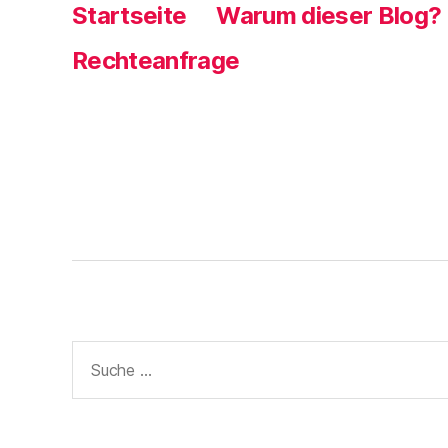
s
Startseite
Warum dieser Blog?
t
e
r
g
Rechteanfrage
e
ö
f
f
n
e
t
)
Suche
nach: