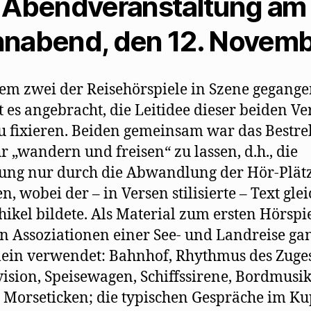
 Abendveranstaltung am
nabend, den 12. Novem
m zwei der Reisehörspiele in Szene gegange
t es angebracht, die Leitidee dieser beiden V
u fixieren. Beiden gemeinsam war das Bestre
r „wandern und freisen“ zu lassen, d.h., die
ng nur durch die Abwandlung der Hör-Plät
en, wobei der – in Versen stilisierte – Text gl
hikel bildete. Als Material zum ersten Hörspi
 Assoziationen einer See- und Landreise ga
ein verwendet: Bahnhof, Rhythmus des Zuges
vision, Speisewagen, Schiffssirene, Bordmusik
 Morseticken; die typischen Gespräche im K