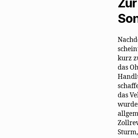
Zur
Son
Nachde
schein
kurz z
das Oh
Handlu
schaff
das Ve
wurden
allgem
Zollre
Sturm,