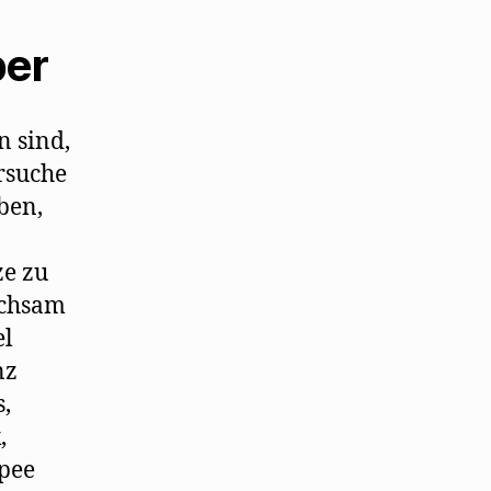
ber
n sind,
ersuche
ben,
ze zu
eichsam
el
nz
,
,
upee