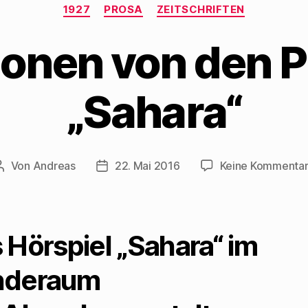
Kategorien
1927
PROSA
ZEITSCHRIFTEN
ionen von den P
„Sahara“
Von
Andreas
22. Mai 2016
Keine Kommenta
Beitragsautor
Beitragsdatum
 Hörspiel „Sahara“ im
nderaum