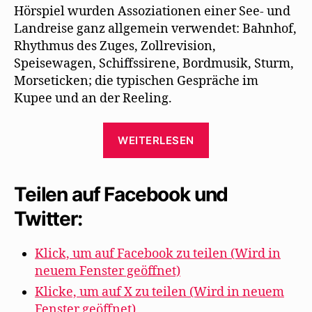
Hörspiel wurden Assoziationen einer See- und
Landreise ganz allgemein verwendet: Bahnhof,
Rhythmus des Zuges, Zollrevision,
Speisewagen, Schiffssirene, Bordmusik, Sturm,
Morseticken; die typischen Gespräche im
Kupee und an der Reeling.
„Impressionen
WEITERLESEN
von
den
Proben
Teilen auf Facebook und
zu
Twitter:
„Sahara““
Klick, um auf Facebook zu teilen (Wird in
neuem Fenster geöffnet)
Klicke, um auf X zu teilen (Wird in neuem
Fenster geöffnet)