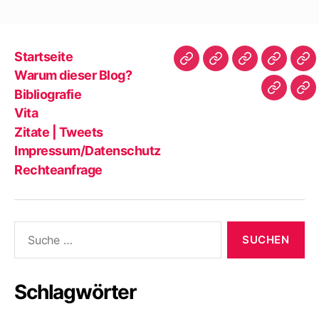
Startseite
Startseite
Warum
Bibliografie
Vita
Zit
Warum dieser Blog?
dieser
|
Bibliografie
Impres
Re
Blog?
Tw
Vita
Zitate | Tweets
Impressum/Datenschutz
Rechteanfrage
Suche
nach:
Schlagwörter