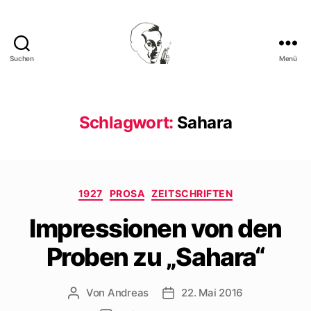
Suchen
Menü
Walter
Mehring
Schlagwort:
Sahara
Kategorien
1927
PROSA
ZEITSCHRIFTEN
Impressionen von den
Proben zu „Sahara“
Von
Andreas
22. Mai 2016
Beitragsautor
Beitragsdatum