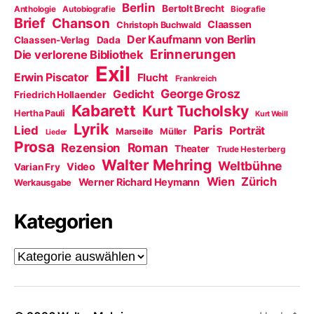
Berlin
Bertolt Brecht
Anthologie
Autobiografie
Biografie
Brief
Chanson
Claassen
Christoph Buchwald
Der Kaufmann von Berlin
Claassen-Verlag
Dada
Erinnerungen
Die verlorene Bibliothek
Exil
Erwin Piscator
Flucht
Frankreich
George Grosz
Gedicht
Friedrich Hollaender
Kabarett
Kurt Tucholsky
Hertha Pauli
Kurt Weill
Lyrik
Paris
Lied
Porträt
Marseille
Müller
Lieder
Prosa
Roman
Rezension
Theater
Trude Hesterberg
Walter Mehring
Weltbühne
Video
Varian Fry
Wien
Zürich
Werner Richard Heymann
Werkausgabe
Kategorien
Kategorien