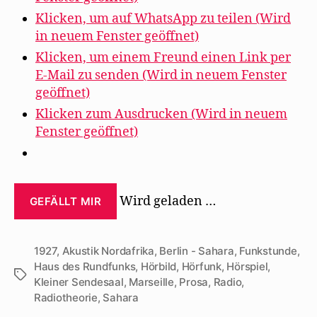
Klicken, um auf WhatsApp zu teilen (Wird
in neuem Fenster geöffnet)
Klicken, um einem Freund einen Link per
E-Mail zu senden (Wird in neuem Fenster
geöffnet)
Klicken zum Ausdrucken (Wird in neuem
Fenster geöffnet)
Wird geladen …
GEFÄLLT MIR
1927
,
Akustik Nordafrika
,
Berlin - Sahara
,
Funkstunde
,
Haus des Rundfunks
,
Hörbild
,
Hörfunk
,
Hörspiel
,
Schlagwörter
Kleiner Sendesaal
,
Marseille
,
Prosa
,
Radio
,
Radiotheorie
,
Sahara