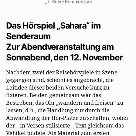
zu
Keine Kommentare
Impressionen
von
den
Das Hörspiel „Sahara“ im
Proben
Senderaum
zu
„Sahara“
Zur Abendveranstaltung am
Sonnabend, den 12. November
Nachdem zwei der Reisehörspiele in Szene
gegangen sind, scheint es angebracht, die
Leitidee dieser beiden Versuche kurz zu
fixieren. Beiden gemeinsam war das
Bestreben, das Ohr „wandern und freisen“ zu
lassen, d.h., die Handlung nur durch die
Abwandlung der Hör-Plätze zu schaffen, wobei
der – in Versen stilisierte – Text gleichsam das
Vehikel bildete. Als Material zum ersten