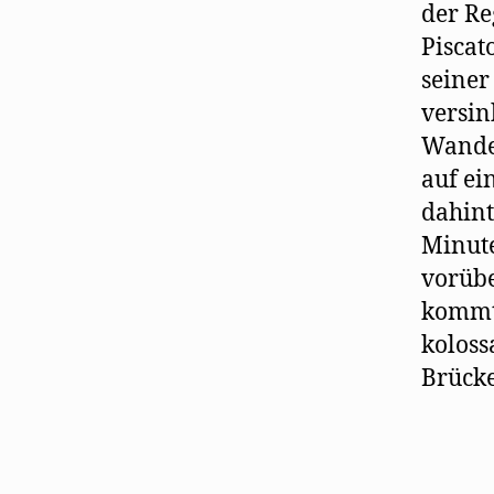
der Re
Piscat
seiner
versin
Wander
auf e
dahint
Minute
vorübe
kommt 
koloss
Brücke