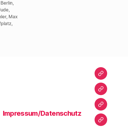
Berlin
,
Jude
,
ler
,
Max
fplatz
,
Startseite
Warum
dieser
Blog?
Bibliografie
Impressum/Datenschutz
Vita