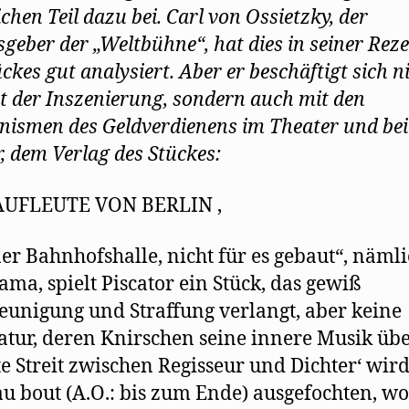
chen Teil dazu bei. Carl von Ossietzky, der
geber der „Weltbühne“, hat dies in seiner Rez
ckes gut analysiert. Aber er beschäftigt sich n
t der Inszenierung, sondern auch mit den
ismen des Geldverdienens im Theater und bei 
r, dem Verlag des Stückes:
AUFLEUTE VON BERLIN ,
ner Bahnhofshalle, nicht für es gebaut“, nämli
ama, spielt Piscator ein Stück, das gewiß
eunigung und Straffung verlangt, aber keine
tur, deren Knirschen seine innere Musik übe
te Streit zwischen Regisseur und Dichter‘ wird
au bout (A.O.: bis zum Ende) ausgefochten, w