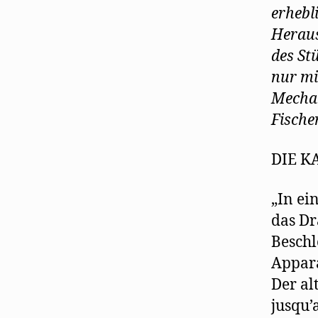
erhebli
Heraus
des Stü
nur mi
Mechan
Fische
DIE K
„In ei
das Dr
Beschl
Appara
Der al
jusqu’