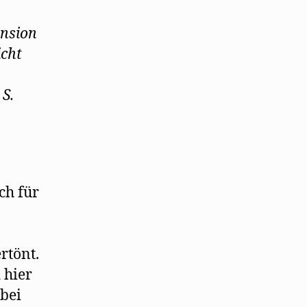
ension
icht
S.
ch für
rtönt.
 hier
obei