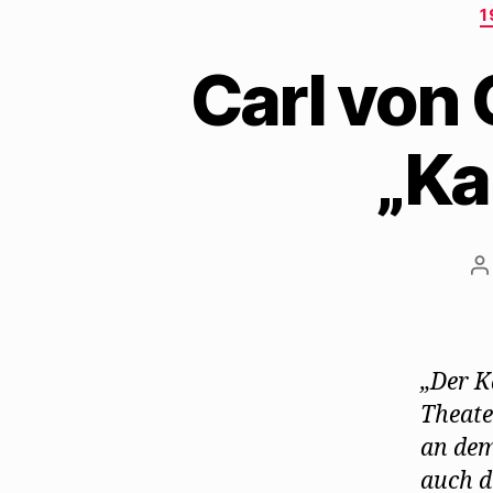
1
Carl von
„Ka
B
„Der K
Theate
an dem
auch d