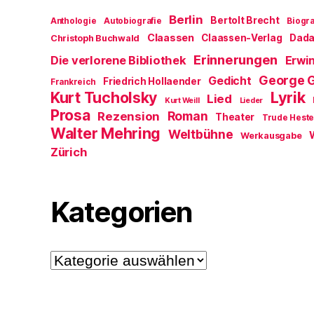
Berlin
Bertolt Brecht
Anthologie
Autobiografie
Biogra
Claassen
Claassen-Verlag
Dad
Christoph Buchwald
Erinnerungen
Die verlorene Bibliothek
Erwin
George 
Gedicht
Friedrich Hollaender
Frankreich
Kurt Tucholsky
Lyrik
Lied
Kurt Weill
Lieder
Prosa
Roman
Rezension
Theater
Trude Hest
Walter Mehring
Weltbühne
Werkausgabe
Zürich
Kategorien
Kategorien