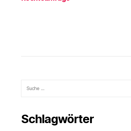
n
e
t
)
Suche
nach:
Schlagwörter