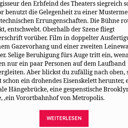
gisseur den Erbfeind des Theaters siegreich sc
or benutzt die Gelegenheit zu einer Musterme
 technischen Errungenschaften. Die Bühne rot
kt, entschwebt. Oberhalb der Szene fliegt
schrift vorüber. Film in doppelter Ausfertig
inem Gazevorhang und einer zweiten Leinew
er. Selige Beruhigung fürs Auge tritt ein, wen
n nur ein paar Personen auf dem Laufband
rgleiten. Aber blickst du zufällig nach oben, 
schon ein drohendes Eisenskelett herunter, 
ale Hängebrücke, eine gespenstische Brookly
, ‚ein Vorortbahnhof von Metropolis.
„Carl
WEITERLESEN
von