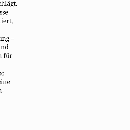
hlägt.
sse
iert,
ung –
and
n für
so
eine
n-