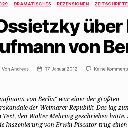
Kategorien
929
DRAMATISCHES
REZENSIONEN
ZEITSCHRIFT
 Ossietzky über
ufmann von Ber
Von
Andreas
17. Januar 2012
Keine Komment
eitragsautor
Beitragsdatum
aufmann von Berlin“ war einer der größten
rskandale der Weimarer Republik. Das lag zu
 Text, den Walter Mehring geschrieben hatte.
ie Inszenierung von Erwin Piscator trug einen