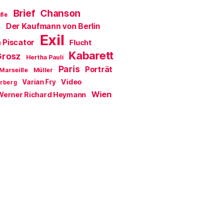
Brief
Chanson
fie
Der Kaufmann von Berlin
a
Exil
 Piscator
Flucht
Kabarett
Grosz
Hertha Pauli
Paris
Porträt
Marseille
Müller
Video
Varian Fry
erberg
Wien
Werner Richard Heymann