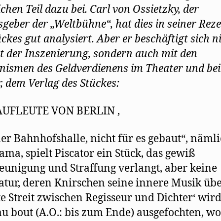
chen Teil dazu bei. Carl von Ossietzky, der
geber der „Weltbühne“, hat dies in seiner Rez
ckes gut analysiert. Aber er beschäftigt sich n
t der Inszenierung, sondern auch mit den
ismen des Geldverdienens im Theater und bei 
r, dem Verlag des Stückes:
AUFLEUTE VON BERLIN ,
ner Bahnhofshalle, nicht für es gebaut“, nämli
ama, spielt Piscator ein Stück, das gewiß
eunigung und Straffung verlangt, aber keine
tur, deren Knirschen seine innere Musik übe
te Streit zwischen Regisseur und Dichter‘ wird
au bout (A.O.: bis zum Ende) ausgefochten, w