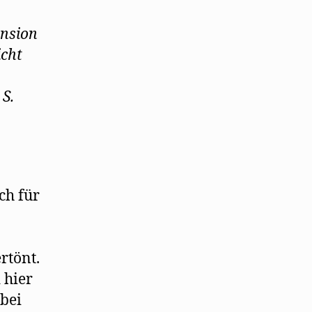
ension
icht
S.
ch für
rtönt.
 hier
obei