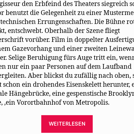
gisseur den Erbfeind des Theaters siegreich sc
or benutzt die Gelegenheit zu einer Musterme
 technischen Errungenschaften. Die Bühne rot
kt, entschwebt. Oberhalb der Szene fliegt
schrift vorüber. Film in doppelter Ausfertig
inem Gazevorhang und einer zweiten Leinew
er. Selige Beruhigung fürs Auge tritt ein, wen
n nur ein paar Personen auf dem Laufband
rgleiten. Aber blickst du zufällig nach oben, 
schon ein drohendes Eisenskelett herunter, 
ale Hängebrücke, eine gespenstische Brookly
, ‚ein Vorortbahnhof von Metropolis.
„Carl
WEITERLESEN
von