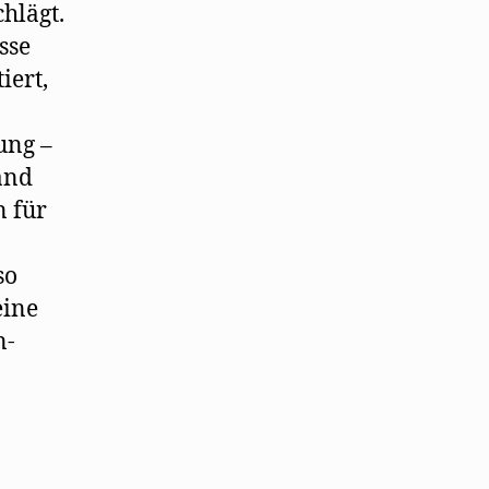
hlägt.
sse
iert,
ung –
and
n für
so
eine
n-