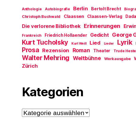
Berlin
Bertolt Brecht
Anthologie
Autobiografie
Biogra
Claassen
Claassen-Verlag
Dad
Christoph Buchwald
Erinnerungen
Die verlorene Bibliothek
Erwin
George 
Gedicht
Friedrich Hollaender
Frankreich
Kurt Tucholsky
Lyrik
Lied
Kurt Weill
Lieder
Prosa
Roman
Rezension
Theater
Trude Hest
Walter Mehring
Weltbühne
Werkausgabe
Zürich
Kategorien
Kategorien