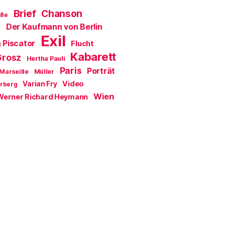
Brief
Chanson
fie
Der Kaufmann von Berlin
a
Exil
 Piscator
Flucht
Kabarett
Grosz
Hertha Pauli
Paris
Porträt
Marseille
Müller
Video
Varian Fry
erberg
Wien
Werner Richard Heymann