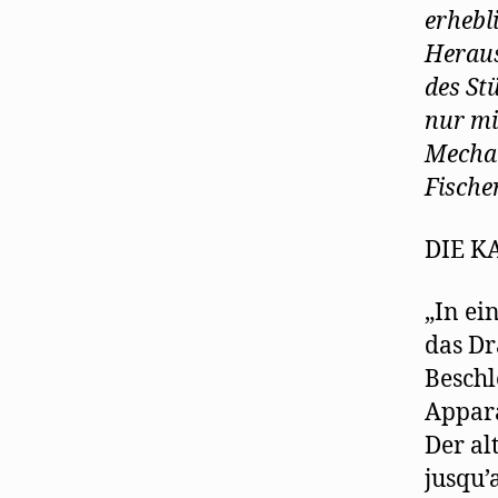
erhebli
Heraus
des Stü
nur mi
Mechan
Fische
DIE K
„In ei
das Dr
Beschl
Appara
Der al
jusqu’