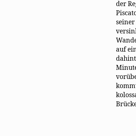
der Re
Piscat
seiner
versin
Wander
auf e
dahint
Minute
vorübe
kommt 
koloss
Brücke