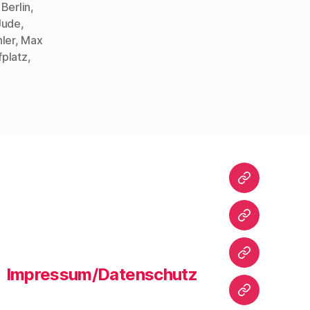
Berlin
,
Jude
,
ler
,
Max
fplatz
,
Startseite
Warum
dieser
Blog?
Bibliografie
Impressum/Datenschutz
Vita