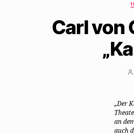
1
Carl von
„Ka
B
„Der K
Theate
an dem
auch d