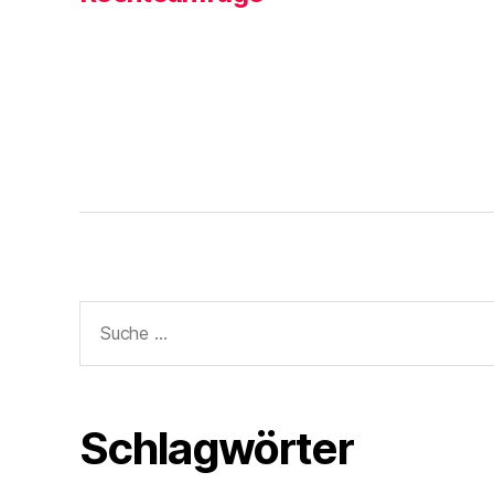
n
e
t
)
Suche
nach:
Schlagwörter