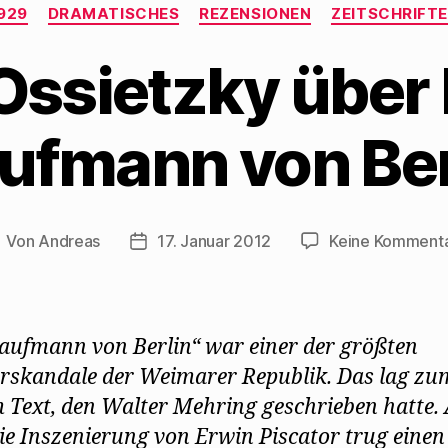
Kategorien
929
DRAMATISCHES
REZENSIONEN
ZEITSCHRIFT
 Ossietzky über
ufmann von Ber
Von
Andreas
17. Januar 2012
Keine Komment
eitragsautor
Beitragsdatum
aufmann von Berlin“ war einer der größten
rskandale der Weimarer Republik. Das lag zu
 Text, den Walter Mehring geschrieben hatte.
ie Inszenierung von Erwin Piscator trug einen