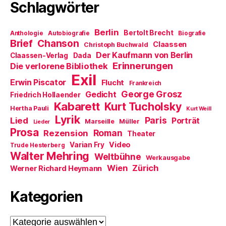
e
f
i
Schlagwörter
t
n
n
)
e
n
t
e
)
u
Berlin
Bertolt Brecht
Anthologie
Autobiografie
Biografie
e
m
Brief
Chanson
Claassen
Christoph Buchwald
F
e
Der Kaufmann von Berlin
Claassen-Verlag
Dada
n
Erinnerungen
Die verlorene Bibliothek
s
t
Exil
e
Erwin Piscator
Flucht
Frankreich
r
George Grosz
g
Gedicht
Friedrich Hollaender
e
Kabarett
Kurt Tucholsky
ö
Hertha Pauli
Kurt Weill
f
Lyrik
Paris
Lied
f
Porträt
Marseille
Müller
Lieder
n
Prosa
Roman
Rezension
e
Theater
t
Video
Varian Fry
Trude Hesterberg
)
Walter Mehring
Weltbühne
Werkausgabe
Wien
Zürich
Werner Richard Heymann
Kategorien
Kategorien