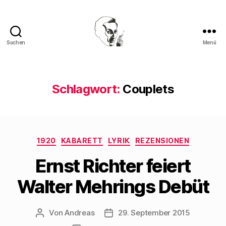
Suchen
Menü
Walter
Mehring
Schlagwort:
Couplets
Kategorien
1920
KABARETT
LYRIK
REZENSIONEN
Ernst Richter feiert
Walter Mehrings Debüt
Von
Andreas
29. September 2015
Beitragsautor
Beitragsdatum