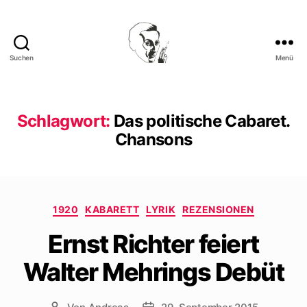
Suchen
Menü
Walter
Mehring
Schlagwort:
Das politische Cabaret.
Chansons
Kategorien
1920
KABARETT
LYRIK
REZENSIONEN
Ernst Richter feiert
Walter Mehrings Debüt