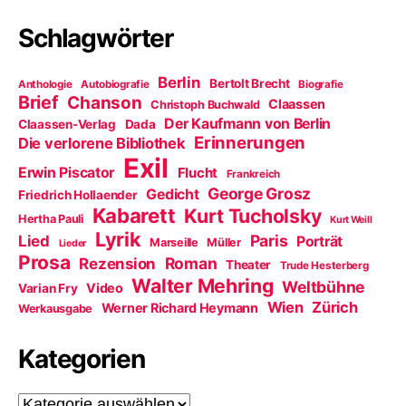
f
ö
r
n
f
d
e
f
i
Schlagwörter
t
n
n
)
e
n
t
e
)
u
Berlin
Bertolt Brecht
Anthologie
Autobiografie
Biografie
e
m
Brief
Chanson
Claassen
Christoph Buchwald
F
e
Der Kaufmann von Berlin
Claassen-Verlag
Dada
n
Erinnerungen
Die verlorene Bibliothek
s
t
Exil
e
Erwin Piscator
Flucht
Frankreich
r
George Grosz
g
Gedicht
Friedrich Hollaender
e
Kabarett
Kurt Tucholsky
ö
Hertha Pauli
Kurt Weill
f
Lyrik
Paris
Lied
f
Porträt
Marseille
Müller
Lieder
n
Prosa
Roman
Rezension
e
Theater
Trude Hesterberg
t
Walter Mehring
Weltbühne
)
Video
Varian Fry
Wien
Zürich
Werner Richard Heymann
Werkausgabe
Kategorien
Kategorien