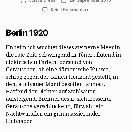
Von
Andreas
29. September 2015
Beitragsautor
Beitragsdatum
zu
Keine Kommentare
Ernst
Richter
feiert
Berlin 1920
Walter
Mehrings
Unheimlich wuchtet dieses steinerne Meer in
Debüt
die rote Zeit. Schwingend in Tönen, ﬂutend in
elektrischen Farben, berstend von
Geräuschen, ah eine dämonische Kulisse,
schräg gegen den fahlen Horizont gestellt, in
dem ein blauer Mond besoffen taumelt.
Harfend der Dichter, auf Stahlsaiten,
aufsteigend, Brennendes in sich fressend,
Geräusche verschluckend, fürwahr ein
Nachtwandler, ein grimmassierender
Liebhaber.