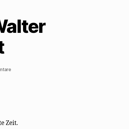
Walter
t
zu
ntare
Ernst
Richter
feiert
Walter
Mehrings
Debüt
e Zeit.