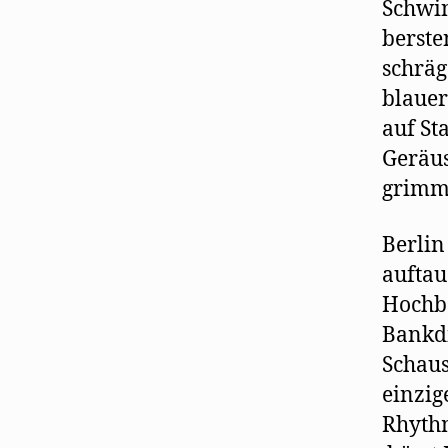
Schwin
berste
schräg
blauer
auf St
Geräus
grimma
Berlin
auftau
Hochba
Bankdi
Schaus
einzig
Rhythm