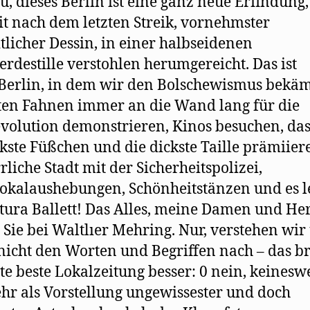
u, dieses Berlin ist eine ganz neue Erfindung, 
t nach dem letzten Streik, vornehmster
tlicher Dessin, in einer halbseidenen
erdestille verstohlen herumgereicht. Das ist
Berlin, in dem wir den Bolschewismus bekä
ten Fahnen immer an die Wand lang für die
volution demonstrieren, Kinos besuchen, da
kste Füßchen und die dickste Taille prämiier
rliche Stadt mit der Sicherheitspolizei,
okalaushebungen, Schönheitstänzen und es l
tura Ballett! Das Alles, meine Damen und He
 Sie bei Waltlıer Mehring. Nur, verstehen wir
 nicht den Worten und Begriffen nach – das br
ste beste Lokalzeitung besser: 0 nein, keinesw
hr als Vorstellung ungewissester und doch