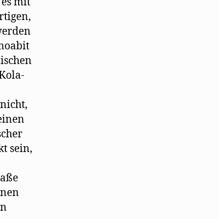
 es mit
rtigen,
werden
moabit
lischen
 Kola-
nicht,
einen
scher
t sein,
raße
inen
en