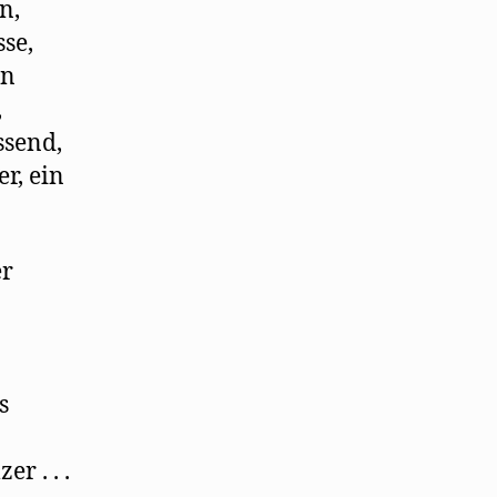
n,
se,
in
,
ssend,
r, ein
er
s
r . . .