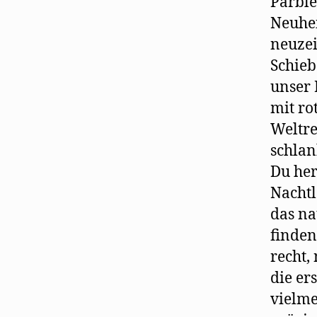
Parble
Neuhei
neuzei
Schieb
unser 
mit ro
Weltre
schlan
Du her
Nachtl
das na
finden
recht,
die er
vielme