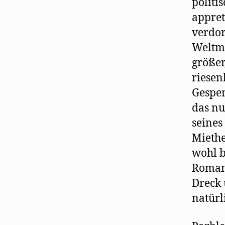
politi
appret
verdo
Weltme
größer
riesen
Gespen
das nu
seines
Miethe
wohl b
Romant
Dreck 
natürl