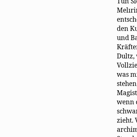
Tun Si
Melıri
entsch
den Ku
und Ba
Kräfte
Dultz,
Vollzi
was mi
stehen
Magist
wenn d
schwar
zieht.
archim