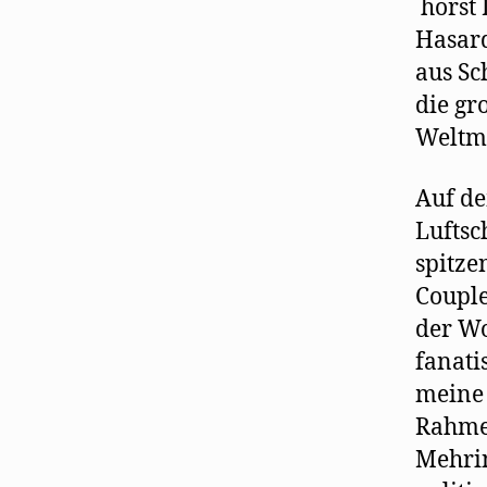
hörst 
Hasard
aus Sc
die gr
Weltme
Auf de
Luftsc
spitze
Couple
der Wo
fanati
meine 
Rahmen
Mehrin