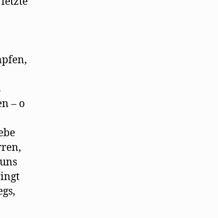
letzte
mpfen,
s
en – o
ebe
rren,
 uns
ingt
egs,