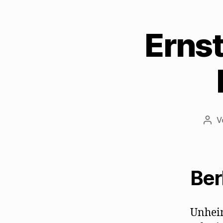
Ernst
V
Beit
Ber
Unheim