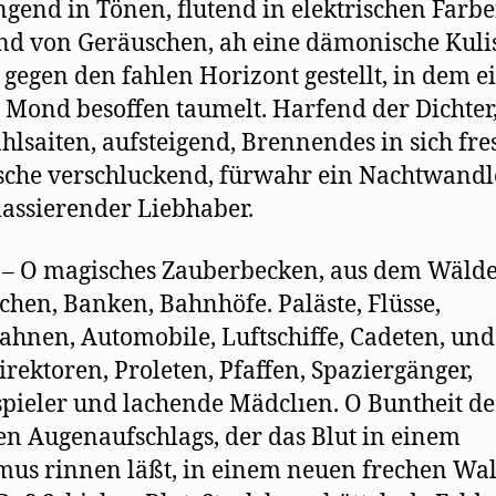
gend in Tönen, ﬂutend in elektrischen Farbe
nd von Geräuschen, ah eine dämonische Kulis
 gegen den fahlen Horizont gestellt, in dem e
 Mond besoffen taumelt. Harfend der Dichter
ahlsaiten, aufsteigend, Brennendes in sich fre
che verschluckend, fürwahr ein Nachtwandle
ssierender Liebhaber.
 – O magisches Zauberbecken, aus dem Wäld
chen, Banken, Bahnhöfe. Paläste, Flüsse,
hnen, Automobile, Luftschiffe, Cadeten, und
rektoren, Proleten, Pfaffen, Spaziergänger,
pieler und lachende Mädclıen. O Buntheit de
en Augenaufschlags, der das Blut in einem
us rinnen läßt, in einem neuen frechen Walze