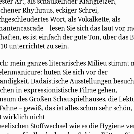
ester Art, als schaukelnder Klangfetzen,
chener Rhythmus, eckiger Schrei,
chgeschleudertes Wort, als Vokalkette, als
antencascade – lesen Sie sich das laut vor, m
haften, es ist einfach der gute Ton, über das 
10 unterrichtet zu sein.
clı: mein ganzes literarisches Milieu stimmt 
elenmanicure: hüten Sie sich vor der
ändigkeit. Dadaistische Ausstellungen besuch
schen in expressionistische Filme gehen,
nsum des Großen Schauspielhauses, die Lekt
Fahne – gewiß, das ist alles schon sehr schön,
t wirklich nicht
 seelischen Stoffwechsel wie es die Hygiene ve