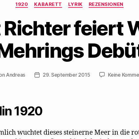
Kategorien
1920
KABARETT
LYRIK
REZENSIONEN
 Richter feiert 
Mehrings Debü
on
Andreas
29. September 2015
Keine Komme
ragsautor
Beitragsdatum
lin 1920
lich wuchtet dieses steinerne Meer in die rot