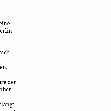
eine
Berlin
mich
en,
üre der
 aber
rlangt.