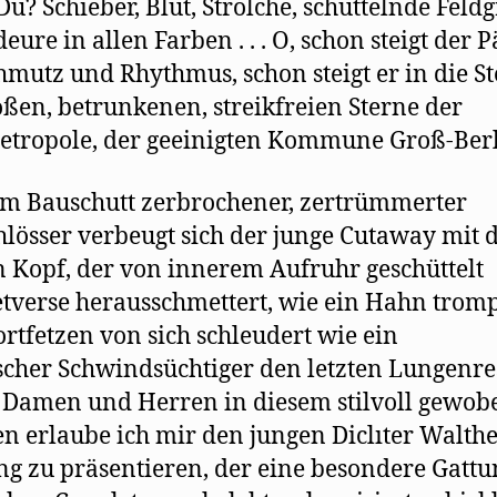
Du? Schieber, Blut, Strolche, schüttelnde Feld
eure in allen Farben . . . O, schon steigt der 
hmutz und Rhythmus, schon steigt er in die St
oßen, betrunkenen, streikfreien Sterne der
tropole, der geeinigten Kommune Groß-Berl
m Bauschutt zerbrochener, zertrümmerter
hlösser verbeugt sich der junge Cutaway mit
n Kopf, der von innerem Aufruhr geschüttelt
tverse herausschmettert, wie ein Hahn tromp
rtfetzen von sich schleudert wie ein
scher Schwindsüchtiger den letzten Lungenre
Damen und Herren in diesem stilvoll gewo
 erlaube ich mir den jungen Diclıter Walth
g zu präsentieren, der eine besondere Gattu