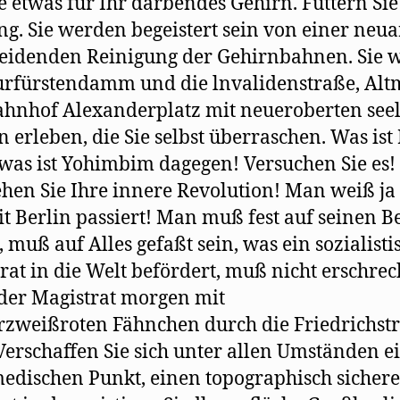
e etwas für Ihr darbendes Gehirn. Füttern Sie
ng. Sie werden begeistert sein von einer neua
eidenden Reinigung der Gehirnbahnen. Sie 
rfürstendamm und die lnvalidenstraße, Alt
hnhof Alexanderplatz mit neueroberten see
n erleben, die Sie selbst überraschen. Was ist
 was ist Yohimbim dagegen! Versuchen Sie es!
ehen Sie Ihre innere Revolution! Man weiß ja 
t Berlin passiert! Man muß fest auf seinen B
, muß auf Alles gefaßt sein, was ein sozialisti
rat in die Welt befördert, muß nicht erschreck
er Magistrat morgen mit
zweißroten Fähnchen durch die Friedrichst
 Verschaffen Sie sich unter allen Umständen e
edischen Punkt, einen topographisch sicher