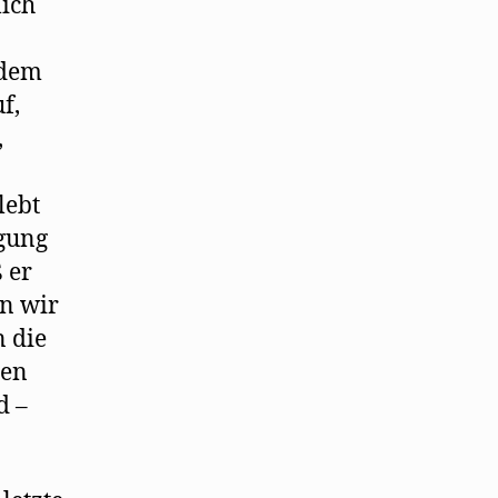
lich
 dem
f,
,
lebt
igung
 er
en wir
n die
den
d –