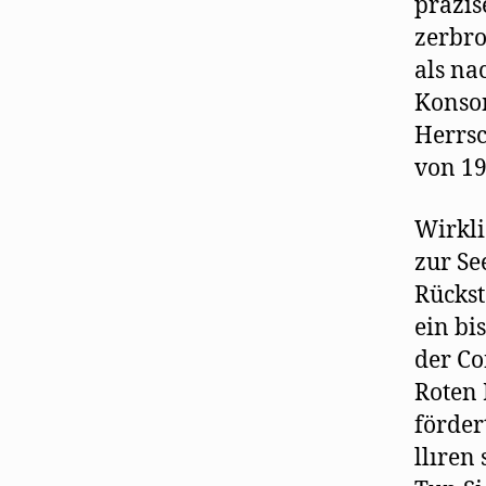
präzis
zerbro
als na
Konson
Herrsc
von 19
Wirkli
zur Se
Rückst
ein bi
der Co
Roten 
förder
llıren