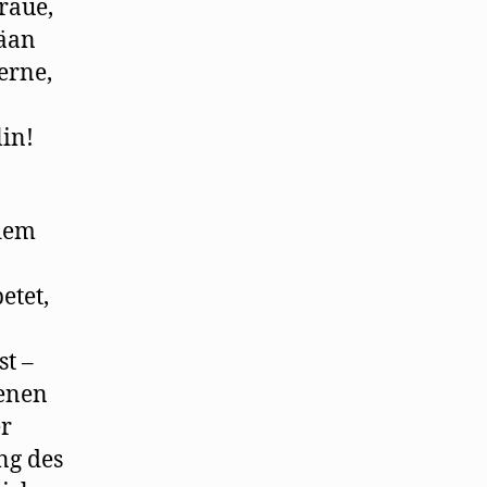
graue,
Päan
erne,
in!
 dem
etet,
st –
benen
er
ng des