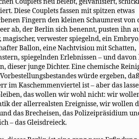
schen Couplets neu belebt, gelvanisiert, schick
iert. Diese Couplets fassen mit spitzen etwas
rbenen Fingern den kleinen Schaumrest von
er ab, der Berlin sich benennt, pusten ihn au
, magischer, verwester spiegelnd, ein Embryo
hafter Ballon, eine Nachtvisioıı mit Schatten,
stern, spiegelnden Erlebnissen – und davon 
n, dieser junge Dichter. Eine chemische Rein
 Vorbestellungsbestandes würde ergeben, daß
rr im Kaschemmenviertel ist – aber das lass
leiben, das wollen wir wohl nicht: wir wolle
ik der allerrealsten Ereignisse, wir wollen 
und das Brecheisen, das Polizeipräsidium un
ich – das Gleisdreieck.