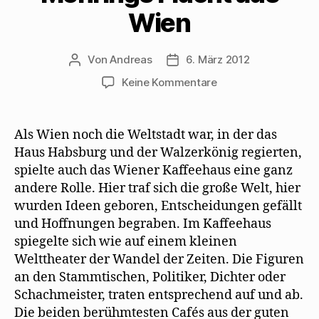
s
ö
e
e
f
Wien
t
f
n
n
f
e
f
s
d
n
r
n
t
e
e
g
e
e
n
t
e
t
r
(
)
Von
Andreas
6. März 2012
Beitragsautor
Beitragsdatum
ö
)
g
W
f
e
i
f
ö
r
zu
Keine Kommentare
n
f
d
Hertha
e
f
i
t
n
n
Pauli
)
e
n
t
e
beschreibt
Als Wien noch die Weltstadt war, in der das
)
u
e
Mehrings
Haus Habsburg und der Walzerkönig regierten,
m
Flucht
F
spielte auch das Wiener Kaffeehaus eine ganz
e
aus
n
andere Rolle. Hier traf sich die große Welt, hier
s
Wien
t
wurden Ideen geboren, Entscheidungen gefällt
e
r
und Hoffnungen begraben. Im Kaffeehaus
g
e
spiegelte sich wie auf einem kleinen
ö
f
Welttheater der Wandel der Zeiten. Die Figuren
f
n
an den Stammtischen, Politiker, Dichter oder
e
t
Schachmeister, traten entsprechend auf und ab.
)
Die beiden berühmtesten Cafés aus der guten