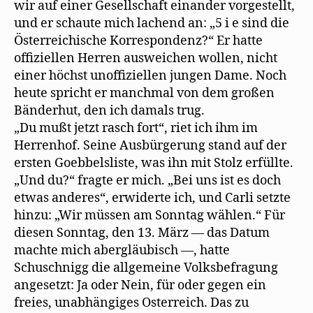
wir auf einer Gesellschaft einander vorgestellt,
und er schaute mich lachend an: „5 i e sind die
Österreichische Korrespondenz?“ Er hatte
offiziellen Herren ausweichen wollen, nicht
einer höchst unoffiziellen jungen Dame. Noch
heute spricht er manchmal von dem großen
Bänderhut, den ich damals trug.
„Du mußt jetzt rasch fort“, riet ich ihm im
Herrenhof. Seine Ausbürgerung stand auf der
ersten Goebbelsliste, was ihn mit Stolz erfüllte.
„Und du?“ fragte er mich. „Bei uns ist es doch
etwas anderes“, erwiderte ich, und Carli setzte
hinzu: „Wir müssen am Sonntag wählen.“ Für
diesen Sonntag, den 13. März — das Datum
machte mich abergläubisch —‚ hatte
Schuschnigg die allgemeine Volksbefragung
angesetzt: Ja oder Nein, für oder gegen ein
freies, unabhängiges Osterreich. Das zu