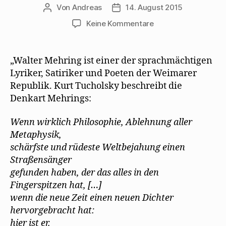
Von
Andreas
14. August 2015
Beitragsautor
Beitragsdatum
zu
Keine Kommentare
Bettina
Widner
untersucht
„Walter Mehring ist einer der sprachmächtigen
in
Lyriker, Satiriker und Poeten der Weimarer
ihrer
Republik. Kurt Tucholsky beschreibt die
Dissertation
Denkart Mehrings:
„Müller“
Wenn wirklich Philosophie, Ablehnung aller
Metaphysik,
schärfste und rüdeste Weltbejahung einen
Straßensänger
gefunden haben, der das alles in den
Fingerspitzen hat, […]
wenn die neue Zeit einen neuen Dichter
hervorgebracht hat:
hier ist er.