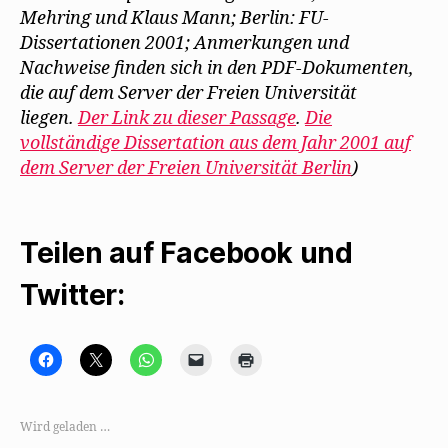
Mehring und Klaus Mann; Berlin: FU-
Dissertationen 2001; Anmerkungen und
Nachweise finden sich in den PDF-Dokumenten,
die auf dem Server der Freien Universität
liegen.
Der Link zu dieser Passage
.
Die
vollständige Dissertation aus dem Jahr 2001 auf
dem Server der Freien Universität Berlin
)
Teilen auf Facebook und
Twitter:
K
K
K
K
K
l
l
l
l
l
i
i
i
i
i
c
c
c
c
c
k
k
k
k
k
,
e
e
e
e
Wird geladen …
u
,
n
n
n
m
u
,
,
z