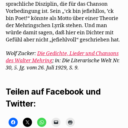
sprachliche Disziplin, die für das Chanson
Vorbedingung ist. Sein „‘ck bin jefiehllos, ’ck
bin Poet!“ könnte als Motto über einer Theorie
der Mehringschen Lyrik stehen. Und man
würde damit sagen, daß hier ein Dichter mit
Gefühl aber nicht „jefiehlvoll“ geschrieben hat.
Wolf Zucker:
Die Gedichte, Lieder und Chansons
des Walter Mehring
; in: Die Literarische Welt Nr.
30, 5. Jg. vom 26. Juli 1929, S. 9.
Teilen auf Facebook und
Twitter:
K
K
K
K
K
l
l
l
l
l