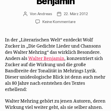
Benjamin
Von
Andreas
22. März 2012
Beitragsautor
Beitragsdatum
zu
Keine Kommentare
Wolf
Zucker
sieht
In der „Literarischen Welt“ entdeckt Wolf
Mehrings
Zucker in „Die Gedichte Lieder und Chansons
Lyrik
des Walter Mehring“ das wirklich Besondere.
ganz
Anders als
Walter Benjamin
, konzentriert sich
anders
Zucker auf die Wirkung und die große
als
Bandbreite der Tonalität in Mehrings Lyrik.
Walter
Benjamin
Dieser unideologische Blick ist denn auch mehr
als 80 Jahre nach entstehen des Textes
erhellend:
Walter Mehring gehört zu jenen Autoren, deren
Wirkung viel weiter geht, als sie selber ahnen.