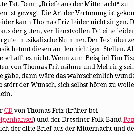
ute Tat. Denn „Briefe aus der Mittenacht“ zu
en ist gewagt. Die Art der Vertonung ist gekon
eider kann Thomas Friz leider nicht singen. 
aus der guten, verdienstvollen Tat eine leider
o gute musikalische Nummer. Der Text überze
sik betont diesen an den richtigen Stellen. A
 schafft es nicht. Wenn zum Beispiel Tim Fis
ten von Thomas Frit nähme und Mehring sei
 gäbe, dann wäre das wahrscheinlich wunde
o stört der Wunsch, sich selbst hören zu wolle
ein.
er
CD
von Thomas Friz (früher bei
eigenhansel
) und der Dresdner Folk-Band
Pan
uch der elfte Brief aus der Mitternacht und d