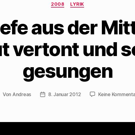
Kategorien
2008
LYRIK
iefe aus der Mit
ut vertont und s
gesungen
Von
Andreas
8. Januar 2012
Keine Kommenta
eitragsautor
Beitragsdatum