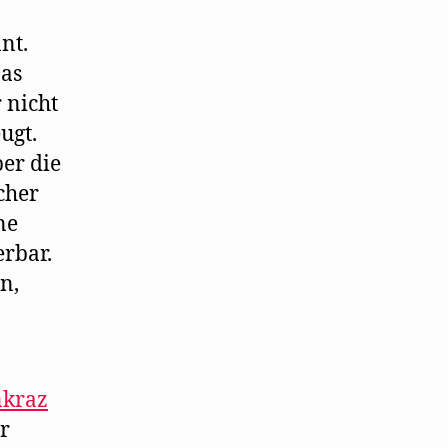
nt.
Das
 nicht
ugt.
ber die
cher
ne
rbar.
n,
kraz
er