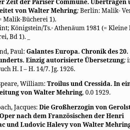
er Zeit der Pariser Commune. Übertragen
leitet von Walter Mehring
;
Berlin: Malik- Ve
= Malik-Bücherei 1).
int; Königstein/Ts.· Athenäum 1981 (= Kleine
ei, Bd 1). _
nd, Paul:
Galantes Europa. Chronik des 20.
nderts. Einzig autorisierte Übersetzung
;
i
ch H. I – H. 14/7. Jg. 1926.
peare, William:
Troilus und Cressida. In ei
eitung von Walter Mehring
,
0.0 1929.
ach, Jacques:
Die Großherzogin von Gerolst
-Oper nach dem Französischen der Henri
ac und Ludovic Halevy von Walter Mehrin