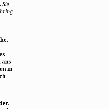
. Sie
ehring
he,
es
 ans
en in
ich
der.