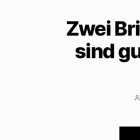
Zwei Br
sind g
B