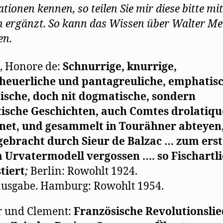
e
e
n
t
tionen kennen, so teilen Sie mir diese bitte mit
t
r
(
)
)
g
W
e
i
 ergänzt. So kann das Wissen über Walter M
ö
r
f
d
en.
f
i
n
n
e
n
t
e
, Honore de:
Schnurrige, knurrige,
)
u
e
m
theuerliche und pantagreuliche, emphatisc
F
e
ische, doch nit dogmatische, sondern
n
s
tische Geschichten, auch Comtes drolatiqu
t
e
r
net, und gesammelt in Tourähner abteyen,
g
e
gebracht durch Sieur de Balzac … zum erst
ö
f
 Urvatermodell vergossen …. so Fischartl
f
n
e
tiert
;
Berlin: Rowohlt 1924.
t
)
usgabe. Hamburg: Rowohlt 1954.
r und Clement:
Französische Revolutionslie