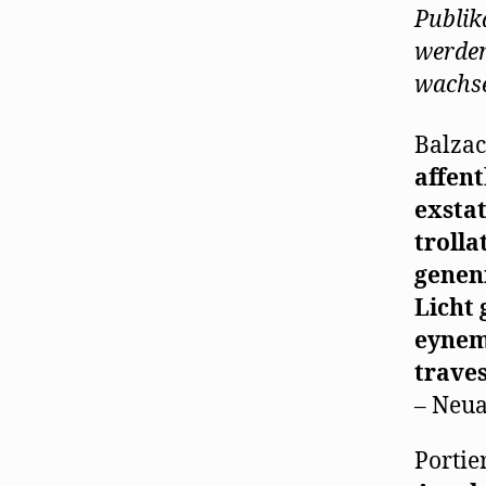
g
Publika
e
ö
f
werden
f
n
wachs
e
t
)
Balzac
affen
exstat
trolla
genen
Licht 
eynem
traves
– Neua
Portie