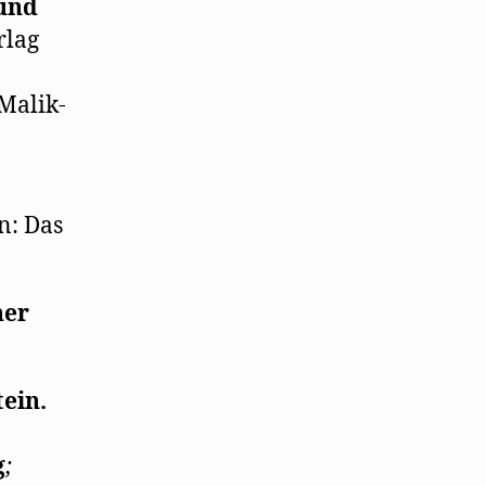
 und
rlag
 Malik-
n: Das
ner
ein.
g
;