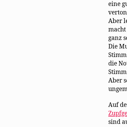
eine g
verton
Aber l
macht 
ganz s
Die Mu
Stimme
die No
Stimme
Aber s
ungem
Auf d
Zupfg
sind a