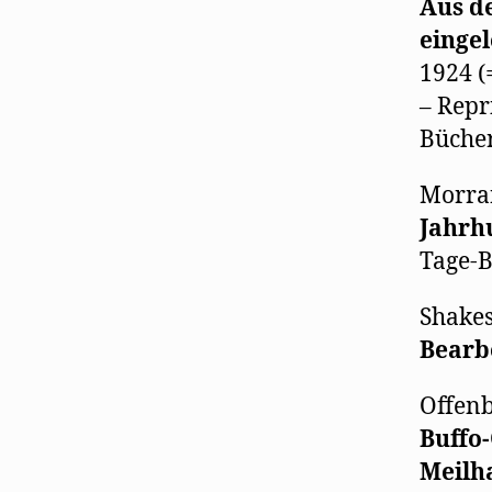
Aus d
einge
1924 (
– Repr
Bücher
Morra
Jahrhu
Tage-Bu
Shakes
Bearb
Offenb
Buffo
Meilh