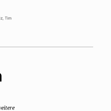
iz
,
Tim
n
weitere