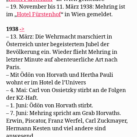
– 19. November bis 11. März 1938: Mehring ist
im „
Hotel Fürstenhof
“ in Wien gemeldet.
1938
->
– 13. März: Die Wehrmacht marschiert in
Österreich unter begeistertem Jubel der
Bevölkerung ein. Wieder flieht Mehring in
letzter Minute auf abenteuerliche Art nach
Paris.
– Mit Ödön von Horvath und Hertha Pauli
wohnt er im Hotel de l’Univers
– 4. Mai: Carl von Ossietzky stirbt an de Folgen
der KZ-Haft.
– 1. Juni: Ödön von Horvath stirbt.
– 7. Juni: Mehring spricht am Grab Horvaths.
Erwin, Piscator, Franz Werfel, Carl Zuckmayer,
Hermann Kesten und viel andere sind
anwesend.