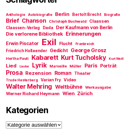
g
e
e
n
t
e
t
r
(
)
ö
)
g
W
f
e
i
Berlin
Bertolt Brecht
Anthologie
Autobiografie
Biografie
f
ö
r
Brief
Chanson
n
f
d
Claassen
Christoph Buchwald
e
f
i
Der Kaufmann von Berlin
Claassen-Verlag
Dada
t
n
n
)
e
n
Erinnerungen
Die verlorene Bibliothek
t
e
Exil
)
u
Erwin Piscator
Flucht
e
Frankreich
m
George Grosz
Gedicht
Friedrich Hollaender
F
e
Kabarett
Kurt Tucholsky
Hertha Pauli
n
Kurt Weill
s
Lyrik
Paris
Lied
Porträt
Marseille
Müller
t
Lieder
e
Prosa
Roman
Rezension
Theater
r
g
Video
Varian Fry
Trude Hesterberg
e
Walter Mehring
ö
Weltbühne
Werkausgabe
f
Wien
Zürich
Werner Richard Heymann
f
n
e
t
Kategorien
)
Kategorien