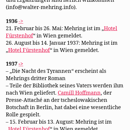
und Ergänzungen sind herlich willkommen
(info@walter-mehring.info).
1936
->
21. Februar bis 26. Mai: Mehring ist im „
Hotel
Fürstenhof
“ in Wien gemeldet.
26. August bis 14. Januar 1937: Mehring ist im
„
Hotel Fürstenhof
“ in Wien gemeldet.
1937
->
– „Die Nacht des Tyrannen“ erscheint als
Mehrings dritter Roman
– Teile der Bibliothek seines Vaters werden ihm
nach Wien geliefert.
Camill Hoffmann
, der
Presse-Attaché an der tscheslowakischen
Botschaft in Berlin, hat dabei eine wesentliche
Rolle gespielt.
– 15. Februar bis 13. August: Mehring ist im
„
Hotel Fürstenhof
“ in Wien gemeldet.