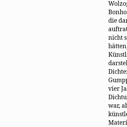
Wolzog
Bonhom
die da
auftra
nicht 
hätten
Künstl
darste
Dichte
Gumppe
vier J
Dichtu
war, a
künstl
Materi