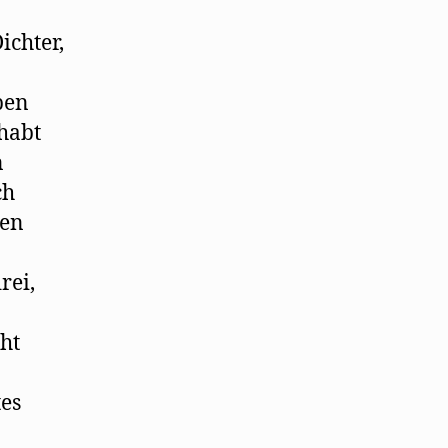
ichter,
ben
ehabt
n
ch
den
rei,
ht
tes