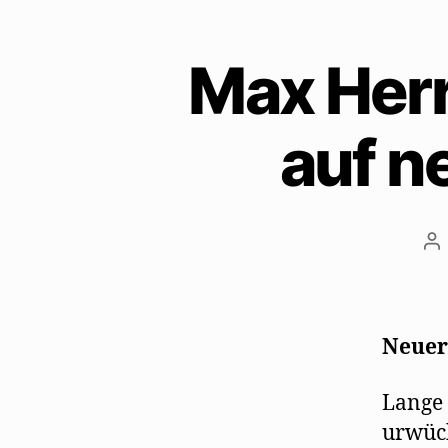
Max Herr
auf n
Be
Neuer
Lange 
urwüch