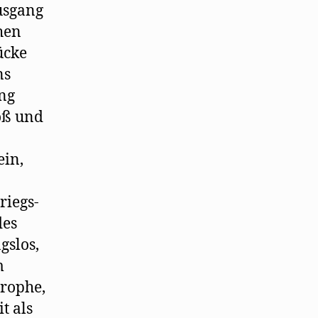
Ausgang
hen
ücke
ns
ung
roß und
ein,
riegs-
des
gslos,
m
rophe,
t als