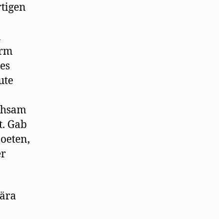
rtigen
n
erm
es
ute
ichsam
t. Gab
oeten,
er
lära