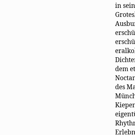
in sei
Grotes
Ausbun
erschü
erschü
eralko
Dichte
dem et
Noctam
des Ma
Münch
Kiepen
eigent
Rhythm
Erlebn