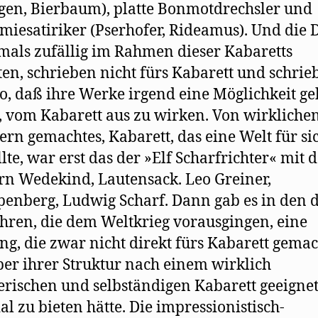
en, Bierbaum), platte Bonmotdrechsler und
iesatiriker (Pserhofer, Rideamus). Und die D
mals zufällig im Rahmen dieser Kabaretts
ten, schrieben nicht fürs Kabarett und schrie
so, daß ihre Werke irgend eine Möglichkeit g
, vom Kabarett aus zu wirken. Von wirkliche
ern gemachtes, Kabarett, das eine Welt für si
llte, war erst das der »Elf Scharfrichter« mit 
rn Wedekind, Lautensack. Leo Greiner,
nberg, Ludwig Scharf. Dann gab es in den d
ahren, die dem Weltkrieg vorausgingen, eine
ng, die zwar nicht direkt fürs Kabarett gemac
ber ihrer Struktur nach einem wirklich
erischen und selbständigen Kabarett geeigne
al zu bieten hätte. Die impressionistisch-