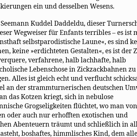
ierungen ein und desselben Wesens.
 Seemann Kuddel Daddeldu, dieser Turnersc
eser Wegweiser für Enfants terribles – es ist
rnsthaft selbstparodistische Laune«, es sind k
nen, keine »erdichteten Gestalten«, es ist der
verquere, verfahrene, halb lachhafte, halb
holische Lebenschose in Zickzackbahnen zu
en. Alles ist gleich echt und verflucht schicks
el an der strammturnerischen deutschen Um
n das Kotzen kriegt, sich in nebulose
nische Grogseligkeiten flüchtet, wo man von
en oder auch nur erhofften exotischen und
chen Abenteuern träumt und schließlich in al
asteht, boshaftes, himmlisches Kind, dem all