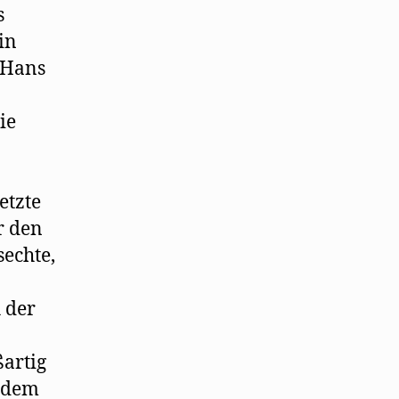
s
in
 Hans
ie
etzte
r den
echte,
 der
ßartig
u dem