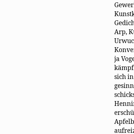
Gewerb
Kunstk
Gedich
Arp, K
Urwuch
Konven
ja Voge
kämpfe
sich i
gesinn
schick
Hennin
erschü
Apfelb
aufrei