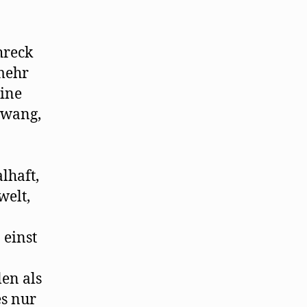
hreck
 mehr
eine
 Zwang,
alhaft,
welt,
 einst
len als
es nur