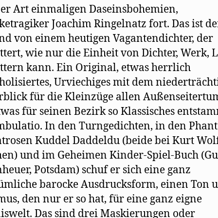
ner Art einmaligen Daseinsbohemien,
ketragiker Joachim Ringelnatz fort. Das ist de
d von einem heutigen Vagantendichter, der
ttert, wie nur die Einheit von Dichter, Werk, 
ttern kann. Ein Original, etwas herrlich
holisiertes, Urviechiges mit dem niederträcht
rblick für die Kleinzüge allen Außenseitertu
was für seinen Bezirk so Klassisches entsta
bulatio. In den Turngedichten, in den Phant
trosen Kuddel Daddeldu (beide bei Kurt Wolf
en) und im Geheimen Kinder-Spiel-Buch (Gu
heuer, Potsdam) schuf er sich eine ganz
ümliche barocke Ausdrucksform, einen Ton 
us, den nur er so hat, für eine ganz eigne
iswelt. Das sind drei Maskierungen oder