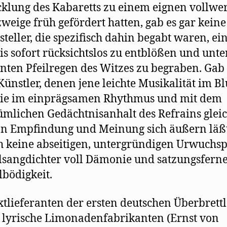
klung des Kabaretts zu einem eignen vollwe
weige früh gefördert hatten, gab es gar keine
tsteller, die spezifisch dahin begabt waren, ei
is sofort rücksichtslos zu entblößen und unt
ten Pfeilregen des Witzes zu begraben. Gab 
Künstler, denen jene leichte Musikalität im Bl
 die im einprägsamen Rhythmus und mit dem
ümlichen Gedächtnisanhalt des Refrains gle
n Empfindung und Meinung sich äußern läß
h keine abseitigen, untergründigen Urwuchsp
sangdichter voll Dämonie und satzungsfern
bödigkeit.
xtlieferanten der ersten deutschen Überbrett
lyrische Limonadenfabrikanten (Ernst von