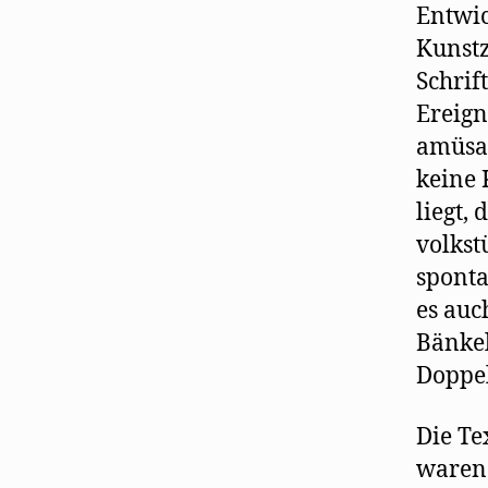
Entwic
Kunstz
Schrif
Ereign
amüsan
keine 
liegt,
volkst
sponta
es auc
Bänkel
Doppel
Die Te
waren 