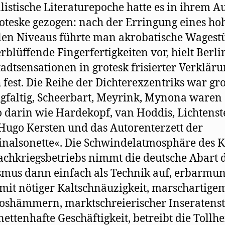
listische Literaturepoche hatte es in ihrem 
oteske gezogen: nach der Erringung eines ho
en Niveaus führte man akrobatische Wagest
rblüffende Fingerfertigkeiten vor, hielt Berli
adtsensationen in grotesk frisierter Verklär
h fest. Die Reihe der Dichterexzentriks war g
faltig, Scheerbart, Meyrink, Mynona waren
 darin wie Hardekopf, van Hoddis, Lichtenst
 Hugo Kersten und das Autorenterzett der
nalsonette«. Die Schwindelatmosphäre des K
chkriegsbetriebs nimmt die deutsche Abart 
mus dann einfach als Technik auf, erbarmun
 mit nötiger Kaltschnäuzigkeit, marschartige
oshämmern, marktschreierischer Inseratenst
ettenhafte Geschäftigkeit, betreibt die Tollhei