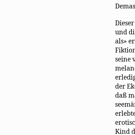
Demask
Dieser
und di
als» e
Fiktio
seine 
melanc
erledig
der Ek
daß ma
seemän
erlebt
erotis
Kind d