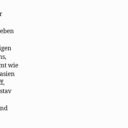
r
Leben
igen
ms,
mmt wie
asien
f,
stav
und