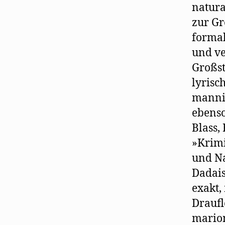
natura
zur Gr
formal
und ve
Großst
lyrisc
mannig
ebenso
Blass,
»Krimi
und Na
Dadais
exakt,
Draufl
marion