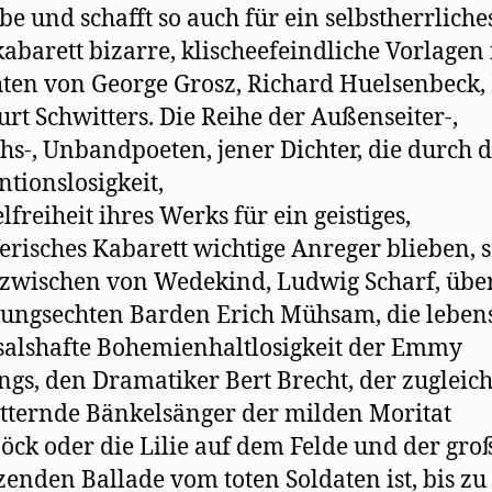
e und schafft so auch für ein selbstherrliche
abarett bizarre, klischeefeindliche Vorlagen 
ten von George Grosz, Richard Huelsenbeck,
urt Schwitters. Die Reihe der Außenseiter-,
s-, Unbandpoeten, jener Dichter, die durch d
tionslosigkeit,
lfreiheit ihres Werks für ein geistiges,
risches Kabarett wichtige Anreger blieben, s
nzwischen von Wedekind, Ludwig Scharf, übe
ungsechten Barden Erich Mühsam, die lebens
salshafte Bohemienhaltlosigkeit der Emmy
gs, den Dramatiker Bert Brecht, der zugleich
tternde Bänkelsänger der milden Moritat
öck oder die Lilie auf dem Felde und der gro
zenden Ballade vom toten Soldaten ist, bis z