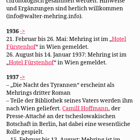
chronologisch gesammelt werden. Hinweise
und Ergänzungen sind herlich willkommen
(info@walter-mehring.info).
1936
->
21. Februar bis 26. Mai: Mehring ist im „
Hotel
Fürstenhof
“ in Wien gemeldet.
26. August bis 14. Januar 1937: Mehring ist im
„
Hotel Fürstenhof
“ in Wien gemeldet.
1937
->
– „Die Nacht des Tyrannen“ erscheint als
Mehrings dritter Roman
– Teile der Bibliothek seines Vaters werden ihm
nach Wien geliefert.
Camill Hoffmann
, der
Presse-Attaché an der tscheslowakischen
Botschaft in Berlin, hat dabei eine wesentliche
Rolle gespielt.
– 15. Februar bis 13. August: Mehring ist im