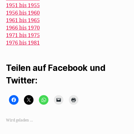
1951 bis 1955
1956 bis 1960
1961 bis 1965
1966 bis 1970
1971 bis 1975
1976 bis 1981
Teilen auf Facebook und
Twitter:
K
K
K
K
K
l
l
l
l
l
i
i
i
i
i
c
c
c
c
c
k
k
k
k
k
,
e
e
e
e
Wird geladen …
u
,
n
n
n
m
u
,
,
z
a
m
u
u
u