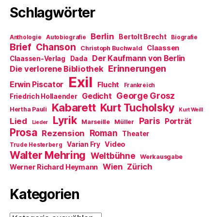
e
f
s
d
n
Schlagwörter
r
n
t
e
e
g
e
e
n
t
e
t
r
(
)
ö
)
g
W
f
e
i
Berlin
Bertolt Brecht
Anthologie
Autobiografie
Biografie
f
ö
r
Brief
Chanson
n
f
d
Claassen
Christoph Buchwald
e
f
i
Der Kaufmann von Berlin
Claassen-Verlag
Dada
t
n
n
)
e
n
Erinnerungen
Die verlorene Bibliothek
t
e
Exil
)
u
Erwin Piscator
Flucht
e
Frankreich
m
George Grosz
Gedicht
Friedrich Hollaender
F
e
Kabarett
Kurt Tucholsky
Hertha Pauli
n
Kurt Weill
s
Lyrik
Paris
Lied
Porträt
Marseille
Müller
t
Lieder
e
Prosa
Roman
Rezension
Theater
r
g
Video
Varian Fry
Trude Hesterberg
e
Walter Mehring
ö
Weltbühne
Werkausgabe
f
Wien
Zürich
Werner Richard Heymann
f
n
e
t
Kategorien
)