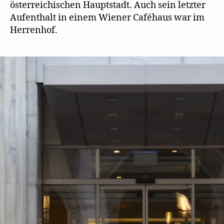
t
österreichischen Hauptstadt. Auch sein letzter
e
r
Aufenthalt in einem Wiener Caféhaus war im
g
e
Herrenhof.
ö
f
f
n
e
t
)