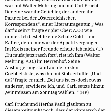
war mit Walter Mehring und mit Carl Frucht.
Der eine war ihr Geliebter, der andere ihr
Partner bei der „Österreichischen
Korrespondenz“, einer Literaturagentur. „’Was
darf’s sein?‘ fragte er (der Ober; A.O.) wie
immer. Ich bestellte eine Schale Gold – nur
Kaffee, denn mir war der Appetit vergangen.
Im Kreis meiner Freunde erholte ich mich. (…)
‚Du mußt jetzt rasch fort‘, riet ich ihm (Walter
Mehring; A.O.) im Herrenhof. Seine
Ausbürgerung stand auf der ersten
Goebbelsliste, was ihn mit Stolz erfüllte. ‚Und
du?‘ fragte er mich. ‚Bei uns ist es -doch etwas
anderes‘, erwiderte ich, und Carli setzte hinzu:
‚Wir müssen am Sonntag wählen.'“ (HP)
Carl Frucht und Hertha Pauli glaubten zu
diesem Zeitpunkt noch, dass der Einmarsch der