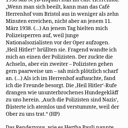
„Wenn man sich beeilt, kann man das Café
Herrenhof vom Bristol aus in weniger als zehn
Minuten erreichen, nicht aber an jenem 11.
März 1938. (…) An jenem Tag hielten mich
Polizeisperren auf, weil junge
Nationalsozialisten vor der Oper aufzogen.
‚Heil Hitler!‘ brüllten sie. Fragend wandte ich
mich an einen der Polizisten. Der zuckte die
Achseln, aber ein zweiter – Polizisten gehen
gern paarweise um – sah mich plötzlich scharf
an. (…) Als ich im Herrenhof auftauchte, fand
ich die Freunde besorgt. Die ‚Heil Hitler‘-Rufe
drangen wie ununterbrochenes Hundegekläff
zu uns herein. ‚Auch die Polizisten sind Nazis‘,
flüsterte ich atemlos und verstummte, weil der
Ober zu uns trat.“ (HP)
Das Rendezvous, wie es Hertha Pauli nannte,