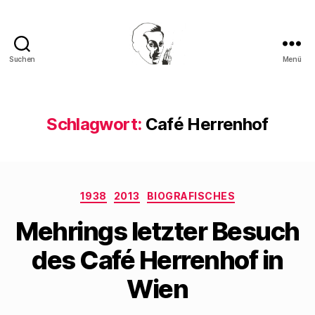
Suchen
Menü
Walter
Mehring
Schlagwort:
Café Herrenhof
Kategorien
1938
2013
BIOGRAFISCHES
Mehrings letzter Besuch
des Café Herrenhof in
Wien