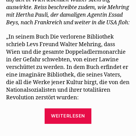
Exi
e
t
r
(
)
auswirkte. Reiss beschreibte zudem, wie Mehring
ö
)
g
W
f
e
i
mit Hertha Pauli, der damaligen Agentin Essad
f
ö
r
n
f
d
Beys, nach Frankreich und weiter in die USA floh:
e
f
i
t
n
n
)
e
n
t
e
„In seinem Buch Die verlorene Bibliothek
)
u
e
schrieb Levs Freund Walter Mehring, dass
m
F
Wien und die gesamte Doppeladlermonarchie
e
n
in der Gefahr schwebten, von einer Lawine
s
verschüttet zu werden. In dem Buch erfindet er
t
e
eine imaginäre Bibliothek, die seines Vaters,
r
g
die all die Werke jener Kultur birgt, die von den
e
ö
Nationalsozialisten und ihrer totalitären
f
f
Revolution zerstört wurden:
n
e
t
)
„Tom
WEITERLESEN
Reiss
schildert