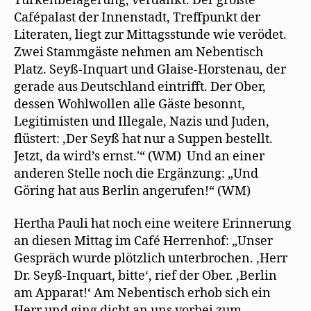
Türkenbelagerung, verdankt. Der größte
Cafépalast der Innenstadt, Treffpunkt der
Literaten, liegt zur Mittagsstunde wie verödet.
Zwei Stammgäste nehmen am Nebentisch
Platz. Seyß-Inquart und Glaise-Horstenau, der
gerade aus Deutschland eintrifft. Der Ober,
dessen Wohlwollen alle Gäste besonnt,
Legitimisten und Illegale, Nazis und Juden,
flüstert: ‚Der Seyß hat nur a Suppen bestellt.
Jetzt, da wird’s ernst.'“ (WM) Und an einer
anderen Stelle noch die Ergänzung: „Und
Göring hat aus Berlin angerufen!“ (WM)
Hertha Pauli hat noch eine weitere Erinnerung
an diesen Mittag im Café Herrenhof: „Unser
Gespräch wurde plötzlich unterbrochen. ‚Herr
Dr. Seyß-Inquart, bitte‘, rief der Ober. ‚Berlin
am Apparat!‘ Am Nebentisch erhob sich ein
Herr und ging dicht an uns vorbei zum