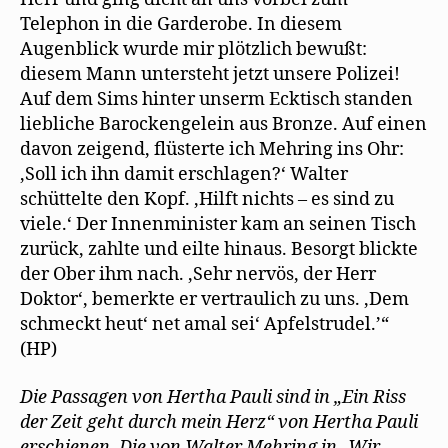
Telephon in die Garderobe. In diesem
Augenblick wurde mir plötzlich bewußt:
diesem Mann untersteht jetzt unsere Polizei!
Auf dem Sims hinter unserm Ecktisch standen
liebliche Barockengelein aus Bronze. Auf einen
davon zeigend, flüsterte ich Mehring ins Ohr:
‚Soll ich ihn damit erschlagen?‘ Walter
schüttelte den Kopf. ‚Hilft nichts – es sind zu
viele.‘ Der Innenminister kam an seinen Tisch
zurück, zahlte und eilte hinaus. Besorgt blickte
der Ober ihm nach. ‚Sehr nervös, der Herr
Doktor‘, bemerkte er vertraulich zu uns. ‚Dem
schmeckt heut‘ net amal sei‘ Apfelstrudel.’“
(HP)
Die Passagen von Hertha Pauli sind in „Ein Riss
der Zeit geht durch mein Herz“ von Hertha Pauli
erschienen. Die von Walter Mehring in „Wir