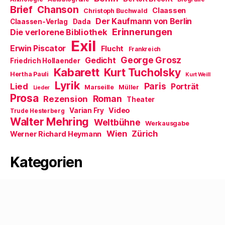
F
Brief
Chanson
e
Claassen
Christoph Buchwald
n
Der Kaufmann von Berlin
Claassen-Verlag
Dada
s
t
Erinnerungen
Die verlorene Bibliothek
e
Exil
r
Erwin Piscator
Flucht
g
Frankreich
e
George Grosz
Gedicht
Friedrich Hollaender
ö
f
Kabarett
Kurt Tucholsky
Hertha Pauli
f
Kurt Weill
n
Lyrik
Paris
Lied
Porträt
Marseille
e
Müller
Lieder
t
Prosa
Roman
Rezension
Theater
)
Video
Varian Fry
Trude Hesterberg
Walter Mehring
Weltbühne
Werkausgabe
Wien
Zürich
Werner Richard Heymann
Kategorien
Kategorien