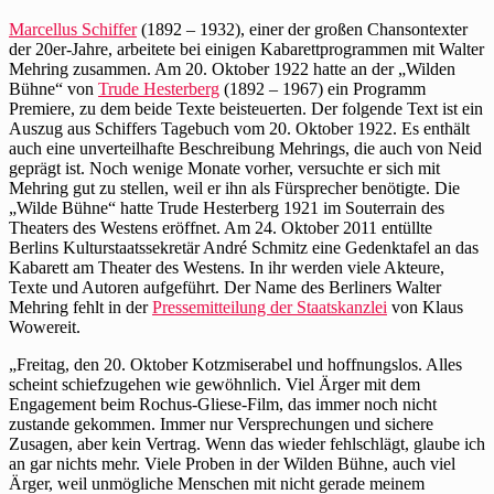
Marcellus Schiffer
(1892 – 1932), einer der großen Chansontexter
der 20er-Jahre, arbeitete bei einigen Kabarettprogrammen mit Walter
Mehring zusammen. Am 20. Oktober 1922 hatte an der „Wilden
Bühne“ von
Trude Hesterberg
(1892 – 1967) ein Programm
Premiere, zu dem beide Texte beisteuerten. Der folgende Text ist ein
Auszug aus Schiffers Tagebuch vom 20. Oktober 1922. Es enthält
auch eine unverteilhafte Beschreibung Mehrings, die auch von Neid
geprägt ist. Noch wenige Monate vorher, versuchte er sich mit
Mehring gut zu stellen, weil er ihn als Fürsprecher benötigte. Die
„Wilde Bühne“ hatte Trude Hesterberg 1921 im Souterrain des
Theaters des Westens eröffnet. Am 24. Oktober 2011 entüllte
Berlins Kulturstaatssekretär André Schmitz eine Gedenktafel an das
Kabarett am Theater des Westens. In ihr werden viele Akteure,
Texte und Autoren aufgeführt. Der Name des Berliners Walter
Mehring fehlt in der
Pressemitteilung der Staatskanzlei
von Klaus
Wowereit.
„Freitag, den 20. Oktober Kotzmiserabel und hoffnungslos. Alles
scheint schiefzugehen wie gewöhnlich. Viel Ärger mit dem
Engagement beim Rochus-Gliese-Film, das immer noch nicht
zustande gekommen. Immer nur Versprechungen und sichere
Zusagen, aber kein Vertrag. Wenn das wieder fehlschlägt, glaube ich
an gar nichts mehr. Viele Proben in der Wilden Bühne, auch viel
Ärger, weil unmögliche Menschen mit nicht gerade meinem