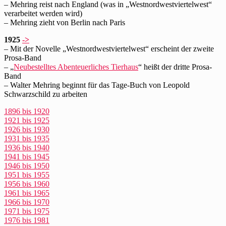
– Mehring reist nach England (was in „Westnordwestviertelwest“
verarbeitet werden wird)
– Mehring zieht von Berlin nach Paris
1925
->
– Mit der Novelle „Westnordwestviertelwest“ erscheint der zweite
Prosa-Band
– „
Neubestelltes Abenteuerliches Tierhaus
“ heißt der dritte Prosa-
Band
– Walter Mehring beginnt für das Tage-Buch von Leopold
Schwarzschild zu arbeiten
1896 bis 1920
1921 bis 1925
1926 bis 1930
1931 bis 1935
1936 bis 1940
1941 bis 1945
1946 bis 1950
1951 bis 1955
1956 bis 1960
1961 bis 1965
1966 bis 1970
1971 bis 1975
1976 bis 1981