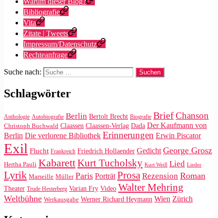
Warum dieser Blog?
Bibliografie
Vita
Zitate | Tweets
Impressum/Datenschutz
Rechteanfrage
Suche nach:
Schlagwörter
Brief
Chanson
Berlin
Bertolt Brecht
Anthologie
Autobiografie
Biografie
Der Kaufmann von
Claassen
Claassen-Verlag
Dada
Christoph Buchwald
Erinnerungen
Die verlorene Bibliothek
Berlin
Erwin Piscator
Exil
George Grosz
Gedicht
Flucht
Friedrich Hollaender
Frankreich
Kabarett
Kurt Tucholsky
Lied
Hertha Pauli
Kurt Weill
Lieder
Lyrik
Prosa
Paris
Roman
Rezension
Porträt
Marseille
Müller
Walter Mehring
Video
Theater
Varian Fry
Trude Hesterberg
Weltbühne
Wien
Zürich
Werner Richard Heymann
Werkausgabe