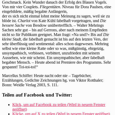
Geschmack. Kein Wunder danach der Erfolg des Blauen Vogels.
Von mir vier Couplets.
Fliegentüten
. Niveau für Dora Paulsen, eine
eingebildete, mäßig begabte Anfängerin,
der es sich nicht einmal lohnt meine Meinung zu sagen, weil sie zu
blöde ist.
Charlot
von Kate Kühl fabelhaft vorgetragen, und
Die
bessere Sache
von Bendow unübertrefflich. – Walter Mehrings
Sachen sehr gut – bis auf Gerrons, aber nach meinem Empfinden
nicht so für Publikum geeignet. Man fragt: »Na und?« Bis auf
Die
kleine Stadt
, die fabelhaft gemacht ist bis auf den letzten Vers, der
sehr überflüssig und sentimental: alles schon dagewesen. Mehring
selbst wie eine kleine Ratte oder so was, mißgünstig, ehrgeizig,
unsympathisch, verbissen, verbittert, unzufrieden mit seinem
Aussehen, wie mir scheint. Ein unsympathischer, aber fabelhaft
begabter Mensch. – Heute abend ist Premiere des Programms. Sehr
gespannt! Toi-toi-toi!“
Marcellus Schiffer: Heute nacht oder nie – Tagebücher,
Erzählungen, Gedichte Zeichnungen hg. von Viktor Rotthaler;
Bonn: Weidle Verlag 2003, S. 111.
Teilen auf Facebook und Twitter:
Klick, um auf Facebook zu teilen (Wird in neuem Fenster
geöffnet)
Klicke, um auf X zu teilen (Wird in neuem Fenster geöffnet)