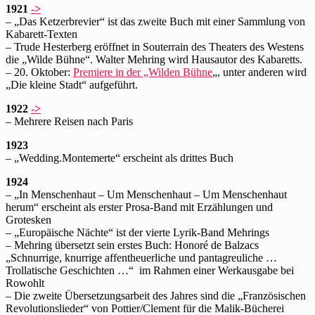
1921
->
– „Das Ketzerbrevier“ ist das zweite Buch mit einer Sammlung von
Kabarett-Texten
– Trude Hesterberg eröffnet in Souterrain des Theaters des Westens
die „Wilde Bühne“. Walter Mehring wird Hausautor des Kabaretts.
– 20. Oktober:
Premiere in der „Wilden Bühne
„, unter anderen wird
„Die kleine Stadt“ aufgeführt.
1922
->
– Mehrere Reisen nach Paris
1923
– „Wedding.Montemerte“ erscheint als drittes Buch
1924
– „In Menschenhaut – Um Menschenhaut – Um Menschenhaut
herum“ erscheint als erster Prosa-Band mit Erzählungen und
Grotesken
– „Europäische Nächte“ ist der vierte Lyrik-Band Mehrings
– Mehring übersetzt sein erstes Buch: Honoré de Balzacs
„Schnurrige, knurrige affentheuerliche und pantagreuliche …
Trollatische Geschichten …“ im Rahmen einer Werkausgabe bei
Rowohlt
– Die zweite Übersetzungsarbeit des Jahres sind die „Französischen
Revolutionslieder“ von Pottier/Clement für die Malik-Bücherei