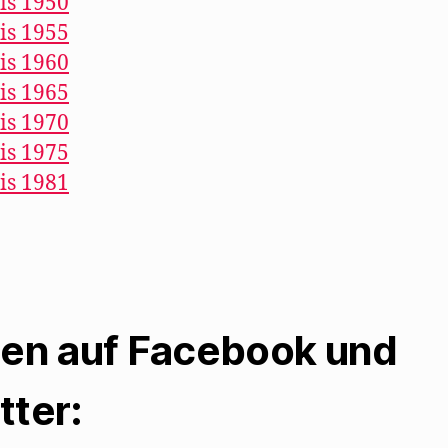
is 1950
is 1955
is 1960
is 1965
is 1970
is 1975
is 1981
len auf Facebook und
tter: