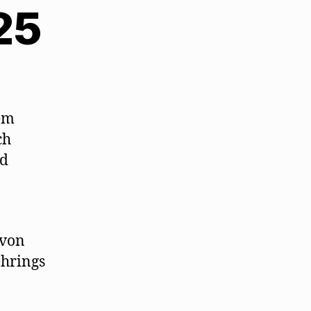
925
dem
ch
nd
 von
ehrings