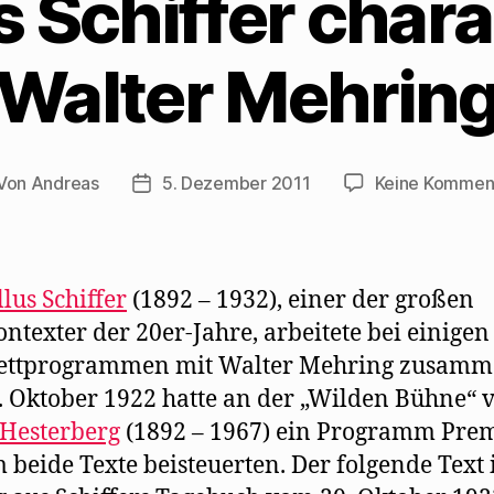
 Schiffer chara
e
i
e
m
m
r
r
F
F
d
E
e
e
i
-
n
n
n
M
s
Walter Mehrin
s
n
a
t
t
e
i
e
e
u
l
r
r
e
z
g
g
m
u
e
e
F
s
ö
ö
e
e
f
f
n
n
f
Von
Andreas
5. Dezember 2011
Keine Kommen
tragsautor
Beitragsdatum
f
s
d
n
n
t
e
e
e
e
n
t
t
r
(
)
)
g
W
e
i
ö
r
f
d
lus Schiffer
(1892 – 1932), einer der großen
f
i
n
n
ntexter der 20er-Jahre, arbeitete bei einigen
e
n
t
e
ettprogrammen mit Walter Mehring zusamm
)
u
e
m
 Oktober 1922 hatte an der „Wilden Bühne“ 
F
e
Hesterberg
(1892 – 1967) ein Programm Prem
n
s
 beide Texte beisteuerten. Der folgende Text i
t
e
r