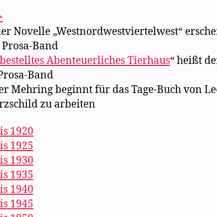
>
der Novelle „Westnordwestviertelwest“ ersche
 Prosa-Band
bestelltes Abenteuerliches Tierhaus
“ heißt de
 Prosa-Band
er Mehring beginnt für das Tage-Buch von L
zschild zu arbeiten
is 1920
is 1925
is 1930
is 1935
is 1940
is 1945