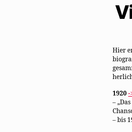
Vi
Hier e
biogra
gesam
herlic
1920
-
– „Das
Chanso
– bis 