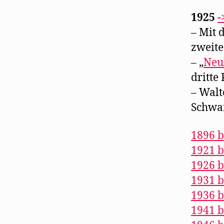
1925
-
– Mit 
zweite
– „
Neu
dritte
– Walt
Schwar
1896 b
1921 b
1926 b
1931 b
1936 b
1941 b