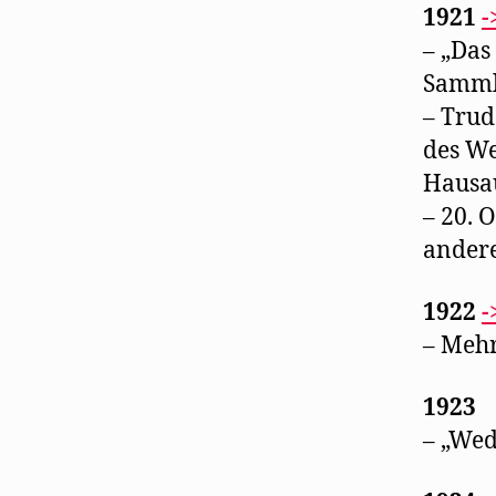
1921
-
– „Das
Samml
– Trud
des We
Hausau
– 20. 
andere
1922
-
– Mehr
1923
– „Wed