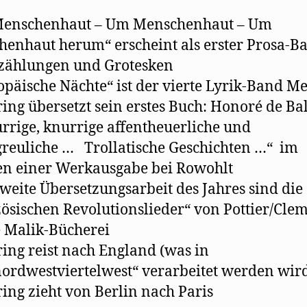
 Menschenhaut – Um Menschenhaut – Um
enhaut herum“ erscheint als erster Prosa-B
zählungen und Grotesken
opäische Nächte“ ist der vierte Lyrik-Band M
ing übersetzt sein erstes Buch: Honoré de Ba
rrige, knurrige affentheuerliche und
reuliche … Trollatische Geschichten …“ im
n einer Werkausgabe bei Rowohlt
zweite Übersetzungsarbeit des Jahres sind die
ösischen Revolutionslieder“ von Pottier/Cle
e Malik-Bücherei
ing reist nach England (was in
ordwestviertelwest“ verarbeitet werden wir
ing zieht von Berlin nach Paris