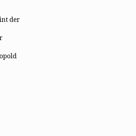
int der
r
eopold