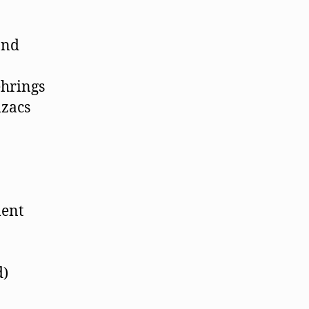
and
ehrings
lzacs
ment
d)