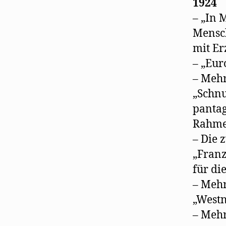
1924
– „In
Mensch
mit Er
– „Eur
– Mehr
„Schnu
pantag
Rahme
– Die 
„Franz
für di
– Mehr
„Westn
– Mehr